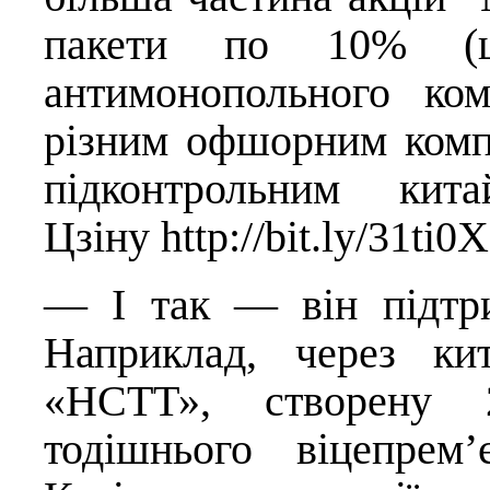
пакети по 10% (щ
антимонопольного ком
різним офшорним комп
підконтрольним кит
Цзіну
http://bit.ly/31ti0
— І так — він підтри
Наприклад, через кит
«НСТТ», створену 
тодішнього віцепрем’