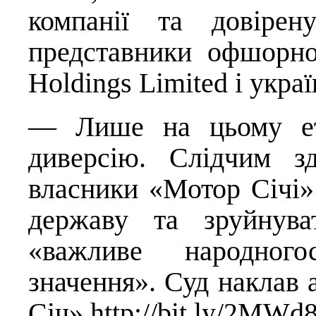
компанії та довірен
представники офшорної
Holdings Limited і укра
— Лише на цьому ета
диверсію. Слідчим з
власники «Мотор Січі»
державу та зруйнува
«важливе народного
значення». Суд наклав 
Січ»
http://bit.ly/2MWd