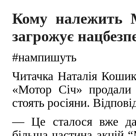
Кому належить 
загрожує нацбезп
#нампишуть
Читачка Наталія Кошик
«Мотор Січ» продали 
стоять росіяни. Відпові
— Це сталося вже да
більша частина акцій “