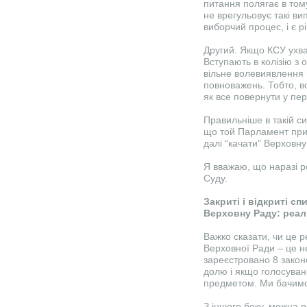
питання полягає в том
не врегульовує такі вип
виборчий процес, і є р
Другий. Якщо КСУ ухва
Вступають в колізію з 
вільне волевиявлення 
повноважень. Тобто, во
як все повернути у пер
Правильніше в такій с
що той Парламент при
далі “качати” Верховну 
Я вважаю, що наразі р
Суду.
Закриті і відкриті с
Верховну Раду: реаль
Важко сказати, чи це 
Верховної Ради – це н
зареєстровано 8 закон
долю і якщо голосуван
предметом. Ми бачимо
З іншого боку, можна р