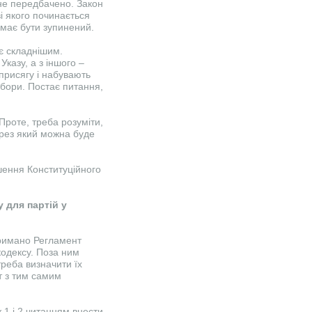
 не передбачено. Закон
ві якого починається
 має бути зупинений.
є складнішим.
Указу, а з іншого –
присягу і набувають
ибори. Постає питання,
Проте, треба розуміти,
рез який можна буде
шення Конституційного
 для партій у
тримано Регламент
кодексу. Поза ним
реба визначити їх
т з тим самим
 1 і 2 читанням внести