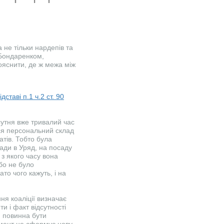
не тільки нардепів та
 Бондаренком,
ояснити, де ж межа між
таві п.1 ч.2 ст. 90
сутня вже тривалий час
ся персональний склад
тів. Тобто була
сади в Уряд, на посаду
з якого часу вона
бо не було
ато чого кажуть, і на
ня коаліції визначає
и і факт відсутності
ія повинна бути