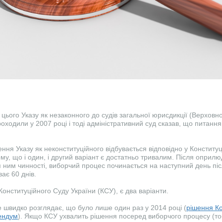
цього Указу як незаконного до судів загальної юрисдикції (Верховн
оходили у 2007 році і тоді адміністративний суд сказав, що питанн
ння Указу як неконституційного відбувається відповідно у Конституц
му, що і один, і другий варіант є достатньо тривалим. Після оприл
 ним чинності, виборчий процес починається на наступний день піс
ває 60 днів.
онституційного Суду України (КСУ), є два варіанти.
е швидко розглядає, що було лише один раз у 2014 році (
рішення Ко
ендум
). Якщо КСУ ухвалить рішення посеред виборчого процесу (тоб