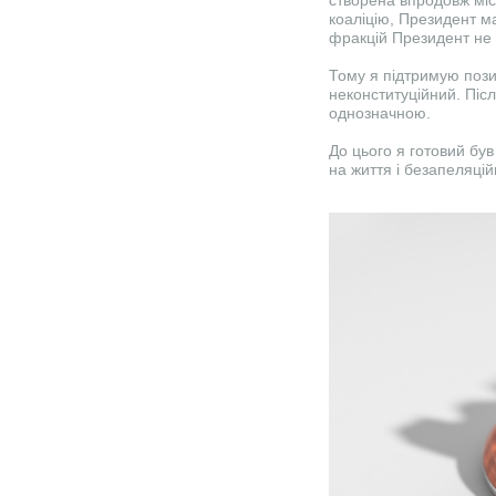
створена впродовж міс
коаліцію, Президент ма
фракцій Президент не 
Тому я підтримую позиц
неконституційний. Післ
однозначною.
До цього я готовий був
на життя і безапеляці