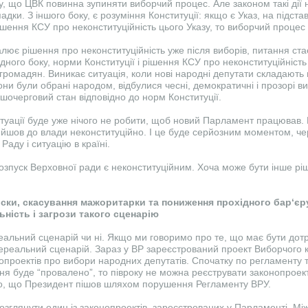
у, що ЦВК повинна зупиняти виборчий процес. Але законом такі дії
адки. З іншого боку, є розуміння Конституції: якщо є Указ, на підста
ішення КСУ про неконституційність цього Указу, то виборчий процес
лює рішення про неконституційність уже після виборів, питання ста
одного боку, норми Конституції і рішення КСУ про неконституційність 
громадян. Виникає ситуація, коли нові народні депутати складають 
ни були обрані народом, відбулися чесні, демократичні і прозорі в
шочерговий стан відповідно до норм Конституції.
итуації буде уже нічого не робити, щоб новий Парламент працював. 
йшов до влади неконституційно. І це буде серйозним моментом, че
Раду і ситуацію в країні.
озпуск Верховної ради є неконституційним. Хоча може бути інше рі
писки, скасування мажоритарки та пониження прохідного бар‘єру
ність і загрози такого сценарію
реальний сценарій чи ні. Якщо ми говоримо про те, що має бути до
ереальний сценарій. Зараз у ВР зареєстрований проект Виборчого 
опроектів про вибори народних депутатів. Спочатку по регламенту т
ня буде “провалено”, то півроку не можна реєструвати законопроек
, що Президент пішов шляхом порушення Регламенту ВРУ.
озглянути один із законопроектів, зареєстрованих у Парламенті. Між