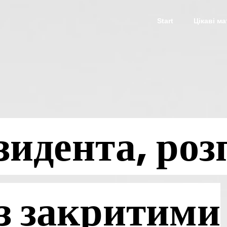
Start
Цікаві м
зидента, роз
із закритими