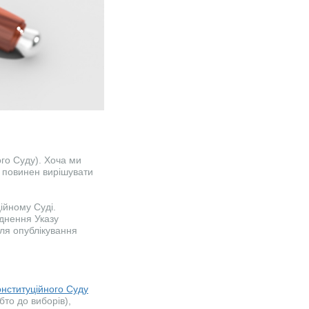
ого Суду). Хоча ми
я повинен вирішувати
ійному Суді.
юднення Указу
ля опублікування
нституційного Суду
то до виборів),