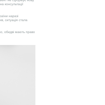
амент не сформує нову
на консультації
раїни наразі
ив, ситуація стала
йно, обидві мають право