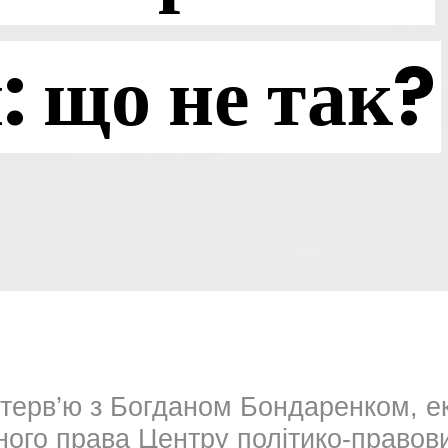
: що не так?
нтерв’ю з Богданом Бондаренком, е
йного права Центру політико-право