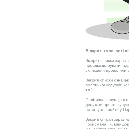
Відкриті та закриті с
Відкриті списки зараз
проадмініструвати, на
скликання провалили 
Закриті списки означа
політичної корупції: к
т.п.).
Політична корупція в п
депутати просто купуют
потенціал пройти у Па
Закриті списки зараз н
Гройсмана чи, меншою
мажоритарники, які за