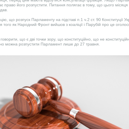
яця, перед цим мають відбутися консультації фракцій. Якщо Парл
є право його розпустити. Питання полягає в тому, що цього місяця 
дав.
ію, що розпуск Парламенту на підставі п.1 ч.2 ст. 90 Конституції Ук
я того як Народний Фронт вийшов з коаліції і Парубій про це оголос
 говорити, що є дві точки зору, що конституційно, що не конституці
йно можна розпустити Парламент лише до 27 травня.