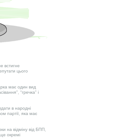
не встигне
епутати цього
арка має один вид
івання”, “гречка” і
идати в народні
ом партії, яка має
ки на відміну від БПП,
 ще окремі