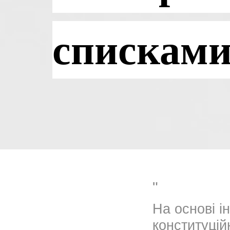
списками
На основі і
конституці