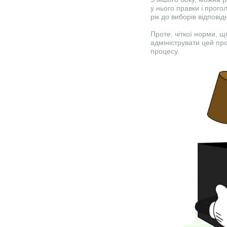
у нього правки і прог
рік до виборів відпові
Проте, чіткої норми, 
адмініструвати цей пр
процесу.