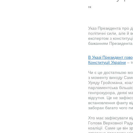
Указ Президента про д
політичні сили, але й
експертом з конституц
бажанням Президента 
В Указі Президент гово
Конституції України
– т
Чи є це достатньою мо
з моменту виходу Само
Уряду Гройсмана, коал
парламентська більшіст
генпрокурора, деякі м
відсутня. Це не зафік
встановлення факту від
заборах багато чого п
Хто має зафіксувати ві
Голова Верховної Ради,
коаліції. Саме це він з