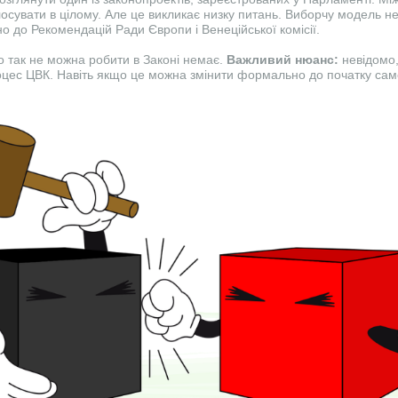
олосувати в цілому. Але це викликає низку питань. Виборчу модель н
дно до Рекомендацій Ради Європи і Венеційської комісії.
що так не можна робити в Законі немає.
Важливий нюанс:
невідомо,
оцес ЦВК. Навіть якщо це можна змінити формально до початку сам