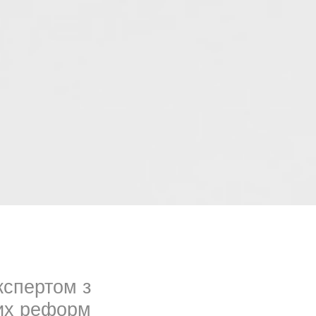
кспертом з
вих реформ