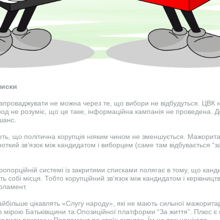
писки
 запроваджувати не можна через те, що вибори не відбудуться. ЦВК 
род не розуміє, що це таке, інформаційна кампанія не проведена. Д
шанс.
ють, що політична корупція ніяким чином не зменшується. Мажорит
ороткий зв’язок між кандидатом і виборцем (саме там відбувається “зас
ропорційній системі із закритими списками полягає в тому, що канд
ь собі місця. Тобто корупційний зв’язок між кандидатом і керівництв
рламент.
айбільше цікавлять «Слугу народу», які не мають сильної мажоритар
 мірою Батьківщини та Опозиційної платформи “За життя”. Плюс є
ходили роками у Парламент по своїх округах. Їм це теж нецікаво.