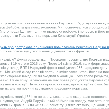
острокове припинення повноважень Верховної Ради здійняв на вуха 
 весь фейсбук та диванних експертів. Ми поспілкувалися з Богданом
ійного права Центру політико-правових реформ, і попросили його п
розпустити Парламент та нормами Конституції України.
рить про дострокове припинення повноважень Верховної Ради на підс
обто на основі відсутності коаліції депутатських фракцій.
тивацією? Думки розходяться. Президент говорить, що Коаліція від
помочі 19 лютого 2016 року. Проте 14 квітня 2016, коли формував
іція у складі БПП і Народний фронт налічувала 236 народних депута
ь. Кількісний склад коаліції постійно змінювався: хтось йшов на по
ажоритарники виходили чи входили в коаліцію. Тому треба розуміти, 
совано. Саме тому Зеленський не має права розпускати Парламент, 
сутності коаліції. Не можна просто сказати, що коаліції не було: баг
ишуть, але ми повинні керуватися правовими нормами.
дсутність коаліції? Чітко не врегульовано, але якщо факт встановлен
 відповідно, Андрій Парубій, який обіймає цю посаду, має встановит
робив 17 травня. В тій же ст. 83 Конституції чітко сказано, що коаліц