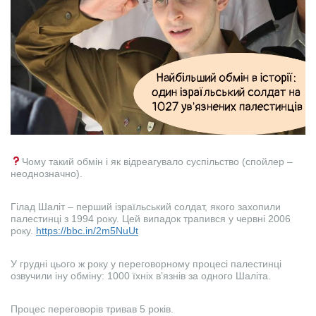
Чому такий обмін і як відреагувало суспільство (спойлер –
неоднозначно).
Гілад Шаліт – перший ізраїльський солдат, якого захопили
палестинці з 1994 року. Цей випадок трапився у червні 2006
року.
https://bbc.in/2m5NuUt
У грудні цього ж року у переговорному процесі палестинці
озвучили іну обміну: 1000 їхніх в’язнів за одного Шаліта.
Процес переговорів тривав 5 років.