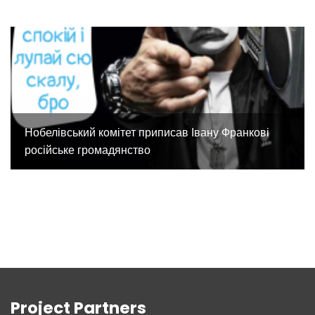
Нобелівський комітет приписав Івану Франкові
російське громадянство
Project Partners