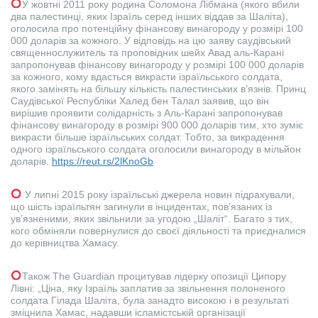
У жовтні 2011 року родина Соломона Лібмана (якого вбили
два палестинці, яких Ізраїль серед інших віддав за Шаліта),
оголосила про потенційну фінансову винагороду у розмірі 100
000 доларів за кожного. У відповідь на цю заяву саудівський
священнослужитель та проповідник шейх Авад аль-Карані
запропонував фінансову винагороду у розмірі 100 000 доларів
за кожного, кому вдасться викрасти ізраїльського солдата,
якого замінять на більшу кількість палестинських в’язнів. Принц
Саудівської Республіки Халед бен Талал заявив, що він
вирішив проявити солідарність з Аль-Карані запропонував
фінансову винагороду в розмірі 900 000 доларів тим, хто зуміє
викрасти більше ізраїльських солдат. Тобто, за викрадення
одного ізраїльського солдата оголосили винагороду в мільйон
доларів.
https://reut.rs/2lKnoGb
У липні 2015 року ізраїльські джерела новин підрахували,
що шість ізраїльтян загинули в інцидентах, пов’язаних із
ув’язненими, яких звільнили за угодою „Шаліт“. Багато з тих,
кого обміняли повернулися до своєї діяльності та приєдналися
до керівництва Хамасу.
Також The Guardian процитував лідерку опозиції Ципору
Лівні: „Ціна, яку Ізраїль заплатив за звільнення полоненого
солдата Гілада Шаліта, була занадто високою і в результаті
зміцнила Хамас, надавши ісламістській організації