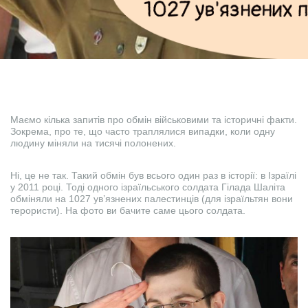
Маємо кілька запитів про обмін військовими та історичні факти.
Зокрема, про те, що часто траплялися випадки, коли одну
людину міняли на тисячі полонених.
Ні, це не так. Такий обмін був всього один раз в історії: в Ізраїлі
у 2011 році. Тоді одного ізраїльського солдата Гілада Шаліта
обміняли на 1027 ув’язнених палестинців (для ізраїльтян вони
терористи). На фото ви бачите саме цього солдата.