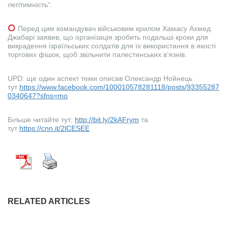
легітимність“.
Перед цим командувач військовим крилом Хамасу Ахмед
Джабарі заявив, що організація зробить подальші кроки для
викрадення ізраїльських солдатів для їх використання в якості
торгових фішок, щоб звільнити палестинських в’язнів.
UPD: ще один аспект теми описав Олександр Нойнець
тут
https://www.facebook.com/100010578281118/posts/93355287
0340647?sfns=mo
Більше читайте тут:
http://bit.ly/2kAFrym
та
тут
https://cnn.it/2lCESEE
RELATED ARTICLES