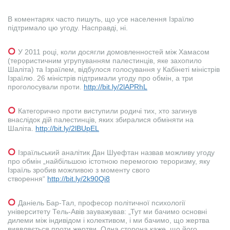
В коментарях часто пишуть, що усе населення Ізраїлю
підтримало цю угоду. Насправді, ні.
У 2011 році, коли досягли домовленностей між Хамасом
(терористичним угрупуванням палестинців, яке захопило
Шаліта) та Ізраїлем, відбулося голосування у Кабінеті міністрів
Ізраїлю. 26 міністрів підтримали угоду про обмін, а три
проголосували проти.
http://bit.ly/2lAPRhL
Категорично проти виступили родичі тих, хто загинув
внаслідок дій палестинців, яких збиралися обміняти на
Шаліта.
http://bit.ly/2lBUpEL
Ізраїльський аналітик Дан Шуефтан назвав можливу угоду
про обмін „найбільшою істотною перемогою тероризму, яку
Ізраїль зробив можливою з моменту свого
створення“
http://bit.ly/2k90Qi8
Даніель Бар-Тал, професор політичної психології
університету Тель-Авів зауважував: „Тут ми бачимо основні
дилеми між індивідом і колективом, і ми бачимо, що жертва
виявляється проти жертви. Одна сторона каже, що його