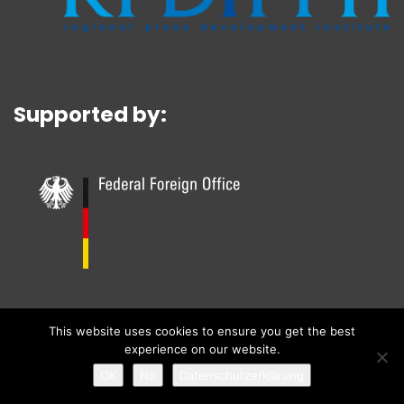
Supported by:
This website uses cookies to ensure you get the best
experience on our website.
Theme:
Illdy
.
© Copyright 2018. All Rights Reserved - ECPMF
OK
No
Datenschutzerklärung