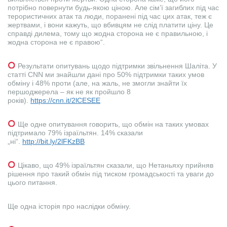
потрібно повернути будь-якою ціною. Але сім’ї загиблих під час
терористичних атак та люди, поранені під час цих атак, теж є
жертвами, і вони кажуть, що вбивцям не слід платити ціну. Це
справді дилема, тому що жодна сторона не є правильною, і
жодна сторона не є правою“.
Результати опитувань щодо підтримки звільнення Шаліта. У
статті CNN ми знайшли дані про 50% підтримки таких умов
обміну і 48% проти (але, на жаль, не змогли знайти їх
першоджерела – як не як пройшло 8
років).
https://cnn.it/2lCESEE
Ще одне опитування говорить, що обмін на таких умовах
підтримало 79% ізраїльтян. 14% сказали
„ні“.
http://bit.ly/2lFKzBB
Цікаво, що 49% ізраїльтян сказали, що Нетаньяху прийняв
рішення про такий обмін під тиском громадськості та уваги до
цього питання.
Ще одна історія про наслідки обміну.