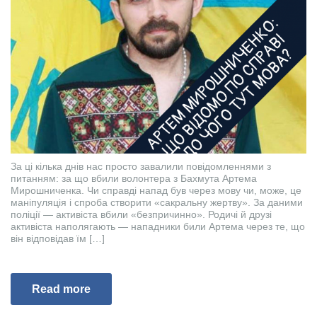
За ці кілька днів нас просто завалили повідомленнями з
питанням: за що вбили волонтера з Бахмута Артема
Мирошниченка. Чи справді напад був через мову чи, може, це
маніпуляція і спроба створити «сакральну жертву». За даними
поліції — активіста вбили «безпричинно». Родичі й друзі
активіста наполягають — нападники били Артема через те, що
він відповідав їм […]
Read more