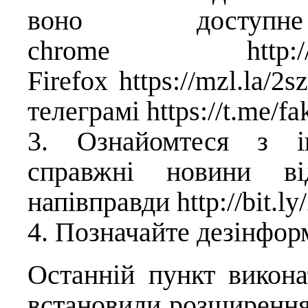
воно досту
chrome
http:
Firefox
https://mzl.la/2
телеграмі
https://t.me/f
3. Ознайомтеся з ін
справжні новини ві
напівправди
http://bit.l
4. Позначайте дезінфор
Останній пункт викон
встановили розширення