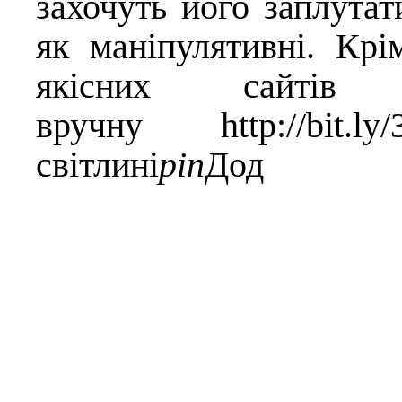
захочуть його заплутат
як маніпулятивні. Крі
якісних сайтів 
вручну
http://bit.l
світлині
pin
Дод