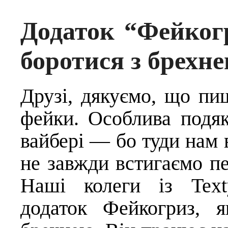
Додаток “Фейког
боротися з брехн
Друзі, дякуємо, що пи
фейки. Особлива подяк
вайбері — бо туди нам 
не завжди встигаємо пе
Наші колеги із Text
додаток Фейкогриз, 