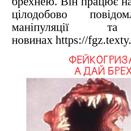
брехнею. Він працює на
цілодобово повідо
маніпуляції т
новинах
https://fgz.texty