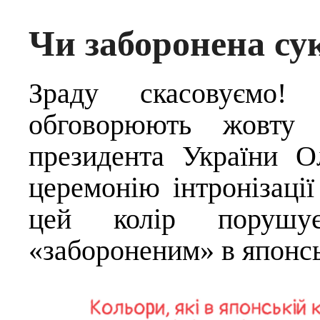
Чи заборонена су
Зраду скасовуємо!
обговорюють жовту
президента України О
церемонію інтронізації
цей колір порушу
«забороненим» в японсь