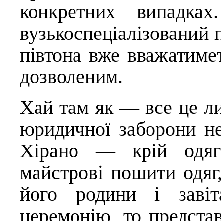
конкретних випадк
вузькоспеціалізований пе
півтона вже вважатимет
дозволеним.
Хай там як — все це ли
юридичної заборони н
Хірано — крій одяг
майстрові пошити одяг,
його родини і заві
церемонію, то предста