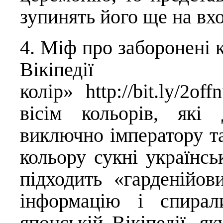
зупинять його ще на вхо
4. Міф про заборонені 
Вікіпедії
колір»
http://bit.ly/2off
вісім кольорів, які 
виключно імператору та
кольору сукні українсь
підходить «гарденій
інформацію і спирал
японській Вікіпедії, я