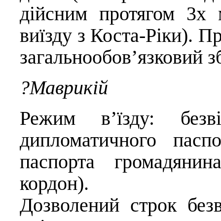
дійсним протягом 3х 
виїзду з Коста-Ріки). Пр
загальнообов’язковий з
?Маврикій
Режим в’їзду: безві
дипломатичного паспо
паспорта громадянин
кордон).
Дозволений строк безв