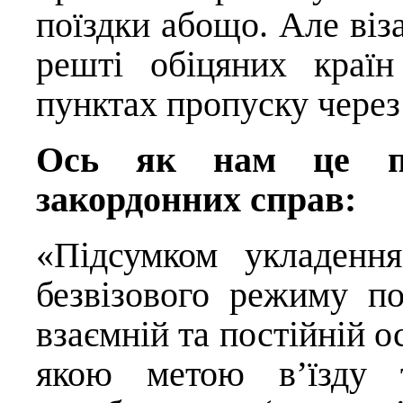
поїздки абощо. Але віз
решті обіцяних краї
пунктах пропуску через
Ось як нам це по
закордонних справ:
«Підсумком укладенн
безвізового режиму п
взаємній та постійній ос
якою метою в’їзду 