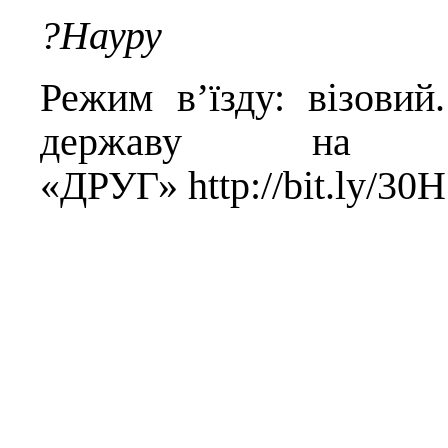
?Науру
Режим в’їзду: візовий
державу на в
«ДРУГ»
http://bit.ly/30