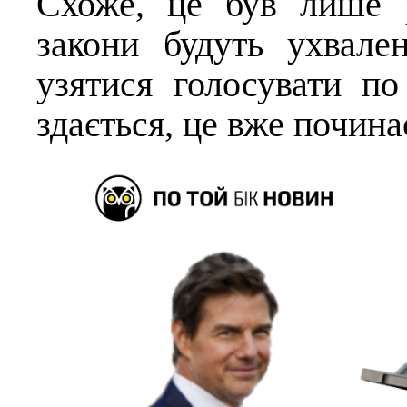
Схоже, це був лише р
закони будуть ухвале
узятися голосувати п
здається, це вже почин