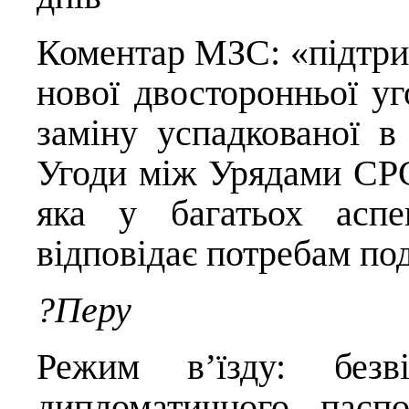
Коментар МЗС: «підтри
нової двосторонньої уг
заміну успадкованої в
Угоди між Урядами СРС
яка у багатьох аспе
відповідає потребам п
?Перу
Режим в’їзду: безві
дипломатичного паспо