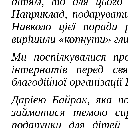
дітям, то для цього 
Наприклад, подаруват
Навколо цієї поради 
вирішили «копнути» гл
Ми поспілкувалися пр
інтернатів перед св
благодійної організації
Дарією Байрак, яка п
займатися темою си
подарунки для дітей