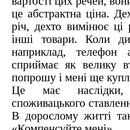
вартості цих речей, вон
це абстрактна ціна. Де
річ, дехто вимінює ці 
інші товари. Коли ди
наприклад, телефон 
сприймає як велику вт
попрошу і мені ще купл
Це має наслідки,
споживацького ставлення
В дорослому житті так
«Компенсуйте мені».