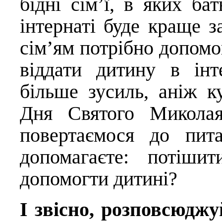
бідні сім’ї, в яких б
інтернаті буде краще з
сім’ям потрібно допомог
віддати дитину в інт
більше зусиль, аніж 
Дня Святого Микола
повертаємося до пит
допомагаєте: потіши
допомогти дитині?
І звісно, розповсюджу