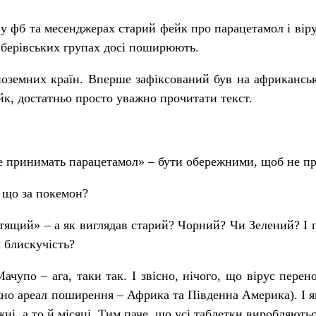
 фб та месенджерах старий фейк про парацетамол і віру
айберівських групах досі поширюють.
ноземних країн. Вперше зафіксований був на африканськ
йк, достатньо просто уважно прочитати текст.
е принимать парацетамол» – бути обережними, щоб не п
 що за покемон?
тящий» – а як виглядав старий? Чорний? Чи Зелений? І п
 блискучість?
ачупо – ага, таки так. І звісно, нічого, що вірус перено
но ареал поширення – Африка та Південна Америка). І я
жні, а то й місяці. Тим паче, що усі таблетки виробляють