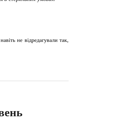
навіть не відредагували так,
ивень