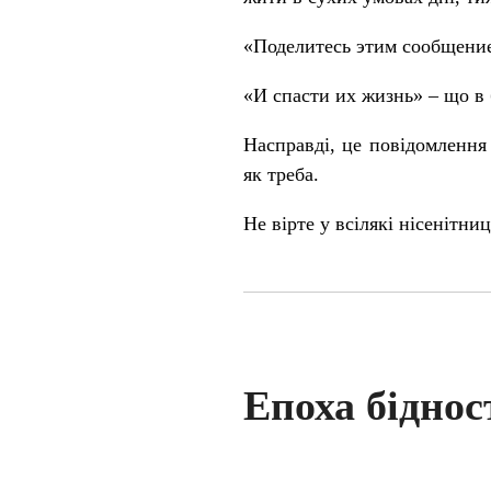
«Поделитесь этим сообщением
«И спасти их жизнь» – що в 
Насправді, це повідомлення 
як треба.
Не вірте у всілякі нісенітни
Епоха біднос