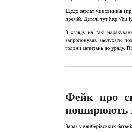
Щодо зарлат чиновників (пра
премій. Деталі тут
http://bit
З огляду на такі нарахуван
запропонував заслухати поз
години запитань до уряду. П
Фейк про си
поширюють 
Зараз у вайберівських бать