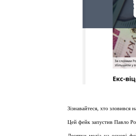
Зізнавайтеся, хто зловився 
Цей фейк запустив Павло Роз
Десятки медіа на основі фе