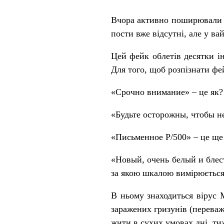
Вчора активно поширювали у
пости вже відсутні, але у в
Цей фейк облетів десятки і
Для того, щоб розпізнати фе
«Срочно внимание» – це як?
«Будьте осторожны, чтобы н
«Письменное Р/500» – це ще
«Новый, очень белый и блес
за якою шкалою вимірюється
В ньому знаходиться вірус М
заражених гризунів (переваж
жити в сухих умовах дні, ти