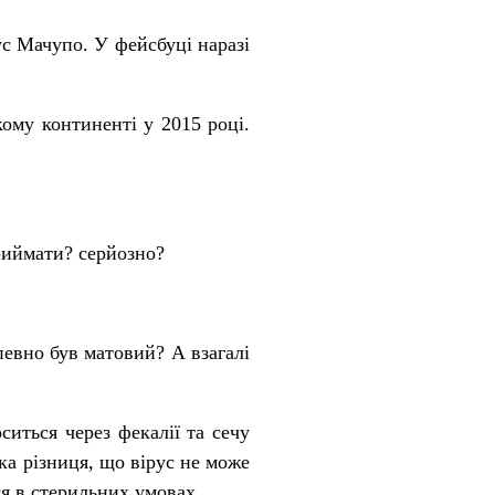
с Мачупо. У фейсбуці наразі
ому континенті у 2015 році.
риймати? серйозно?
евно був матовий? А взагалі
ситься через фекалії та сечу
ка різниця, що вірус не може
ся в стерильних умовах.