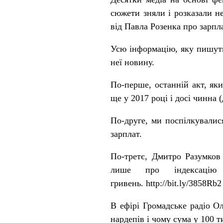
сюжети зняли і розказали не
від Павла Розенка про зарпл
Усю інформацію, яку пишуть
неї новину.
По-перше, останній акт, як
ще у 2017 році і досі чинна
По-друге, ми поспілкувалис
зарплат.
По-третє, Дмитро Разумков
лише про індексаці
гривень.
http://bit.ly/3858Rb2
В ефірі
Громадське радіо
Ол
нардепів і чому сума у 100 т