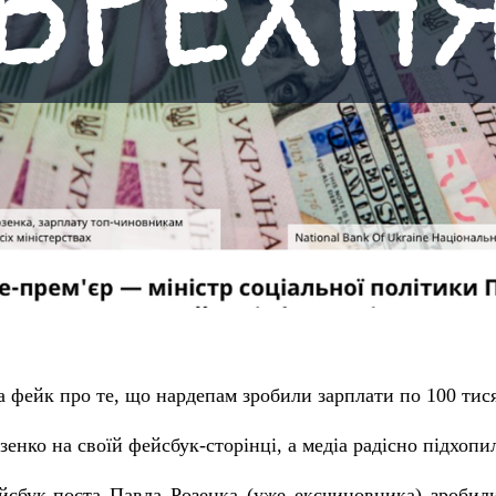
на фейк про те, що нардепам зробили зарплати по 100 тис
енко на своїй фейсбук-сторінці, а медіа радісно підхопи
йсбук-поста Павла Розенка (уже ексчиновника) зробил