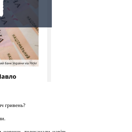
яч гривень?
ли.
и новини, телеканали навіть