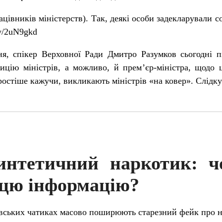
цівників міністерств). Так, деякі особи задекларували со
.ly/2uN9gkd
ня, спікер Верховної Ради Дмитро Разумков сьогодні п
ицію міністрів, а можливо, й прем’єр-міністра, щодо 
ростіше кажучи, викликають міністрів «на ковер». Слідку
нтетичний наркотик: ч
цю інформацію?
ківських чатиках масово поширюють старезний фейк про 