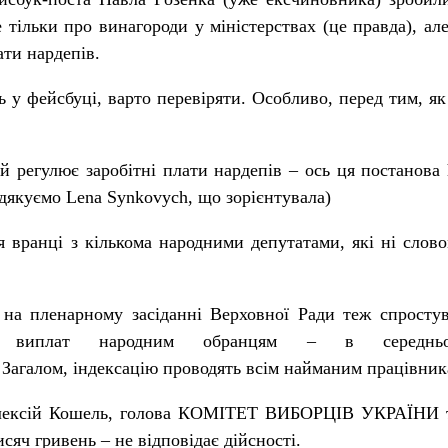
 тільки про винагороди у міністерствах (це правда), а
ати нардепів.
 у фейсбуці, варто перевіряти. Особливо, перед тим, як
ий регулює заробітні плати нардепів – ось ця постанова
 (дякуємо
Lena Synkovych
, що зорієнтувала)
я вранці з кількома народними депутатами, які ні слов
 на пленарному засіданні Верховної Ради теж спросту
ю виплат народним обранцям – в середнь
Загалом, індексацію проводять всім найманим працівник
ексій Кошель, голова
КОМІТЕТ ВИБОРЦІВ УКРАЇНИ
т
исяч гривень – не відповідає дійсності.