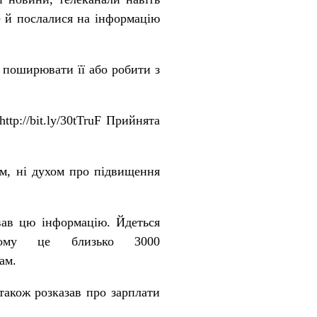
ле й послалися на інформацію
 поширювати її або робити з
http://bit.ly/30tTruF
Прийнята
ом, ні духом про підвищення
вав цю інформацію. Йдеться
ому це близько 3000
ам.
акож розказав про зарплати