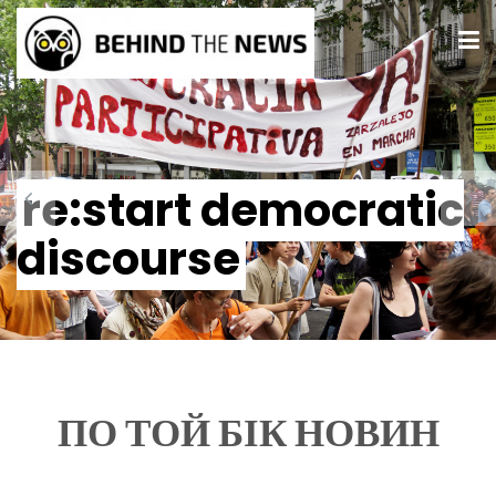
re:start democratic
discourse
ПО ТОЙ БІК НОВИН