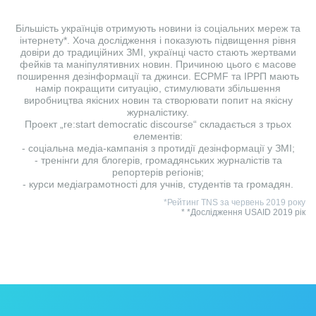
Більшість українців отримують новини із соціальних мереж та
інтернету*. Хоча дослідження і показують підвищення рівня
довіри до традиційних ЗМІ, українці часто стають жертвами
фейків та маніпулятивних новин. Причиною цього є масове
поширення дезінформації та джинси. ECPMF та ІРРП мають
намір покращити ситуацію, стимулювати збільшення
виробництва якісних новин та створювати попит на якісну
журналістику.
Проект „re:start democratic discourse“ складається з трьох
елементів:
- соціальна медіа-кампанія з протидії дезінформації у ЗМІ;
- тренінги для блогерів, громадянських журналістів та
репортерів регіонів;
- курси медіаграмотності для учнів, студентів та громадян.
*Рейтинг TNS за червень 2019 року
* *Дослідження USAID 2019 рік