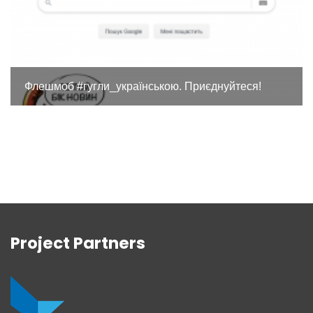
Флешмоб #гугли_українською. Приєднуйтеся!
Project Partners