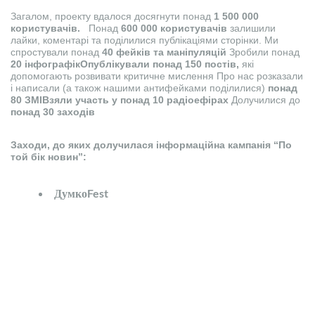
Загалом, проекту вдалося досягнути понад
1 500 000
користувачів.
Понад
600 000 користувачів
залишили
лайки, коментарі та поділилися публікаціями сторінки. Ми
спростували понад
40 фейків та маніпуляцій
Зробили понад
20 інфографік
Опублікували понад 150 постів,
які
допомогають розвивати критичне мислення Про нас розказали
і написали (а також нашими антифейками поділилися)
понад
80 ЗМІ
Взяли участь у понад 10 радіоефірах
Долучилися до
понад 30 заходів
Заходи, до яких долучилася інформаційна кампанія “По
той бік новин”:
ДумкоFest