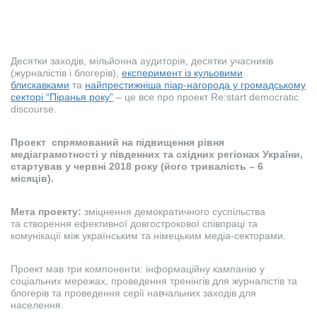
Десятки заходів, мільйонна аудиторія, десятки учасників
(журналістів і блогерів),
експеримент із кульовими
блискавками
та
найпрестижніша піар-нагорода у громадському
секторі “Піранья року”
– це все про проект Re:start democratic
discourse.
Проект спрямований на підвищення рівня
медіаграмотності у південних та східних регіонах України,
стартував у червні 2018 року (його тривалість – 6
місяців).
Мета проекту:
зміцнення демократичного суспільства
та створення ефективної довгострокової співпраці та
комунікації між українським та німецьким медіа-секторами.
Проект мав три компоненти: інформаційну кампанію у
соціальних мережах, проведення тренінгів для журналістів та
блогерів та проведення серії навчальних заходів для
населення.