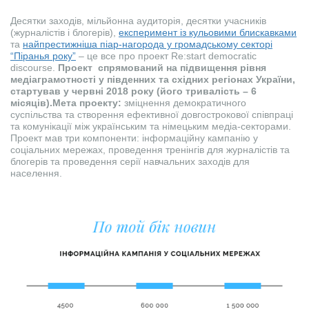
Десятки заходів, мільйонна аудиторія, десятки учасників
(журналістів і блогерів),
експеримент із кульовими блискавками
та
найпрестижніша піар-нагорода у громадському секторі
“Піранья року”
– це все про проект Re:start democratic
discourse.
Проект спрямований на підвищення рівня
медіаграмотності у південних та східних регіонах України,
стартував у червні 2018 року (його тривалість – 6
місяців).
Мета проекту:
зміцнення демократичного
суспільства та створення ефективної довгострокової співпраці
та комунікації між українським та німецьким медіа-секторами.
Проект мав три компоненти: інформаційну кампанію у
соціальних мережах, проведення тренінгів для журналістів та
блогерів та проведення серії навчальних заходів для
населення.