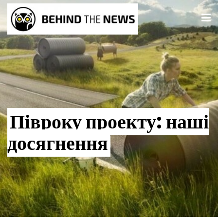
Півроку проекту: наші
досягнення