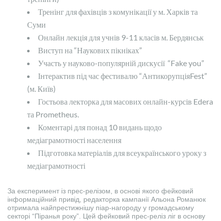
Тренінг для фахівців з комунікації у м. Харків та
Суми
Онлайн лекція для учнів 9-11 класів м. Бердянськ
Виступ на “Наукових пікніках”
Участь у науково-популярній дискусії “Fake you”
Інтерактив під час фестивалю “АнтикорупціяFest”
(м. Київ)
Гостьова лекторка для масових онлайн-курсів Edera
та Prometheus.
Коментарі для понад 10 видань щодо
медіаграмотності населення
Підготовка матеріалів для всеукраїнського уроку з
медіаграмотності
За експеримент із прес-релізом, в основі якого фейковий
інформаційний привід, редакторка кампанії Альона Романюк
отримала найпрестижнішу піар-нагороду у громадському
секторі “Піранья року”. Цей фейковий прес-реліз ліг в основу