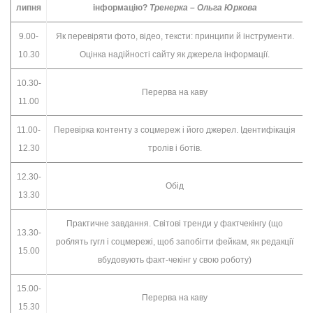
липня
інформацію?
Тренерка – Ольга Юркова
9.00-
Як перевіряти фото, відео, тексти: принципи й інструменти.
10.30
Оцінка надійності сайту як джерела інформації.
10.30-
Перерва на каву
11.00
11.00-
Перевірка контенту з соцмереж і його джерел. Ідентифікація
12.30
тролів і ботів.
12.30-
Обід
13.30
Практичне завдання. Світові тренди у фактчекінгу (що
13.30-
роблять гугл і соцмережі, щоб запобігти фейкам, як редакції
15.00
вбудовують факт-чекінг у свою роботу)
15.00-
Перерва на каву
15.30