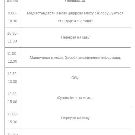
липня
Гадзинська
9.00-
Медіастандарти в нову цифрову епоху. Як порушуються
10.30
стандарти сьогодні?
10.30-
Перерва на каву
11.00
11.00-
Маніпуляції в медіа. Засоби викривлення інформації.
12.30
12.30-
Обід
13.30
13.30-
Журналістська етика.
15.00
15.00-
Перерва на каву
15.30
15.30-