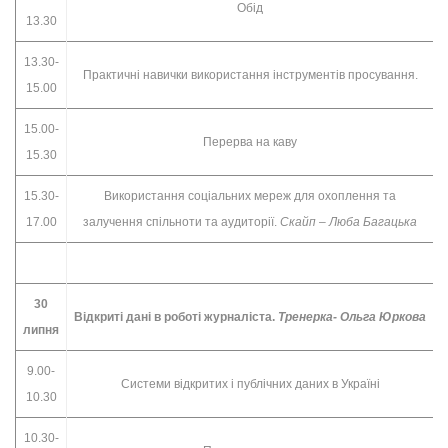
Обід
13.30
13.30-
Практичні навички використання інструментів просування.
15.00
15.00-
Перерва на каву
15.30
15.30-
Використання соцiальних мереж для охоплення та
17.00
залучення спільноти та аудиторії.
Скайп – Люба Багацька
30
Відкриті дані в роботі журналіста.
Тренерка- Ольга Юркова
липня
9.00-
Системи відкритих і публічних даних в Україні
10.30
10.30-