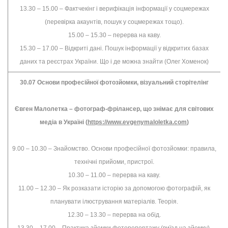
13.30 – 15.00 – Фактчекінг і верифікація інформації у соцмережах
(перевірка акаунтів, пошук у соцмережах тощо).
15.00 – 15.30 – перерва на каву.
15.30 – 17.00 – Відкриті дані. Пошук інформації у відкритих базах
даних та реєстрах України. Що і де можна знайти (Олег Хоменок)
30.07 Основи професійної фотозйомки, візуальний сторітелінг
Євген Малолетка – фотограф-фрілансер, що знімає для світових
медіа в Україні (
https://www.evgenymaloletka.com
)
9.00 – 10.30 – Знайомство. Основи професійної фотозйомки: правила,
технічні прийоми, пристрої.
10.30 – 11.00 – перерва на каву.
11.00 – 12.30 – Як розказати історію за допомогою фотографій, як
планувати ілюстрування матеріалів. Теорія.
12.30 – 13.30 – перерва на обід.