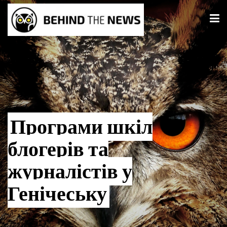
Програми шкіл
блогерів та
журналістів у
Генічеську