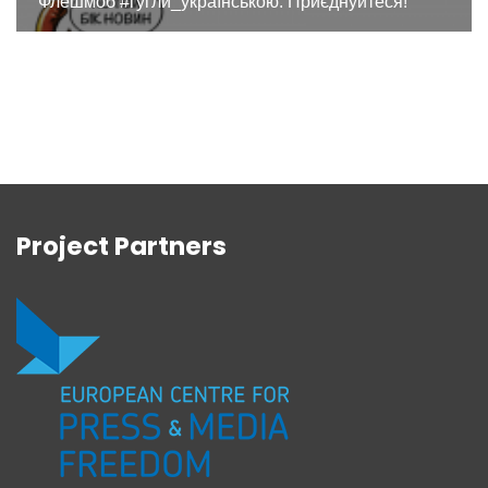
Флешмоб #гугли_українською. Приєднуйтеся!
Project Partners