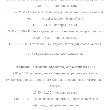
10.30 – 11.00 – перерва на каву
11.00 – 12.30 – Гостьові спікери: Леонід Швець (політичний аналітик),
Костянтин Андріюк (проект ЗупиниЛося).
12.30 – 13.30 – перерва на обід.
13.30 – 15.00 – Робота над власними проектами: аудиторія, ідеї, теми
15.00 – 15.30 – перерва на каву.
15.30 – 17.00 – Сторітелінг: як будувати історії для своєї аудиторії.
25.07 Правові основи роботи блогерів
Людмила Панкратова, адвокатка, медіа-юристка ІРРП
9.00 – 10.30 – Законодавство України, що регулює діяльність
журналістів. Права та обов”язки блогерів та журналістів. Рекомендації
блогерам.
10.30 – 11.00 – перерва на каву
11.00 – 12.30 – Право на збір інформації. Доступ до публічної
інформації, інформаційні запити.