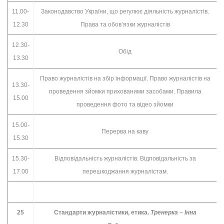
11.00-
Законодавство України, що регулює діяльність журналістів.
12.30
Права та обов’язки журналістів
12.30-
Обід
13.30
Право журналістів на збір інформації. Право журналістів на
13.30-
проведення зйомки прихованими засобами. Правила
15.00
проведення фото та відео зйомки
15.00-
Перерва на каву
15.30
15.30-
Відповідальність журналістів. Відповідальність за
17.00
перешкоджання журналістам.
25
Стандарти журналістики, етика.
Тренерка – Інна