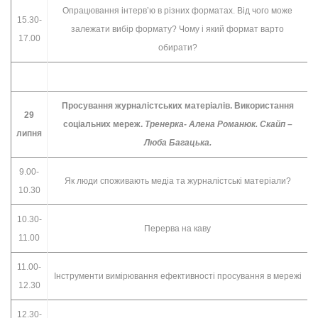
Опрацювання інтерв’ю в різних форматах. Від чого може
15.30-
залежати вибір формату? Чому і який формат варто
17.00
обирати?
Просування журналістських матеріалів. Використання
29
соціальних мереж.
Тренерка- Алена Романюк. Скайп –
липня
Люба Багацька.
9.00-
Як люди споживають медіа та журналістські матеріали?
10.30
10.30-
Перерва на каву
11.00
11.00-
Інструменти вимірювання ефективності просування в мережі
12.30
12.30-