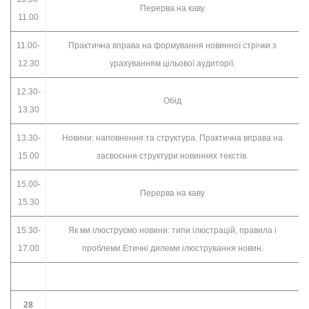
Перерва на каву
11.00
11.00-
Практична вправа на формування новинної стрічки з
12.30
урахуванням цільової аудиторії.
12.30-
Обід
13.30
13.30-
Новини: наповнення та структура. Практична вправа на
15.00
засвоєння структури новинних текстів.
15.00-
Перерва на каву
15.30
15.30-
Як ми ілюструємо новини: типи ілюстрацій, правила і
17.00
проблеми.Етичні дилеми ілюстрування новин.
28