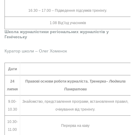
16.30 – 17.00 – Підведення підсумків тренінгу.
1.08 Від’їзд учасників
Школа журналістики регіональних журналістів у
Генічеську
Куратор школи – Олег Хоменок
Дати
24
Правові основи роботи журналіста.
Тренерка– Людмила
липня
Панкратова
9.00-
Знайомство, представлення програми, встановлення правил,
10.30
очікування від тренінгу.
10.30-
Перерва на каву
11.00