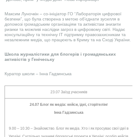
Максим Луночкін – со-ініціатор ГО “Лабораторія цифрової
безпеки”, що була створена з метою об’єднати зусилля в
допомозі громадським організаціям та активістам знизити
ризики та можливі наслідки загроз в цифровому світі. Надає
консультаційну та технічну ІТ підтримку правозахисникам та
незалежним медіа, що працюють в Криму та на Сході України.
Школа журналістики для блогерів і громадянських
активістів у Генічеську
Куратор школи – Інна Гадзинська
23.07 Заїзд учасників
24.07 Блог як медіа: кейси, ідеї, сторітелінг
Інна Гадзинська
9.00 – 10.30 – Знайомство. Блог як медіа. Хто і як просуває свої ідеї в
Україні. Суспільно значимі блогерські проекти в Україні: розбір кейсів.