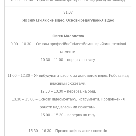
13.30 – 17.00 – Практика зйомки фоторепортажу (виїзд на зйомку).
31.07
Як знімати якісне відео. Основи редагування відео
Євген Малолєтка
9.00 – 10.30 – Основи професійної відеозйомки: прийоми, технічні
моменти.
10.30 – 11.00 – перерва на каву.
11.00 – 12.30 – Як вибудувати історію за допомогою відео. Робота над
власними сюжетами.
12.30 – 13.30 – перерва на обід.
13.30 – 15.00 – Основи відеомонтажу, інструменти. Продовження
роботи над власними сюжетами.
15.00 – 15.30 – перерва на каву.
15.30 – 16.30 – Презентація власних сюжетів.