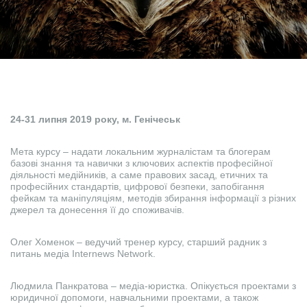
24-31 липня 2019 року, м. Генічеськ
Мета курсу – надати локальним журналістам та блогерам
базові знання та навички з ключових аспектів професійної
діяльності медійників, а саме правових засад, етичних та
професійних стандартів, цифрової безпеки, запобігання
фейкам та маніпуляціям, методів збирання інформації з різних
джерел та донесення її до споживачів.
Олег Хоменок – ведучий тренер курсу, старший радник з
питань медіа Internews Network.
Людмила Панкратова – медіа-юристка. Опікується проектами з
юридичної допомоги, навчальними проектами, а також