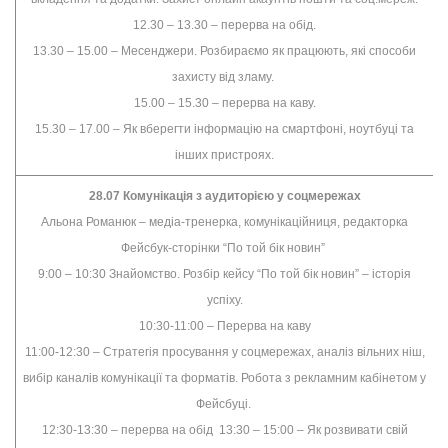
12.30 – 13.30 – перерва на обід.
13.30 – 15.00 – Месенджери. Розбираємо як працюють, які способи
захисту від зламу.
15.00 – 15.30 – перерва на каву.
15.30 – 17.00 – Як вберегти інформацію на смартфоні, ноутбуці та
інших пристроях.
28.07 Комунікація з аудиторією у соцмережах
Альона Романюк – медіа-тренерка, комунікаційниця, редакторка
Фейсбук-сторінки “По той бік новин”
9:00 – 10:30 Знайомство. Розбір кейсу “По той бік новин” – історія
успіху.
10:30-11:00 – Перерва на каву
11:00-12:30 – Стратегія просування у соцмережах, аналіз вільних ніш,
вибір каналів комунікації та форматів. Робота з рекламним кабінетом у
Фейсбуці.
12:30-13:30 – перерва на обід 13:30 – 15:00 – Як розвивати свій