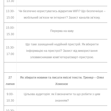
13.30
13.30-
Чи безпечно користуватись відкритим WiFi? Що безпечніше –
15.00
мобільний зв’язок чи інтернет? Захист каналів зв’язку.
15.00-
Перерва на каву
15.30
Що таке захищений надійний пристрій. Як вберегти
15.30-
інформацію на пристрої? Захист від використання
17.00
зловмисниками комп’ютера/смарт-пристрою.
27
Як збирати новини та писати якісні тексти.
Тренер – Олег
липня
Хоменок
9.00-
Цільова аудиторія: як її визначити та що робити з цим
10.30
знанням?
10.30-