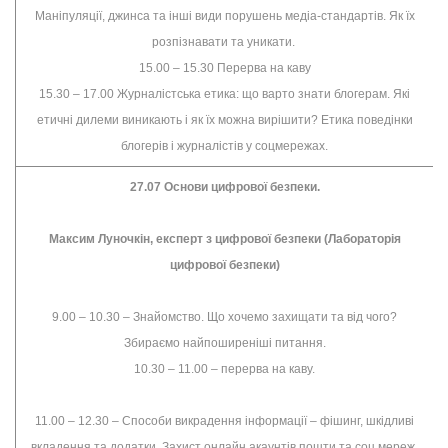
Маніпуляції, джинса та інші види порушень медіа-стандартів. Як їх
розпізнавати та уникати.
15.00 – 15.30 Перерва на каву
15.30 – 17.00 Журналістська етика: що варто знати блогерам. Які
етичні дилеми виникають і як їх можна вирішити? Етика поведінки
блогерів і журналістів у соцмережах.
27.07 Основи цифрової безпеки.
Максим Луночкін, експерт з цифрової безпеки (Лабораторія
цифрової безпеки)
9.00 – 10.30 – Знайомство. Що хочемо захищати та від чого?
Збираємо найпоширеніші питання.
10.30 – 11.00 – перерва на каву.
11.00 – 12.30 – Способи викрадення інформації – фішинг, шкідливі
вкладення та додатки. Захист онлайн акаунтів пошти та соц.мереж.