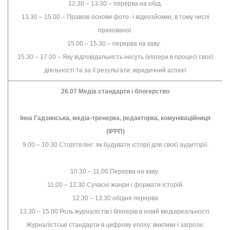
12.30 – 13.30 – перерва на обід.
13.30 – 15.00 – Правові основи фото- і відеозйомки, в тому числі
прихованої.
15.00 – 15.30 – перерва на каву.
15.30 – 17.00 – Яку відповідальність несуть блогери в процесі своєї
діяльності та за її результати: юридичний аспект
26.07 Медіа стандарти і блогерство
Інна Гадзинська, медіа-тренерка, редакторка, комунікаційниця
(ІРРП)
9.00 – 10.30 Сторітелінг: як будувати історії для своєї аудиторії.
10.30 – 11.00 Перерва на каву.
11.00 – 12.30 Сучасні жанри і формати історій.
12.30 – 13.30 обідня перерва
13.30 – 15.00 Роль журналістів і блогерів в новій медіареальності.
Журналістські стандарти в цифрову епоху: виклики і загрози.