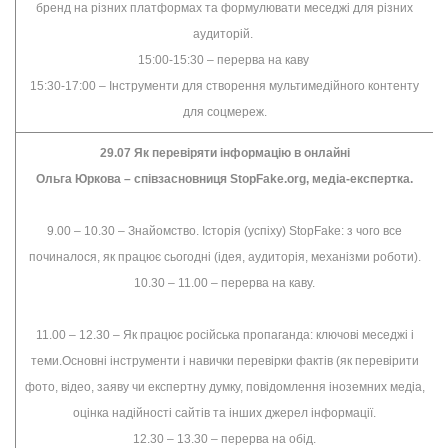
бренд на різних платформах та формулювати меседжі для різних
аудиторій.
15:00-15:30 – перерва на каву
15:30-17:00 – Інструменти для створення мультимедійного контенту
для соцмереж.
29.07 Як перевіряти інформацію в онлайні
Ольга Юркова – співзасновниця StopFake.org, медіа-експертка.
9.00 – 10.30 – Знайомство. Історія (успіху) StopFake: з чого все
починалося, як працює сьогодні (ідея, аудиторія, механізми роботи).
10.30 – 11.00 – перерва на каву.
11.00 – 12.30 – Як працює російська пропаганда: ключові меседжі і
теми.Основні інструменти і навички перевірки фактів (як перевірити
фото, відео, заяву чи експертну думку, повідомлення іноземних медіа,
оцінка надійності сайтів та інших джерел інформації.
12.30 – 13.30 – перерва на обід.