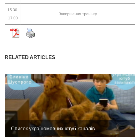
15.30-
Завершення тренінгу.
17.00
RELATED ARTICLES
Список україномовних ютуб-каналів