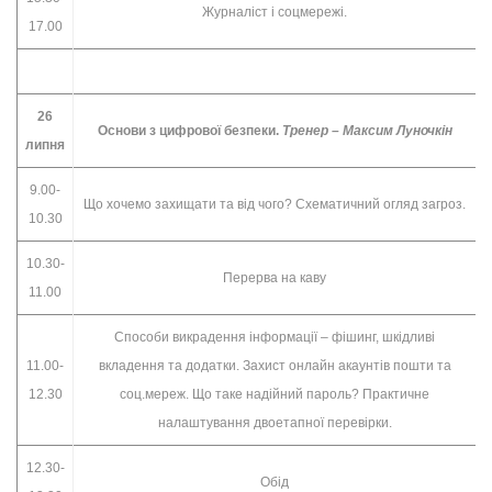
Журналіст і соцмережі.
17.00
26
Основи з цифрової безпеки.
Тренер – Максим Луночкін
липня
9.00-
Що хочемо захищати та від чого? Схематичний огляд загроз.
10.30
10.30-
Перерва на каву
11.00
Способи викрадення інформації – фішинг, шкідливі
11.00-
вкладення та додатки. Захист онлайн акаунтів пошти та
12.30
соц.мереж. Що таке надійний пароль? Практичне
налаштування двоетапної перевірки.
12.30-
Обід