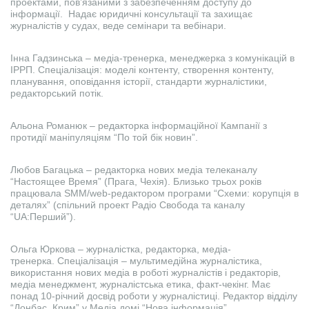
проектами, пов’язаними з забезпеченням доступу до
інформації. Надає юридичні консультації та захищає
журналістів у судах, веде семінари та вебінари.
Інна Гадзинська – медіа-тренерка, менеджерка з комунікацій в
ІРРП. Спеціалізація: моделі контенту, створення контенту,
планування, оповідання історії, стандарти журналістики,
редакторський потік.
Альона Романюк – редакторка інформаційної Кампанії з
протидії маніпуляціям “По той бік новин”.
Любов Багацька – редакторка нових медіа телеканалу
“Настоящее Время” (Прага, Чехія). Близько трьох років
працювала SMM/web-редактором програми “Схеми: корупція в
деталях” (спільний проект Радіо Свобода та каналу
“UA:Перший”).
Ольга Юркова – журналістка, редакторка, медіа-
тренерка. Спеціалізація – мультимедійна журналістика,
використання нових медіа в роботі журналістів і редакторів,
медіа менеджмент, журналістська етика, факт-чекінг. Має
понад 10-річний досвід роботи у журналістиці. Редактор відділу
“Донбас, Крим” у Медіа домі “Нова інформація”