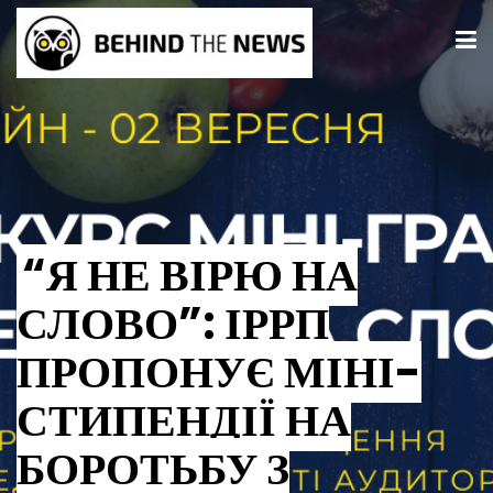
“Я НЕ ВІРЮ НА
СЛОВО”: ІРРП
ПРОПОНУЄ МІНІ-
СТИПЕНДІЇ НА
БОРОТЬБУ З