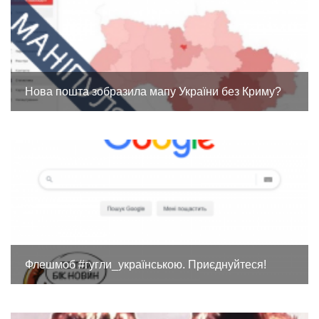
Нова пошта зобразила мапу України без Криму?
Флешмоб #гугли_українською. Приєднуйтеся!