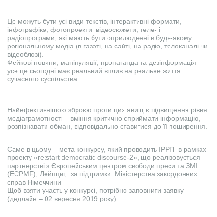
Це можуть бути усі види текстів, інтерактивні формати,
інфографіка, фотопроекти, відеосюжети, теле- і
радіопрограми, які мають бути оприлюднені в будь-якому
регіональному медіа (в газеті, на сайті, на радіо, телеканалі чи
відеоблозі).
Фейкові новини, маніпуляції, пропаганда та дезінформація –
усе це сьогодні має реальний вплив на реальне життя
сучасного суспільства.
Найефективнішою зброєю проти цих явищ є підвищення рівня
медіаграмотності – вміння критично сприймати інформацію,
розпізнавати обман, відповідально ставитися до її поширення.
Саме в цьому – мета конкурсу, який проводить ІРРП в рамках
проекту «re:start democratic discourse-2», що реалізовується
партнерстві з Європейським центром свободи преси та ЗМІ
(ECPMF), Лейпциг, за підтримки Міністерства закордонних
справ Німеччини.
Щоб взяти участь у конкурсі, потрібно заповнити заявку
(дедлайн – 02 вересня 2019 року).