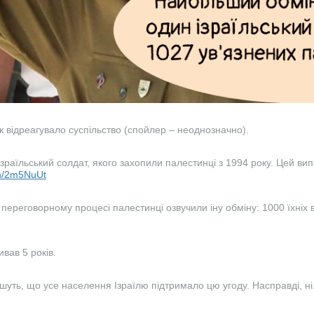
як відреагувало суспільство (спойлер – неоднозначно).
зраїльський солдат, якого захопили палестинці з 1994 року. Цей вип
.in/2m5NuUt
у переговорному процесі палестинці озвучили іну обміну: 1000 їхніх в
ивав 5 років.
шуть, що усе населення Ізраїлю підтримало цю угоду. Насправді, ні