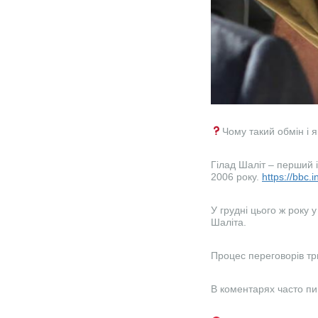
Чому такий обмін і 
Гілад Шаліт – перший і
2006 року.
https://bbc
У грудні цього ж року 
Шаліта.
Процес переговорів тр
В коментарях часто пи