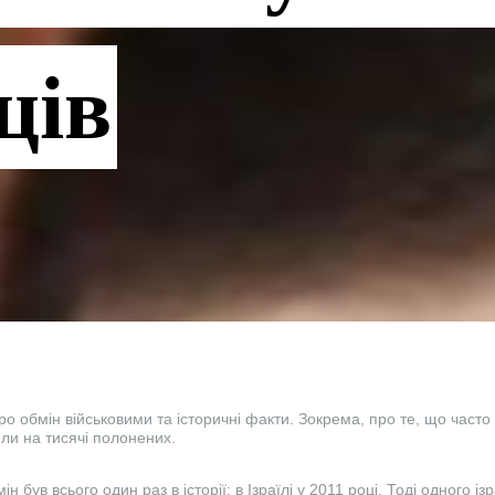
ців
ро обмін військовими та історичні факти. Зокрема, про те, що част
ли на тисячі полонених.
мін був всього один раз в історії: в Ізраїлі у 2011 році. Тоді одного і