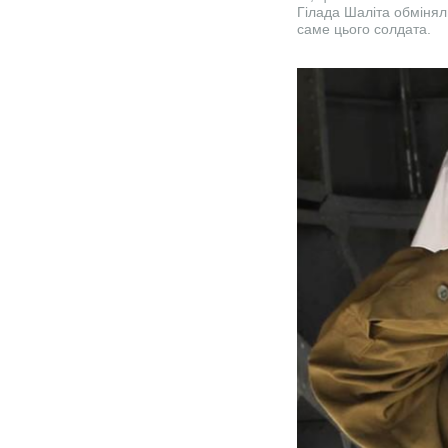
Гілада Шаліта обмінял
саме цього солдата.