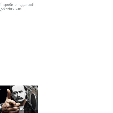
ія зробить подальші
щоб звільнити