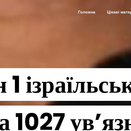
Головна
Цікаві мате
 1 ізраїльсь
а 1027 ув’яз