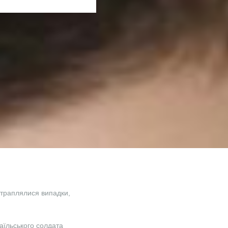
о траплялися випадки,
зраїльського солдата