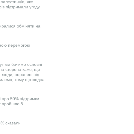
палестинців, яке
трів підтримали угоду
биралися обміняти на
отною перемогою
Тут ми бачимо основні
дна сторона каже, що
а люди, поранені під
 дилема, тому що жодна
і про 50% підтримки
як пройшло 8
4% сказали