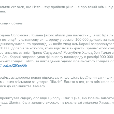
їльтян сказали, що Нетаньяху прийняв рішення про такий обмін під
ання.
слідки обміну.
родина Соломона Лібмана (якого вбили два палестинці, яких Ізраїль
 потенційну фінансову винагороду у розмірі 100 000 доларів за кож
щеннослужитель та проповідник шейх Авад аль-Карані запропонува
00 000 доларів за кожного, кому вдасться викрасти ізраїльського сол
лестинських в’язнів. Принц Саудівської Республіки Халед бен Талал 
з Аль-Карані запропонував фінансову винагороду в розмірі 900 000 
ьських солдат. Тобто, за викрадення одного ізраїльського солдата 
://reut.rs/2lKnoGb
зраїльські джерела новин підрахували, що шість ізраїльтян загинули 
ими, яких звільнили за угодою “Шаліт”. Багато з тих, кого обміняли 
лися до керівництва Хамасу.
роцитував лідерку опозиції Ципору Лівні: “Ціна, яку Ізраїль заплати
лада Шаліта, була занадто високою і в результаті зміцнила Хамас, н
ь”.