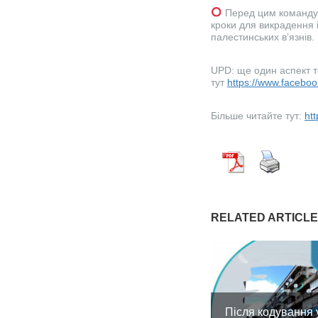
Перед цим командув
кроки для викрадення і
палестинських в’язнів.
UPD: ще один аспект 
тут
https://www.faceb
Більше читайте тут:
htt
RELATED ARTICL
Після кодування 