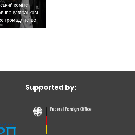
ський комітет
в Івану Франкові
ке громадянство
Supported by: