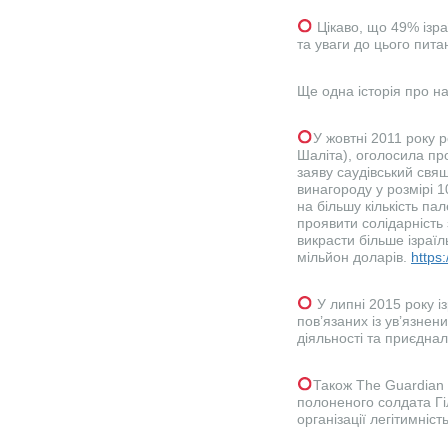
Цікаво, що 49% ізра
та уваги до цього пит
Ще одна історія про на
У жовтні 2011 року 
Шаліта), оголосила про
заяву саудівський свя
винагороду у розмірі 1
на більшу кількість па
проявити солідарність 
викрасти більше ізраїл
мільйон доларів.
https
У липні 2015 року і
пов’язаних із ув’язнен
діяльності та приєдна
Також The Guardian п
полоненого солдата Гі
організації легітимніст