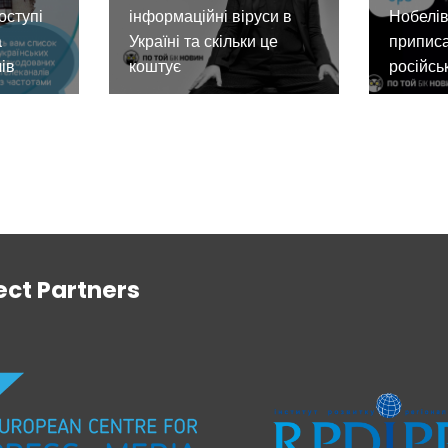
оступі
інформаційні віруси в
Нобелів
а
Україні та скільки це
приписа
ів
коштує
російсь
ect Partners