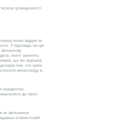
 тиском громадськості
 серед інших віддав за
ного. У відповідь на цю
в фінансову
дата, якого замінять
заявив, що він вирішив
доларів тим, хто зуміє
оголосили винагороду в
в інцидентах,
повернулися до своєї
в за звільнення
адавши ісламістській