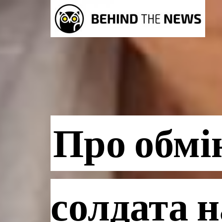
Про обмін
солдата н