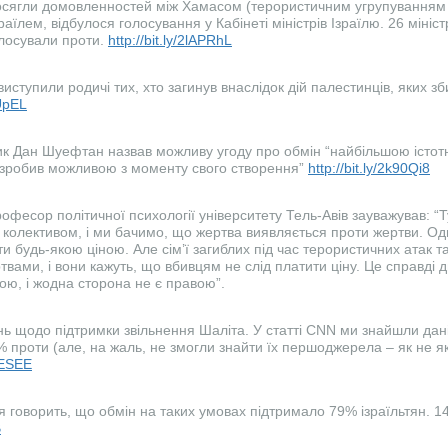
досягли домовленностей між Хамасом (терористичним угрупуванням 
раїлем, відбулося голосування у Кабінеті міністрів Ізраїлю. 26 мініс
олосували проти.
http://bit.ly/2lAPRhL
иступили родичі тих, хто загинув внаслідок дій палестинців, яких з
BUpEL
тик Дан Шуефтан назвав можливу угоду про обмін “найбільшою іст
ь зробив можливою з моменту свого створення”
http://bit.ly/2k90Qi8
офесор політичної психології університету Тель-Авів зауважував: “
і колективом, і ми бачимо, що жертва виявляється проти жертви. О
и будь-якою ціною. Але сім’ї загиблих під час терористичних атак т
ртвами, і вони кажуть, що вбивцям не слід платити ціну. Це справді
ою, і жодна сторона не є правою”.
ь щодо підтримки звільнення Шаліта. У статті CNN ми знайшли дан
8% проти (але, на жаль, не змогли знайти їх першоджерела – як не 
lCESEE
 говорить, що обмін на таких умовах підтримало 79% ізраїльтян. 1
B