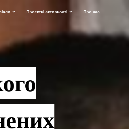
ріали
Проектні активності
Про нас
кого
нених