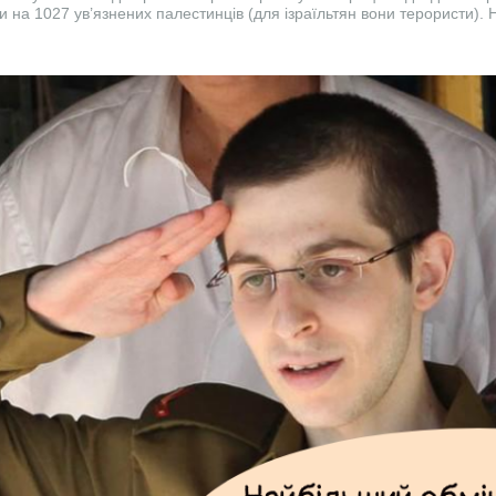
и на 1027 ув’язнених палестинців (для ізраїльтян вони терористи). 