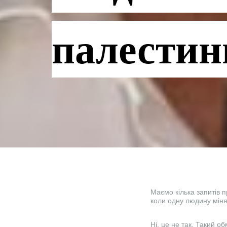
палестин
Маємо кілька запитів п
коли одну людину міня
Ні, це не так. Такий об