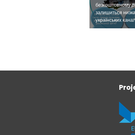
безкоштовному д
залишиться низк
українських канал
Proj