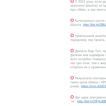
У 2011 році, коли 
захопило Шаліта) та Із
про обмін, а три прог
Категорично проти в
Шаліта.
http://bit.ly/2l
Ізраїльський аналі
тероризму, яку Ізраїл
Даніель Бар-Тал, пр
дилеми між індивідом 
його потрібно повернут
час цих атак, теж є же
сторона не є правильн
Результати опитуван
таких умов обміну і 4
років).
https://cnn.it/2
Ще одне опитування
“ні”.
http://bit.ly/2lFKzB