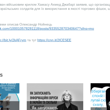
ач військовим крилом Хамасу Ахмед Джабарі заявив, що організац
зраїльських солдатів для їх використання в якості торгових фішок, 
теми описав Олександр Нойнець
ook.com/100010578281118/posts/933552870340647?sfns=mo
p://bit.ly/2kAFrym
та тут
https://cnn.it/2lCESEE
ES
у
Як запускають