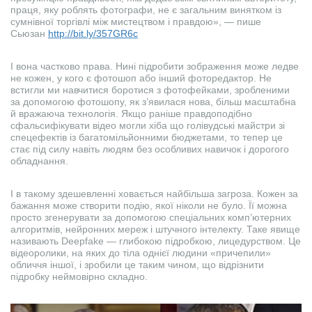
праця, яку роблять фотографи, не є загальним винятком із
сумнівної торгівлі між мистецтвом і правдою», — пише
Сьюзан
http://bit.ly/357GR6c
І вона частково права. Нині підробити зображення може ледве
не кожен, у кого є фотошоп або інший фоторедактор. Не
встигли ми навчитися боротися з фотофейками, зробленими
за допомогою фотошопу, як з’явилася нова, більш масштабна
й вражаюча технологія. Якщо раніше правдоподібно
сфальсифікувати відео могли хіба що голівудські майстри зі
спецефектів із багатомільйонними бюджетами, то тепер це
стає під силу навіть людям без особливих навичок і дорогого
обладнання.
І в такому здешевленні ховається найбільша загроза. Кожен за
бажання може створити подію, якої ніколи не було. Її можна
просто згенерувати за допомогою спеціальних комп’ютерних
алгоритмів, нейронних мереж і штучного інтелекту. Таке явище
називають Deepfake — глибокою підробкою, лицедурством. Це
відеоролики, на яких до тіла однієї людини «причепили»
обличчя іншої, і зробили це таким чином, що відрізнити
підробку неймовірно складно.