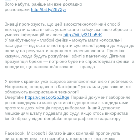
його набути, раніше ми вже докладно
розповідали
http://bit.ly/2It73yr
Знавці прогнозують, що цей високотехнологічний спосіб
«вкладати слова в чиїсь уста» стане найсучаснішою зброєю в
умовах інформаційних воєн
http://bit.ly/31Lu5rK
У майбутньому «глибокі фейки» можуть мати колосальні
наслідки — від остаточної втрати суспільної довіри до медіа до
впливу на результати народного волевиявлення. Простіше
кажучи, люди будуть розгублені, збиті з пантелику. Діятиме
презумпція брехні — потрібно буде не спростовувати фейки, а
доводити, що написане/показане — правда.
У деяких країнах уже всерйоз занепокоїлися цією проблемою.
Наприклад, нещодавно в Каліфорнії ухвалили два закони, які
обмежують використання технології
Deepfake
https://cnet.co/2oZftqe
Перший документ забороняє
розповсюджувати маніпулятивні відеоролики з кандидатами
протягом двох місяців перед виборами. Інший дозволяє
мешканцям штату подавати до суду, якщо хтось використав
їхній образ у відео-deepfake порнографічного характеру.
Facebook, Microsoft і багато інших компаній пропонують
винагороду тим, хто розробить технологію, яка зможе