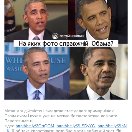
Межа між дійсністю і вигадкою стає дедалі примарнішою.
Своїм очам і вухам уже не можна беззастережно довіряти.
Перегляньте ці
відео
http://bit.ly/2OrtQOM
,
http://bit.ly/2LSDyYG
,
http://bit.ly/2InN
LKI
Щоб таке спростувати потрібно мати неабиякий хист. Як