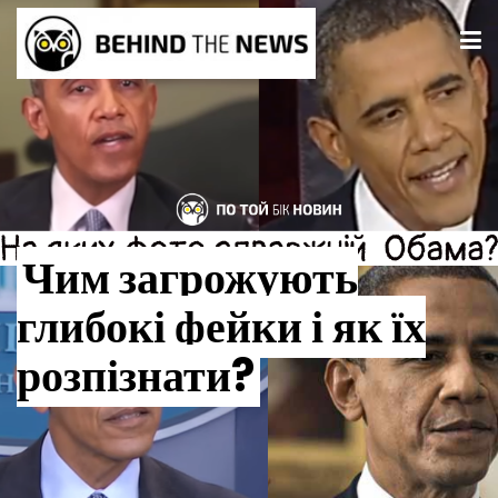
Чим загрожують
глибокі фейки і як їх
розпізнати?