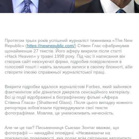
Протягом трьох років успішний журналіст тижневика «The New
Republic» (
https://newrepublic.com/
) Стівен Ґлас сфабрикував
щонайменше 27 текстів. Його аферу викрили після статті
«Hack Heaven» у травні 1998 року. Під час її написання він
створив сайт неіснуючої фірми, підробив повідомлення в
голосовій пошті і навіть залишив записи в своєму блокноті, аби
створити ілюзію справжньої журналістської праці.
Викрити підробки вдалося журналістові Forbes, який зайнявся
фактчекінгом аби дізнатися джерела сенсаційного матеріалу.
Всі ці події відображені в біографічному фільмі «Афера
Стівена Ґласа» (Shattered Glass). Після цього випадку кожного
репортера зобов’язали підтверджувати свої тексти
фотографіями. Мовляв, це унеможливить нечесність.
Але чи це так? Письменниця Сьюзан Зонтаг вважає, що
фотографії — ненадійні оповідачі. «Незважаючи на
презумпцію правдивості, яка додає всім світлинам авторитету,