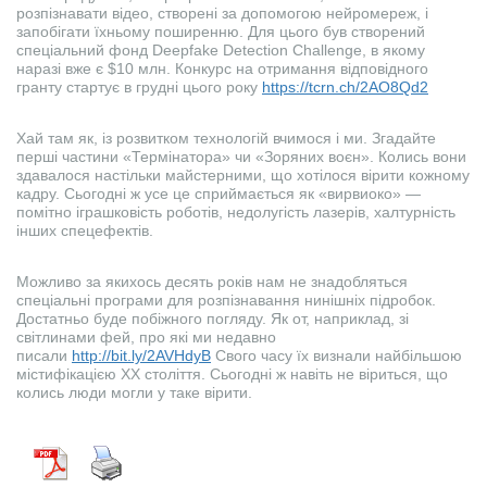
розпізнавати відео, створені за допомогою нейромереж, і
запобігати їхньому поширенню. Для цього був створений
спеціальний фонд Deepfake Detection Challenge, в якому
наразі вже є $10 млн. Конкурс на отримання відповідного
гранту стартує в грудні цього року
https://tcrn.ch/2AO8Qd2
Хай там як, із розвитком технологій вчимося і ми. Згадайте
перші частини «Термінатора» чи «Зоряних воєн». Колись вони
здавалося настільки майстерними, що хотілося вірити кожному
кадру. Сьогодні ж усе це сприймається як «вирвиоко» —
помітно іграшковість роботів, недолугість лазерів, халтурність
інших спецефектів.
Можливо за якихось десять років нам не знадобляться
спеціальні програми для розпізнавання нинішніх підробок.
Достатньо буде побіжного погляду. Як от, наприклад, зі
світлинами фей, про які ми недавно
писали
http://bit.ly/2AVHdyB
Свого часу їх визнали найбільшою
містифікацією XX століття. Сьогодні ж навіть не віриться, що
колись люди могли у таке вірити.