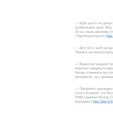
— Щоб цього не допуст
розблоковує акції, Ван
За це наша держава о
«Укроборонпром»
http
— Для того, щоб ця до
України на концентрац
— Водночас радник пр
компанії придбати укр
Китаю отримати доступ
запевнили, що прийма
— Пріоритет президент
хоче з’ясувати, хто йо
РНБО вивело Мотор Січ
президент
http://bit.l