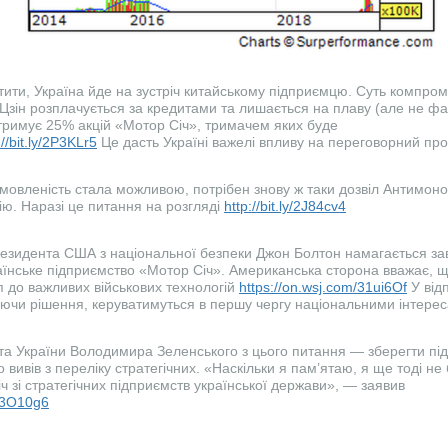
ити, Україна йде на зустріч китайському підприємцю. Суть компром
 Цзін розплачується за кредитами та лишається на плаву (але не фа
тримує 25% акцій «Мотор Січ», тримачем яких буде
://bit.ly/2P3KLr5
Це дасть Україні важелі впливу на переговорний про
мовленість стала можливою, потрібен знову ж таки дозвіл Антимоно
ію. Наразі це питання на розгляді
http://bit.ly/2J84cv4
езидента США з національної безпеки Джон Болтон намагається зав
аїнське підприємство «Мотор Січ». Американська сторона вважає, щ
 до важливих військових технологій
https://on.wsj.com/31ui6Of
У від
ючи рішення, керуватимуться в першу чергу національними інтере
а України Володимира Зеленського з цього питання — зберегти під
го вивів з переліку стратегічних. «Наскільки я пам’ятаю, я ще тоді н
 зі стратегічних підприємств української держави», — заявив
y/33O10g6