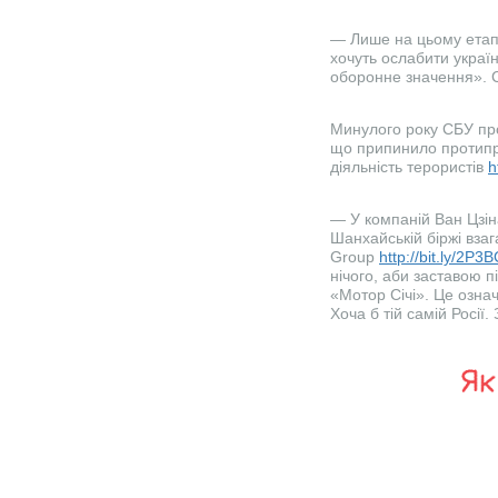
— Лише на цьому етапі
хочуть ослабити украї
оборонне значення». С
Минулого року СБУ пр
що припинило протипра
діяльність терористів
h
— У компаній Ван Цзіна
Шанхайській біржі взаг
Group
http://bit.ly/2P3
нічого, аби заставою п
«Мотор Січі». Це озна
Хоча б тій самій Росії