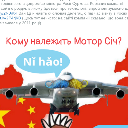
тодішнього віцепрем’єр-міністра Росії Суркова. Керівник компанії —
сайті є розділ, в якому йдеться про технології, вироблені зумисно 
.ly/2N0iKxI
Ван Цзін навіть очолював делегацію під час візиту в Росі
it.ly/2P4rjKB
(щось тут нечисто: на сайті компанії сказано, що вона с
’явилася у 2011 році).