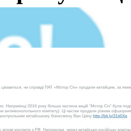
 цікавиться, чи справді ПАТ «Мотор Січ» продали китайцям, за яким
о. Наприкінці 2016 року більша частина акцій “Мотор Січ” була под
ки антимонопольного комітету). Ці частки продали різним офшорни
дконтрольним китайському бізнесмену Ван Цзіну
http://bit.ly/31ti0Xq
є ділові контакти з РФ. Наприклад, через китайсько-російську комп