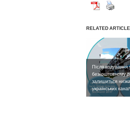
RELATED ARTICL
Після кодування 
безкоштовному д
залишиться низк
українських канал