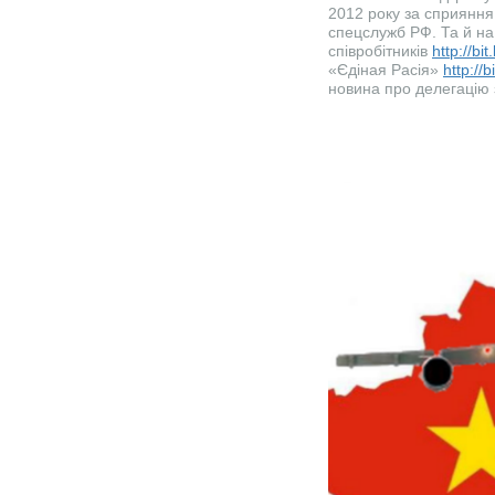
2012 року за сприяння 
спецслужб РФ. Та й на 
співробітників
http://bit
«Єдіная Расія»
http://b
новина про делегацію з