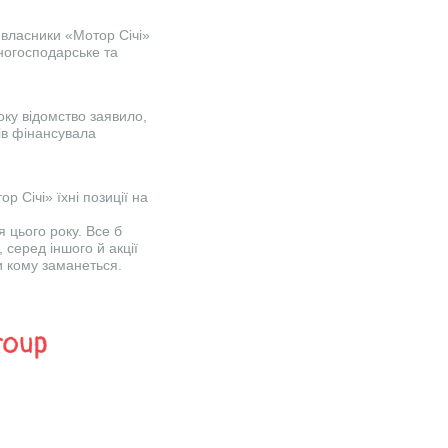
 власники «Мотор Січі»
ногосподарське та
оку відомство заявило,
ів фінансувала
р Січі» їхні позиції на
 цього року. Все б
 серед іншого й акції
и кому заманеться.