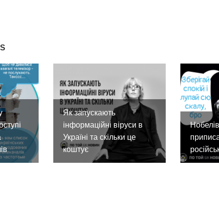
ES
у
Як запускають
оступі
інформаційні віруси в
Нобелів
а
Україні та скільки це
приписа
ів
коштує
російсь