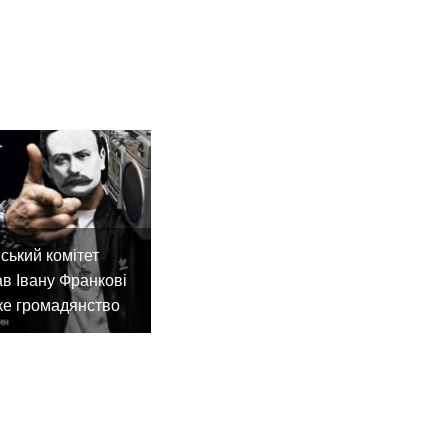
ський комітет
в Івану Франкові
ке громадянство