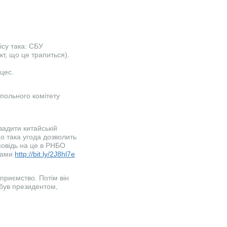
ісу така: СБУ
кт, що це трапиться).
цес.
польного комітету
адити китайській
о така угода дозволить
повідь на це в РНБО
сами
http://bit.ly/2J8hl7e
приємство. Потім він
е був президентом,