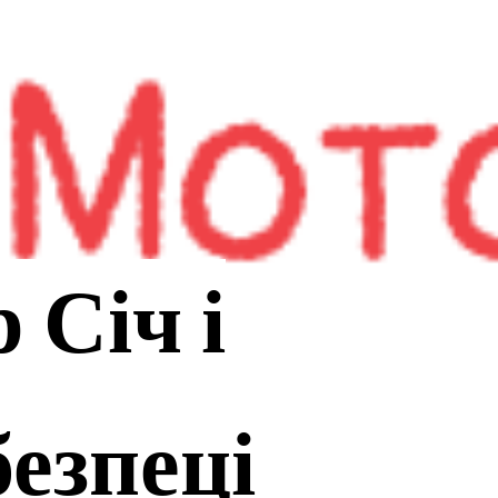
ріали
Проектні активності
Про нас
 Січ і
безпеці