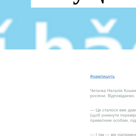
#нампишуть
Читачка Наталія Кошик
росіяни. Відповідаємо.
— Це сталося вже давн
(щоб уникнути перевір
приватним особам, пі
— І так — він підтриму