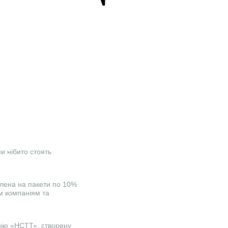
и нібито стоять
ілена на пакети по 10%
м компаніям та
анію «НСТТ», створену