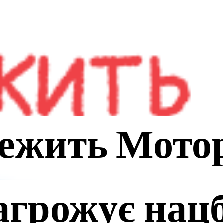
Головна
Цікаві мате
ежить Мотор
агрожує нац