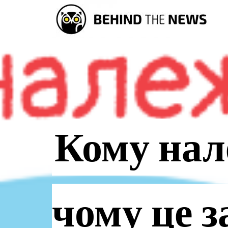
Кому нал
чому це з