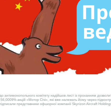
до антимонопольного комітету надійшов лист із проханням дозволи
56,0009% акцій «Мотор Січі», які вже належать йому через підконтр
підписали представники офшорної компанії Skyrizon Aircraft Holdings 