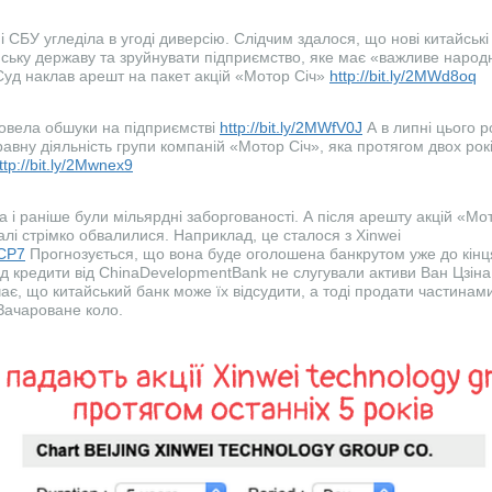
 СБУ угледіла в угоді диверсію. Слідчим здалося, що нові китайські
нську державу та зруйнувати підприємство, яке має «важливе народ
уд наклав арешт на пакет акцій «Мотор Січ»
http://bit.ly/2MWd8oq
овела обшуки на підприємстві
http://bit.ly/2MWfV0J
А в липні цього р
вну діяльність групи компаній «Мотор Січ», яка протягом двох рок
ttp://bit.ly/2Mwnex9
 і раніше були мільярдні заборгованості. А після арешту акцій «Мото
алі стрімко обвалилися. Наприклад, це сталося з Xinwei
BCP7
Прогнозується, що вона буде оголошена банкрутом уже до кінця
ід кредити від ChinaDevelopmentBank не слугували активи Ван Цзіна,
чає, що китайський банк може їх відсудити, а тоді продати частинам
. Зачароване коло.