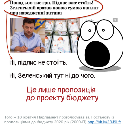
Того ж 18 жовтня Парламент проголосував за Постанову із
пропозиціями до бюджету 2020 рік (2000-П)
http://bit.ly/2BJ9Lft