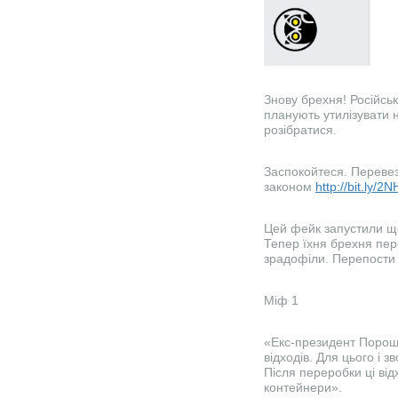
Знову брехня! Російськ
планують утилізувати 
розібратися.
Заспокойтеся. Переве
законом
http://bit.ly/2
Цей фейк запустили ще
Тепер їхня брехня пере
зрадофіли. Перепости
Міф 1
«Екс-президент Пороше
відходів. Для цього і 
Після переробки ці від
контейнери».