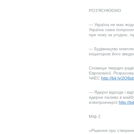
РОЗ’ЯСНЮЄМО
— Україна не має жодн
Україна сама попросила
при чому за угодою, 
— Будівництво комплек
ініціатором його зведе
Сховище твердих радіо
Єврокомісії. Розрахов
ЧАЕС
http://bit.ly/2Q8p
— Ядерні відходи і ві
ядерне паливо в майб
електроенергії
http://b
Міф 2
«Рішення про створенн