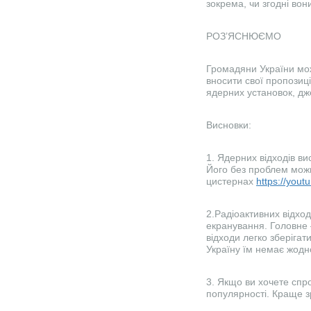
зокрема, чи згодні вони
РОЗ’ЯСНЮЄМО
Громадяни України можу
вносити свої пропозиц
ядерних установок, д
Висновки:
1. Ядерних відходів ви
Його без проблем можн
цистернах
https://you
2.Радіоактивних відход
екранування. Головне 
відходи легко зберігат
Україну їм немає жодн
3. Якщо ви хочете сп
популярності. Краще з