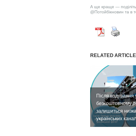
А ще краще — поділітьс
@Потойбікновин та в 
RELATED ARTICL
Після кодування 
безкоштовному д
залишиться низк
українських канал