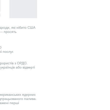
ідходи, які нібито США
 — просять
О
і послуг.
ерористів з ОРДО.
українців або відверті
американських ядерних
ідпрацьованого палива.
тажені перші