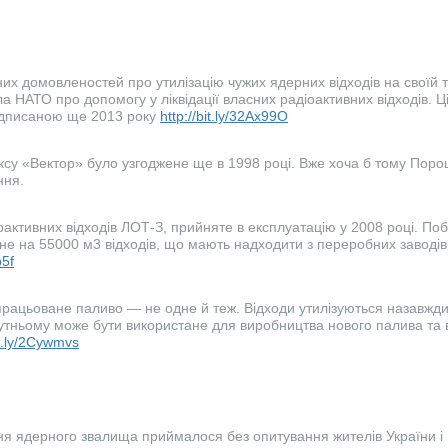
их домовленостей про утилізацію чужих ядерних відходів на своїй т
 НАТО про допомогу у ліквідації власних радіоактивних відходів. Ц
підписаною ще 2013 року
http://bit.ly/32Ax99O
су «Вектор» було узгоджене ще в 1998 році. Вже хоча б тому Порош
ння.
активних відходів ЛОТ-З, прийняте в експлуатацію у 2008 році. По
ане на 55000 м3 відходів, що мають надходити з переробних заводі
b5f
дпрацьоване паливо — не одне й теж. Відходи утилізуються назавжд
утньому може бути використане для виробництва нового палива та
it.ly/2Cywmvs
я ядерного звалища приймалося без опитування жителів України і К