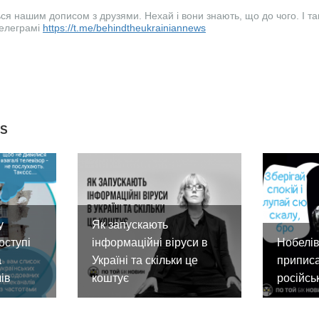
я нашим дописом з друзями. Нехай і вони знають, що до чого. І так 
телеграмі
https://t.me/behindtheukrainiannews
ES
у
Як запускають
оступі
інформаційні віруси в
Нобелів
а
Україні та скільки це
приписа
ів
коштує
російсь