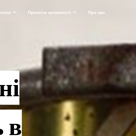
ріали
Проектні активності
Про нас
ні
 в