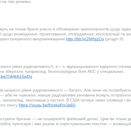
 на такі ризики».
ть не тільки брати участь в обговоренні законопроєктів щодо ядерн
ії щодо розміщення, проектування, спорудження, експлуатації та зня
жерел іонізуючого випромінювання
http://bit.ly/2NHszCg
(розділ II).
сокого рівня радіоактивності, в т. ч. відпрацьованого ядерного палива
а зберігати, наприклад, безпосередньо біля АЕС у спеціальних
tu.be/Ydj4k615wDg
ів низького рівня радіоактивності — багато. Але вони не потребують
— аби не намокли, інакше радіоактивні речовини можуть потрапити в
и, наприклад, закопавши у пустелі. В США чотири таких сховища і ве
ого сенсу
https://youtu.be/KnxksKmJa6U
ростувати брехню — не поширюйте фейковий допис. Цим ви тільки д
робіть прінтскрін і вже разом зі спростувальним текстом — розміщу