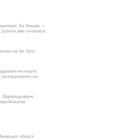
ериторії. Ба більше —
і роботи вже почалися,
енко не міг бути
будоване на кошти
в, розташованих на
и. Відпрацьоване
 виробництва
иївської області