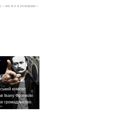
– ми ж є в інтаграмі –
ський комітет
в Івану Франкові
ке громадянство