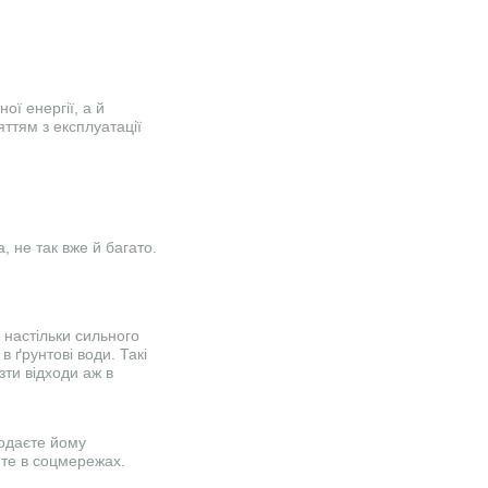
ої енергії, а й
ттям з експлуатації
, не так вже й багато.
 настільки сильного
 ґрунтові води. Такі
зти відходи аж в
одаєте йому
йте в соцмережах.