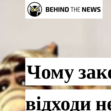
Чому зак
відходи н