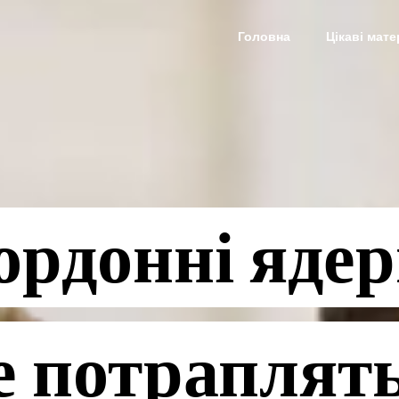
Головна
Цікаві мате
ордонні ядер
е потраплять