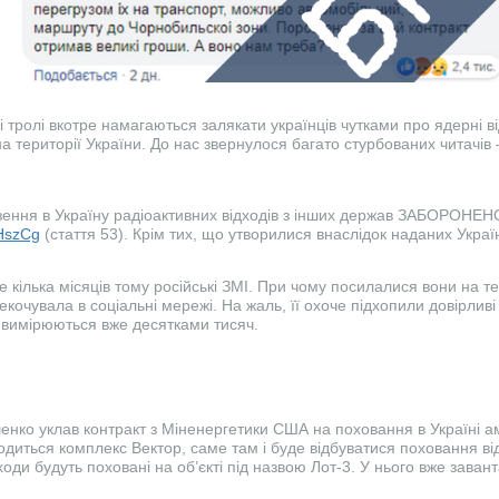
і тролі вкотре намагаються залякати українців чутками про ядерні в
на території України. До нас звернулося багато стурбованих читачів
зення в Україну радіоактивних відходів з інших держав ЗАБОРОНЕН
NHszCg
(стаття 53). Крім тих, що утворилися внаслідок наданих Україн
 кілька місяців тому російські ЗМІ. При чому посилалися вони на т
кочувала в соціальні мережі. На жаль, її охоче підхопили довірливі 
 вимірюються вже десятками тисяч.
нко уклав контракт з Міненергетики США на поховання в Україні 
зводиться комплекс Вектор, саме там і буде відбуватися поховання в
ходи будуть поховані на об’єкті під назвою Лот-3. У нього вже заван