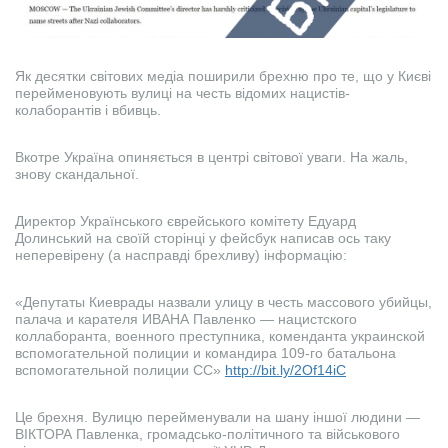
Як десятки світових медіа поширили брехню про те, що у Києві
перейменовують вулиці на честь відомих нацистів-
колаборантів і вбивць.
Вкотре Україна опиняється в центрі світової уваги. На жаль,
знову скандальної.
Директор Українського єврейського комітету Едуард
Долинський на своїй сторінці у фейсбук написав ось таку
неперевірену (а насправді брехливу) інформацію:
«Депутаты Киеврады назвали улицу в честь массового убийцы,
палача и карателя ИВАНА Павленко — нацистского
коллаборанта, военного преступника, коменданта украинской
вспомогательной полиции и командира 109-го батальона
вспомогательной полиции СС»
http://bit.ly/2Of14iC
Це брехня. Вулицю перейменували на шану іншої людини —
ВІКТОРА Павленка, громадсько-політичного та військового