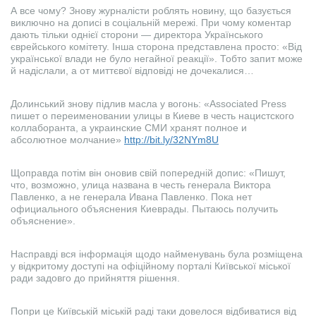
А все чому? Знову журналісти роблять новину, що базується
виключно на дописі в соціальній мережі. При чому коментар
дають тільки однієї сторони — директора Українського
єврейського комітету. Інша сторона представлена просто: «Від
української влади не було негайної реакції». Тобто запит може
й надіслали, а от миттєвої відповіді не дочекалися…
Долинський знову підлив масла у вогонь: «Associated Press
пишет о переименовании улицы в Киеве в честь нацистского
коллаборанта, а украинские СМИ хранят полное и
абсолютное молчание»
http://bit.ly/32NYm8U
Щоправда потім він оновив свій попередній допис: «Пишут,
что, возможно, улица названа в честь генерала Виктора
Павленко, а не генерала Ивана Павленко. Пока нет
официального объяснения Киеврады. Пытаюсь получить
объяснение».
Насправді вся інформація щодо найменувань була розміщена
у відкритому доступі на офіційному порталі Київської міської
ради задовго до прийняття рішення.
Попри це Київській міській раді таки довелося відбиватися від