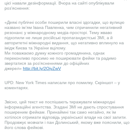
цієї навали дезінформації. Вчора на сайті опублікували
роз’яснення:
«Деякі публічні особи поширили власні здогадки, що вулицю
названо ім’ям Івана Павленка, чим спричинили негативний
резонанс у міжнародному медіа-просторі. Тему жваво
підхопили не лише російські пропагандистські ЗМІ, а й
авторитетні міжнародні видання, що негативно вплинуло на
імідж Києва та України вцілому.
Ми поважаємо думку кожного громадянина, однак
переконливо просимо не поширювати фейки та радимо
звертатися за роз’ясненнями до офіційних
джерел»
http://bit.ly/2QjvZwV
UPD: New York Times написали про помилку. Скріншот – у
коментарях.
Звісно, цей текст не поспішають тиражувати міжнародні
інформаційні агентства. Згадані ЗМІ не дають спростування
поширеним фейкам. Принаймні так само негайно, як їм
хотілося отримати відповідь української влади на свої запити.
Продовжує мовчати і пан Долинський, якому вже пояснили, що
його слова фейкові.