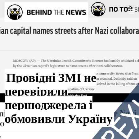
Провідні ЗМІ не
перевірили
першоджерела і
обмовивли Україну