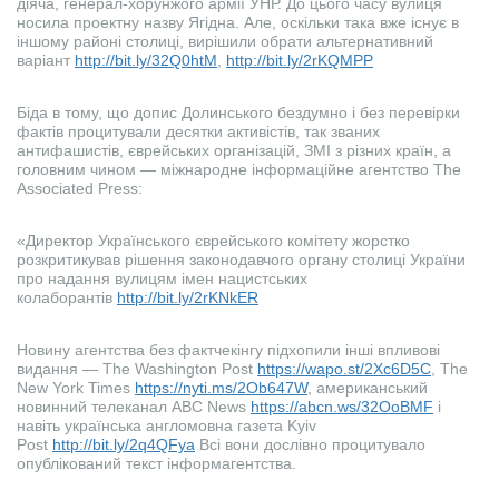
діяча, генерал-хорунжого армії УНР. До цього часу вулиця
носила проектну назву Ягідна. Але, оскільки така вже існує в
іншому районі столиці, вирішили обрати альтернативний
варіант
http://bit.ly/32Q0htM
,
http://bit.ly/2rKQMPP
Біда в тому, що допис Долинського бездумно і без перевірки
фактів процитували десятки активістів, так званих
антифашистів, єврейських організацій, ЗМІ з різних країн, а
головним чином — міжнародне інформаційне агентство The
Associated Press:
«Директор Українського єврейського комітету жорстко
розкритикував рішення законодавчого органу столиці України
про надання вулицям імен нацистських
колаборантів
http://bit.ly/2rKNkER
Новину агентства без фактчекінгу підхопили інші впливові
видання — The Washington Post
https://wapo.st/2Xc6D5C
, The
New York Times
https://nyti.ms/2Ob647W
, американський
новинний телеканал ABC News
https://abcn.ws/32OoBMF
і
навіть українська англомовна газета Kyiv
Post
http://bit.ly/2q4QFya
Всі вони дослівно процитувало
опублікований текст інформагентства.