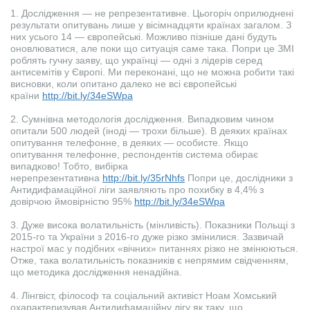
1. Дослідження — не репрезентативне. Цьогоріч оприлюднені
результати опитувань лише у вісімнадцяти країнах загалом. З
них усього 14 — європейські. Можливо пізніше дані будуть
оновлюватися, але поки що ситуація саме така. Попри це ЗМІ
роблять гучну заяву, що українці — одні з лідерів серед
антисемітів у Європі. Ми переконані, що не можна робити такі
висновки, коли опитано далеко не всі європейські
країни
http://bit.ly/34eSWpa
2. Сумнівна методологія дослідження. Випадковим чином
опитали 500 людей (іноді — трохи більше). В деяких країнах
опитування телефонне, в деяких — особисте. Якщо
опитування телефонне, респондентів система обирає
випадково! Тобто, вибірка
нерепрезентативна
http://bit.ly/35rNhfs
Попри це, дослідники з
Антидифамаційної ліги заявляють про похибку в 4,4% з
довірчою ймовірністю 95%
http://bit.ly/34eSWpa
3. Дуже висока волатильність (мінливість). Показники Польщі з
2015-го та України з 2016-го дуже різко змінилися. Зазвичай
настрої мас у подібних «вічних» питаннях різко не змінюються.
Отже, така волатильність показників є непрямим свідченням,
що методика дослідження ненадійна.
4. Лінгвіст, філософ та соціальний активіст Ноам Хомський
охарактеризував Антидифамаційну лігу як таку, що