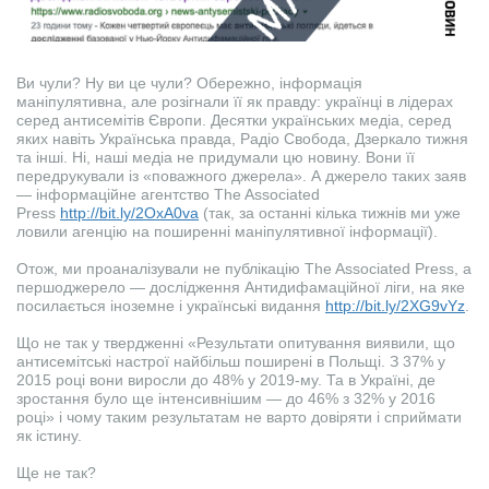
Ви чули? Ну ви це чули? Обережно, інформація
маніпулятивна, але розігнали її як правду: українці в лідерах
серед антисемітів Європи. Десятки українських медіа, серед
яких навіть Українська правда, Радіо Свобода, Дзеркало тижня
та інші. Ні, наші медіа не придумали цю новину. Вони її
передрукували із «поважного джерела». А джерело таких заяв
— інформаційне агентство The Associated
Press
http://bit.ly/2OxA0va
(так, за останні кілька тижнів ми уже
ловили агенцію на поширенні маніпулятивної інформації).
Отож, ми проаналізували не публікацію The Associated Press, а
першоджерело — дослідження Антидифамаційної ліги, на яке
посилається іноземне і українські видання
http://bit.ly/2XG9vYz
.
Що не так у твердженні «Результати опитування виявили, що
антисемітські настрої найбільш поширені в Польщі. З 37% у
2015 році вони виросли до 48% у 2019-му. Та в Україні, де
зростання було ще інтенсивнішим — до 46% з 32% у 2016
році» і чому таким результатам не варто довіряти і сприймати
як істину.
Ще не так?