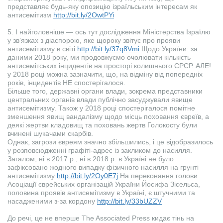
представляє будь-яку опозицію ізраїльським інтересам як
антисемітизм
http://bit.ly/2OwtPYi
5. І найголовніше — ось тут дослідження Міністерства Ізраїлю
у зв’язках з діаспорою, яке щороку звітує про прояви
антисемітизму в світі
http://bit.ly/37q8Vmi
Щодо України: за
даними 2018 року, ми продовжуємо очолювати кількість
антисемітських інцидентів на просторі колишнього СРСР. АЛЕ!
у 2018 році можна зазначити, що, на відміну від попередніх
років, інцидентів НЕ спостерігалося.
Більше того, державні органи влади, зокрема представники
центральних органів влади публічно засуджували явище
антисемітизму. Також у 2018 році спостерігалося помітне
зменшення явищ вандалізму щодо місць поховання євреїв, а
деякі жертви кладовищ та поховань жертв Голокосту були
вчинені шукачами скарбів.
Однак, загрози євреям значно збільшились, і це відобразилось
у розповсюдженні графіті-адрес із закликом до насилля.
Загалом, ні в 2017 р., ні в 2018 р. в Україні не було
зафіксовано жодного випадку фізичного насилля на грунті
антисемітизму
http://bit.ly/2Oy0E7j
На переконання голови
Асоціації єврейських організацій України Йосифа Зісельса,
половина проявів антисемітизму в Україні, є штучними та
насадженими з-за кордону
http://bit.ly/33bUZZV
До речі, це не вперше The Associated Press кидає тінь на