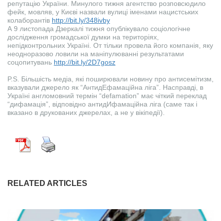
репутацію України. Минулого тижня агентство розповсюдило
фейк, мовляв, у Києві назвали вулиці іменами нацистських
колаборантів
http://bit.ly/348ivby
А 9 листопада Дзеркалі тижня опублікувало соціологічне
дослідження громадської думки на територіях,
непідконтрольних Україні. От тільки провела його компанія, яку
неодноразово ловили на маніпулюванні результатами
соцопитувань
http://bit.ly/2D7gosz
P.S. Більшість медіа, які поширювали новину про антисемітизм,
вказували джерело як “АнтидЕфамаційна ліга”. Насправді, в
Україні англомовний термін “defamation” має чіткий переклад
“дифамація”, відповідно антидИфамаційна ліга (саме так і
вказано в друкованих джерелах, а не у вікіпедії).
RELATED ARTICLES