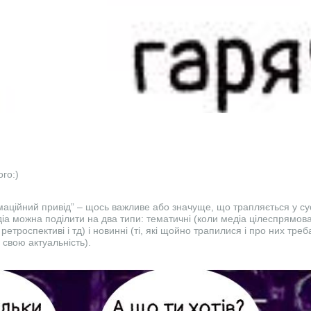
го:)
маційний привід” – щось важливе або значуще, що трапляється у сус
іа можна поділити на два типи: тематичні (коли медіа цілеспрямова
в ретроспективі і тд) і новинні (ті, які щойно трапилися і про них тре
 свою актуальність).