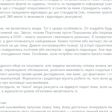
жування фактів та суджень, точність та правдивість інформації (нас
е ще є стандарт оперативності, в гонитві за яким страждають навіть 
аються працювати відповідно до цих стандартів (так, помилки трапля
б ЗМІ вміли їх визнавати і відповідно реагувати).
, які висвітлюють медіа. Тут є цікава особливість. От згадайте буд
у певний час. Звісно, позови Портнова проти Порошенка або Ініціюв
акону в ООН – мають значення і викликають резонанс. Є конкретн
и, а далі починається найцікаваше. Кожен політик або експерт, які 
ся на цю тему. Давати контраверсійні позиції. Ці історії підхоплю
 повідомлень політиків або експертів – відверто піарницькі. Але жу
е походження теми. Особливо, коли потрібно поставити багато новин
їденого яйця не коштувати, але завдяки вагомому спікеру можна зап
, спровокувати обговорення, розігнати важливість через соціальні 
ент-аналізу провів цікаве дослідження, яке каже, що фактчекінг і 
маніпуляцій. Журналісти і редактори мусять робити те, чого вони 
 про мотивації ньюзмейкерів.
ослідила, як “якісні” медіа реагують на відверто піарні теми, коли
, а журналісти цілком об’єктивно висвітлюють їх.
такі:
мий ньюзмейкер запускає певну тему, йому достатньо генерувати я
провокувати своїх опонентів на відповіді – і порядок денний медіа, н