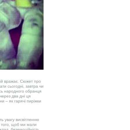
кий вражає. Сюжет про
ати сьогодні, завтра чи
гось народного обранця
через два дні ця
и – як гарячі пиріжки
ь увагу висвітленню
я того, щоб ми мали
клад, беземоційність,