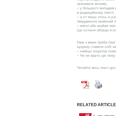
зазнавати впливу;
– у більшості випадків
в редакційному тексті;
– а от якщо хтось із у
твердження зазвичай 
– якісні або майже як
(це останні абзаци в но
Нам з вами треба пам’
щоразу ставити собі з
– навіщо ініціатор но
– Чи не варто цю тему
Читайте весь текст до
RELATED ARTICL