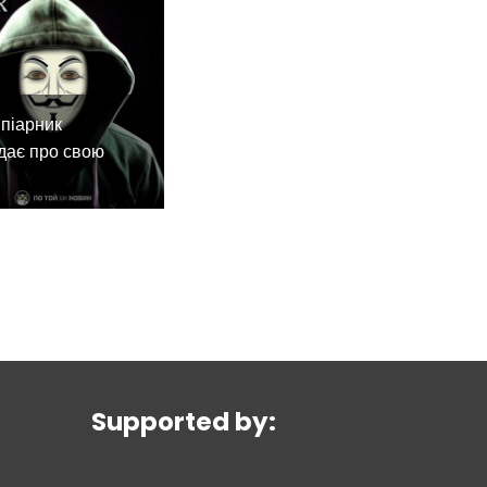
піарник
дає про свою
Supported by: