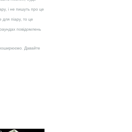
ару, і не пишуть про це
 для піару, то це
кграундах повідомлень
у поширюємо. Давайте