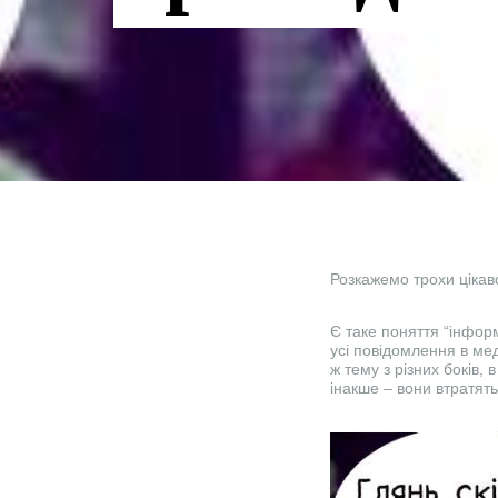
Розкажемо трохи цікаво
Є таке поняття “інфор
усі повідомлення в мед
ж тему з різних боків, 
інакше – вони втратять