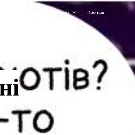
ріали
Проектні активності
Про нас
ні