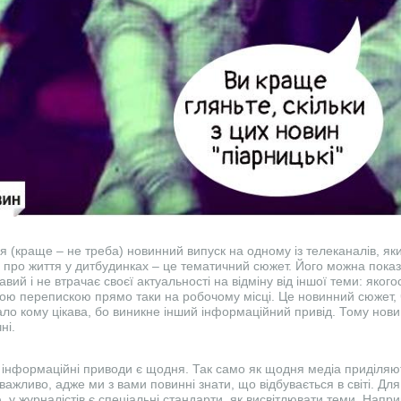
я (краще – не треба) новинний випуск на одному із телеканалів, я
 і про життя у дитбудинках – це тематичний сюжет. Його можна показ
кавий і не втрачає своєї актуальності на відміну від іншої теми: яко
ою перепискою прямо таки на робочому місці. Це новинний сюжет, 
ло кому цікава, бо виникне інший інформаційний привід. Тому новин
ні.
інформаційні приводи є щодня. Так само як щодня медіа приділяют
 важливо, адже ми з вами повинні знати, що відбувається в світі. Дл
 у журналістів є спеціальні стандарти, як висвітлювати теми. Напри