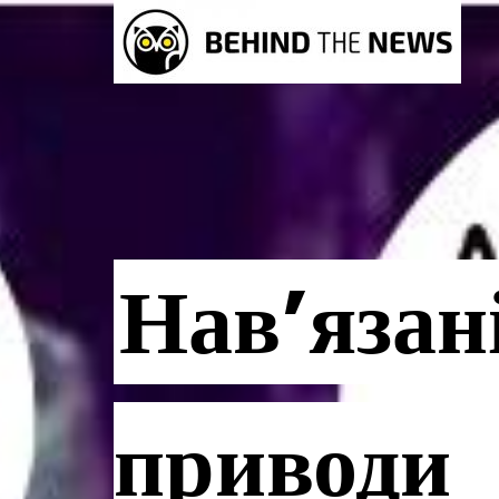
Нав’язан
приводи