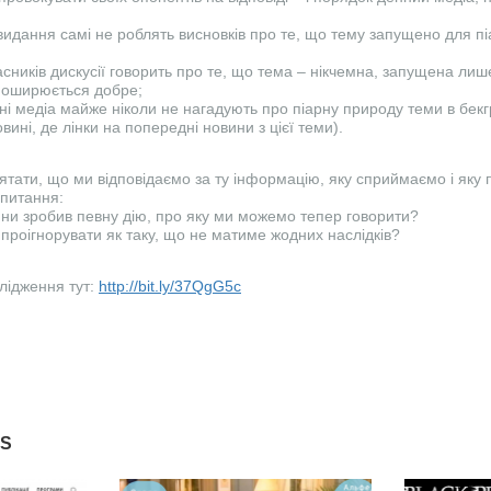
 видання самі не роблять висновків про те, що тему запущено для пі
часників дискусії говорить про те, що тема – нікчемна, запущена лише
поширюється добре;
існі медіа майже ніколи не нагадують про піарну природу теми в бе
вині, де лінки на попередні новини з цієї теми).
ятати, що ми відповідаємо за ту інформацію, яку сприймаємо і як
апитання:
вини зробив певну дію, про яку ми можемо тепер говорити?
 проігнорувати як таку, що не матиме жодних наслідків?
слідження тут:
http://bit.ly/37QgG5c
ES