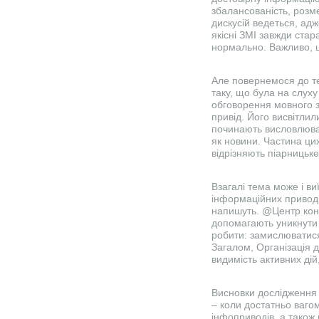
збалансованість, розме
дискусій ведеться, адж
якісні ЗМІ завжди стар
нормально. Важливо, що
Але повернемося до тем
таку, що була на слух
обговорення мовного з
привід. Його висвітлил
починають висловлювати
як новини. Частина цих
відрізняють піарницьк
Взагалі тема може і ви
інформаційних приводів
напишуть. @Центр конт
допомагають уникнути 
робити: замислюватися
Загалом, Організація д
видимість активних дій
Висновки дослідження 
– коли достатньо ваго
інфоприводів, а також 