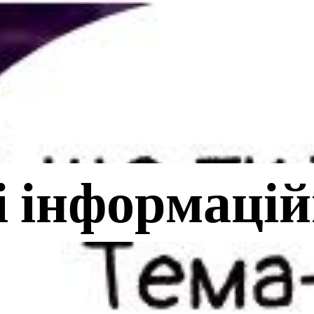
Головна
Цікаві мате
і інформацій