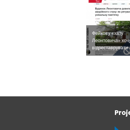
Фейкову «хату
Леонтовича» хоч
відреставрувати
Proj