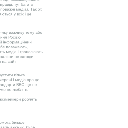
правді, тут багато
поважні медіа). Так от,
ються у всіх і це
ь-яку важливу тему або
ання Росією
ий інформаційний
себе поважають,
ють медіа і транслюють
рналісти не завжди
 на сайт.
устити кілька
мережі і медіа про це
стандарти BBC ще не
дуже не люблять
 ньюзмейкери роблять
комога більше
авіть якісних, буде