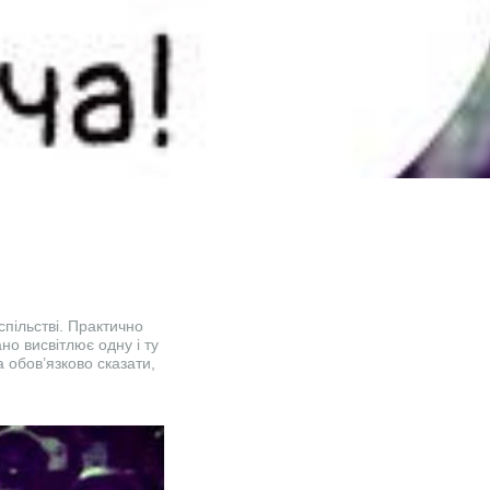
пільстві. Практично
но висвітлює одну і ту
ба обов’язково сказати,