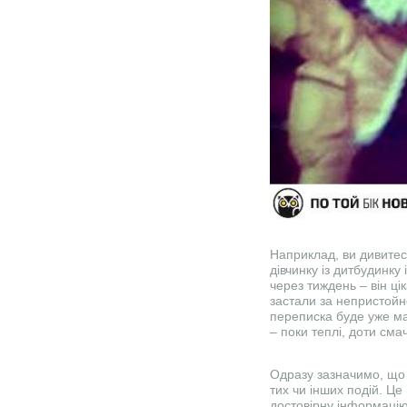
Наприклад, ви дивитес
дівчинку із дитбудинку
через тиждень – він ці
застали за непристойн
переписка буде уже ма
– поки теплі, доти смач
Одразу зазначимо, що 
тих чи інших подій. Це
достовірну інформацію,