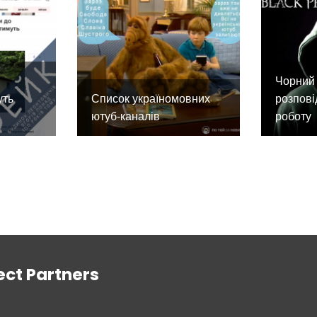
Чорний 
уть
Список україномовних
розпові
ютуб-каналів
роботу
ect Partners