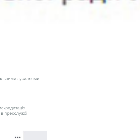
пільними зусиллями!
искредитація
 в пресслужбі