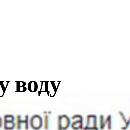
ріали
Проектні активності
Про нас
у воду