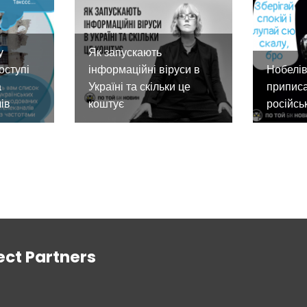
у
Як запускають
оступі
інформаційні віруси в
Нобелів
а
Україні та скільки це
приписа
ів
коштує
російсь
ect Partners