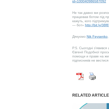
id=100040986587092
Не так давно ми розпо
працював ботом під при
кажуть, кого підтримув
— бот»
http://bit.ly/38
Дякуємо
Nik Feysenko
P.S. Сьогодні з’явився
Євгенії Подобної про
помощи и праве на жиз
підписників не вестис
RELATED ARTICL