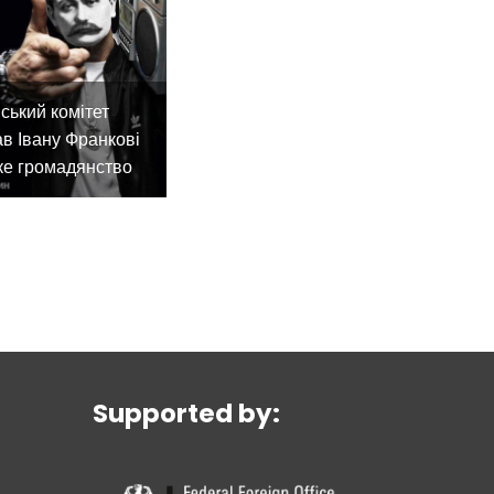
ський комітет
в Івану Франкові
ке громадянство
Supported by: