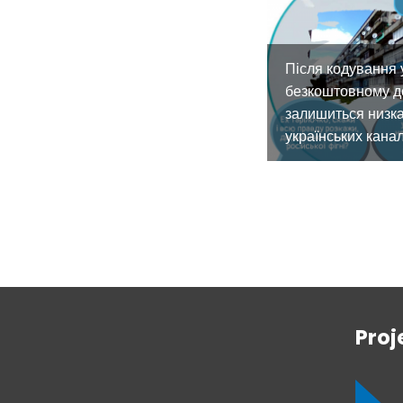
Після кодування 
безкоштовному д
залишиться низк
українських канал
Proj