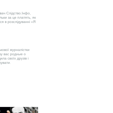
вач Слідство.Інфо,
ьки за це платять, як
ся в розслідуванні «Я
ькової журналістки
шу вас родные о
ла своїх друзів і
кувати.