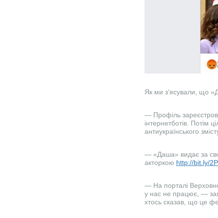
Як ми з’ясували, що 
— Профіль зареєстрова
інтернетботів. Потім ц
антиукраїнського зміст
— «Даша» видає за сво
акторкою
http://bit.ly/
— На порталі Верховно
у нас не працює, — за
хтось сказав, що це фе