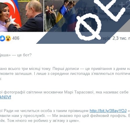
«Даша» — це бот?
но всього три місяці тому. Перші дописи — це привітання з днем 
ілковите затишшя. І лише з середини листопада з’являються політич
у.
ї фотографії світлини москвички Марі Тарасової, яка називає себе
2PkN0Vf
ї Ради не числиться особа з таким прізвищем
http://bit.ly/38ayYOJ
«
явили нам у пресслужбі. — Ми знаємо про цей фейковий профіль. 
йк. Тож нічого не робимо у зв’язку з цим».