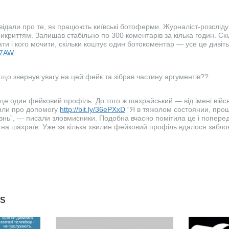
відали про те, як працюють київські ботоферми. Журналіст-розсліду
криттям. Залишав стабільно по 300 коментарів за кілька годин. Скіл
ати і кого мочити, скільки коштує один ботокоментар — усе це дивіть
f87AW
, що звернув увагу на цей фейк та зібрав частину аргументів??
 ще один фейковий профіль. До того ж шахрайський — від імені війс
сили про допомогу
http://bit.ly/36ePXxD
“Я в тяжолом состоянии, про
нь”, — писали зловмисники. Подобна вчасно помітила це і попереди
я на шахраїв. Уже за кілька хвилин фейковий профіль вдалося забло
ES