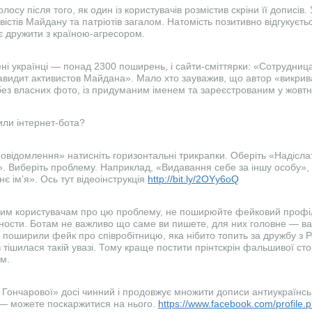
олосу після того, як один із користувачів розмістив скріни її дописів
ивістів Майдану та патріотів загалом. Натомість позитивно відгукуєть
є дружити з країною-агресором.
ні українці — понад 2300 поширень, і сайти-сміттярки: «Сотрудни
авидит активистов Майдана». Мало хто зауважив, що автор «викри
без власних фото, із придуманим іменем та зареєстрованим у жовтн
ли інтернет-бота?
овідомлення» натисніть горизонтальні трикрапки. Оберіть «Надісла
». Виберіть проблему. Наприклад, «Видавання себе за іншу особу»
 ім’я». Ось тут відеоінструкція
http://bit.ly/2OYy6oQ
им користувачам про цю проблему, не поширюйте фейковий профіл
ости. Ботам не важливо що саме ви пишете, для них головне — ваш
 поширили фейк про співробітницю, яка нібито топить за дружбу з 
в тішилася такій увазі. Тому краще постити прінтскрін фальшивої сто
м.
Гончарової» досі чинний і продовжує множити дописи антиукраїнськ
 — можете поскаржитися на нього.
https://www.facebook.com/profile.