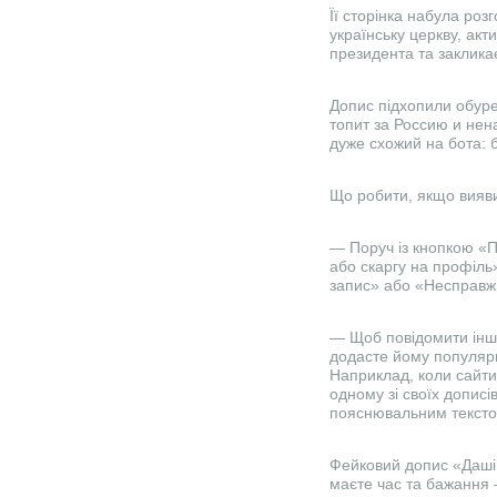
Її сторінка набула розг
українську церкву, акт
президента та заклика
Допис підхопили обуре
топит за Россию и нен
дуже схожий на бота: 
Що робити, якщо вияви
— Поруч із кнопкою «П
або скаргу на профіль
запис» або «Несправжнє
— Щоб повідомити інш
додасте йому популярн
Наприклад, коли сайти
одному зі своїх дописі
пояснювальним тексто
Фейковий допис «Даші 
маєте час та бажання