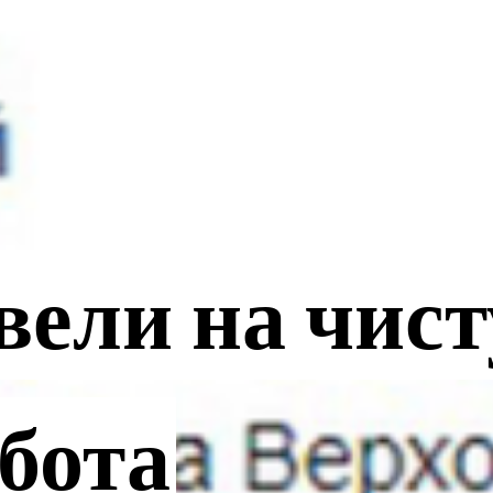
Головна
Цікаві мате
вели на чист
бота