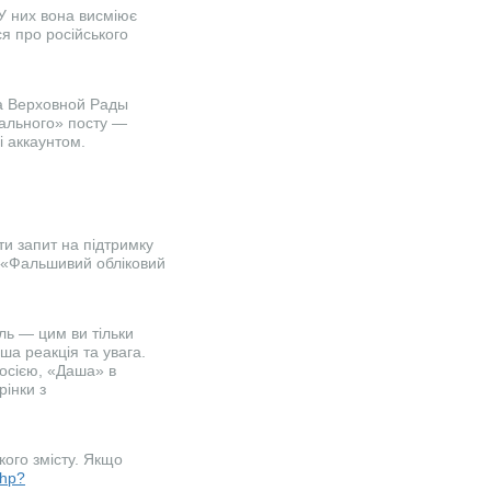
. У них вона висміює
ся про російського
ца Верховной Рады
вального» посту —
і аккаунтом.
ти запит на підтримку
, «Фальшивий обліковий
ь — цим ви тільки
а реакція та увага.
Росією, «Даша» в
рінки з
ого змісту. Якщо
php?