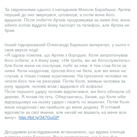
За свідченнями одного з нападників Миколи Барабаша, Артем
перший до них звернувся, штовхнув, а потім вони його
вдарили. Після побиття Артем продовжував за ними йти, вони
нібито хотіли віддати йому паспорт та телефон, але Артем не
брав.
Інший підозрюваний Олександр Баришок заперечує, у нього є
своя версія події:
«Я одразу помітив, що Артем з бородою. Коля запропонував
його побити, а я йому кажу: «Не треба, він же богослужитель».
Але Коля мене не послухав, побіг за ним, я теж став бігти за
ними. Коли наздогнав, просив його не бити, але він мене не
слухав, а тільки ставав агресивним. На прохання чоловіка не
чіпати його теж не реагував. Потім Коля, взявши чоловіка за
руку, вдарив, чоловік впав і вдарився об асфальт.
Після першого удару чоловік відключився, ми його обперли об
дерево. Я почав іти геть. Обертаючись, бачив, що Коля ніби
відпрацьовує на ньому удари і лазить по кишенях. Потім Коля
мене наздогнав і ми прийшли до мене додому. Я готовий
відповісти за свої вчинки, але нехай не вішають на мене всю
вину».
http://bit.ly/347GuGP
Досудовим розслідуванням встановлено, що вдома хлопців