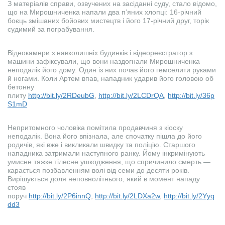
З матеріалів справи, озвучених на засіданні суду, стало відомо,
що на Мирошниченка напали два п’яних хлопці: 16-річний
боєць змішаних бойових мистецтв і його 17-річний друг, торік
судимий за пограбування.
Відеокамери з навколишніх будинків і відеореєстратор з
машини зафіксували, що вони наздогнали Мирошниченка
неподалік його дому. Один із них почав його гемселити руками
й ногами. Коли Артем впав, нападник ударив його головою об
бетонну
плиту
http://bit.ly/2RDeubG
,
http://bit.ly/2LCDrQA
,
http://bit.ly/36p
S1mD
Непритомного чоловіка помітила продавчиня з кіоску
неподалік. Вона його впізнала, але спочатку пішла до його
родичів, які вже і викликали швидку та поліцію. Старшого
нападника затримали наступного ранку. Йому інкримінують
умисне тяжке тілесне ушкодження, що спричинило смерть —
карається позбавленням волі від семи до десяти років.
Вирішується доля неповнолітнього, який в момент нападу
стояв
поруч
http://bit.ly/2P6innQ
,
http://bit.ly/2LDXa2w
,
http://bit.ly/2Yyq
dd3