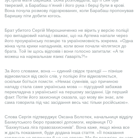
зустріла мати Баришка. Вона розповідала, що її син був
тверезий, а Барабаш п’яний і його рука і берці були в крові.
Вона почула розмову підозрюваних, коли Барабаш пропонував
Баришку піти добити когось.
Брат убитого Сергій Мирошниченко не вірить у версію поліції
про випадковий напад і вважає, що на Артема напали через
його проукраїнську позицію та україномовність зокрема. «Одна
жінка чула крики нападників, коли вони почали чіплятися до
брата. Той їм щось відповів і вони голосно запитали: «А ти
можеш на нармальнам язикє ґаваріть?!»
За його словами, вона — єдиний свідок трагедії — пізніше
відмовилася від своїх слів, у поліцію йти відмовляється,
оскільки боїться помсти. «Немає сумнівів, що причиною
нападу стала саме українська мова — підсудний забажав
перекладача з української на першому засіданні. Це перший
факт. Потім його захисниця сказала, що мову він знає, але
сама говорила під час засідання весь час тільки російською».
Слова Сергія підтверджує Оксана Болотюк, начальниця відділу
Бахмутського бюро правової допомоги, керівниця ГО
“Бахмутська ліга правозахисників”. Вона каже, якщо жінка все
ж дасть показання, буде додана інша стаття. «Її показання
кардинально вплинули б на цю справу. Ми би розуміли, як нам