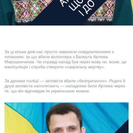
За ці кілька днів нас просто завалили повідомленнями з
питанням: за що вбили волонтера з Бахмута Артема
Мирошниченка. Чи справді напад був через мову чи, може, це
маніпуляція і спроба створити «сакральну жертву».
За даними поліції — активіста вбили «безпричинно». Родичі й
друзі активіста наполягають — нападники били Артема через
те, що він відповідав їм українською мовою.