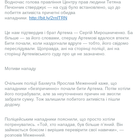
Водночас голова правління Центру прав людини Тетяна
Печончик стверджує — на суді було встановлено, що до
побиття активіста причетні обидва
нападники.
http://bit.ly/2rnlTRN
Це нам підтвердив і брат Артема — Сергій Мирошниченко. Ба
більше — за його словами, спершу Артемові вдалося втекти.
Бити почали, коли наздогнали вдруге — тобто, його свідомо
переслідували. Щоправда, ані на сторінці поліції, ані на
сторінці Артемівського суду про це не зазначено.
Мотиви нападу
Очільник поліції Бахмута Ярослав Меженний каже, що
нападники «безпричинно» почали бити Артема. Потім хотіли
його пограбувати, але за неуточнених причин не змогли
забрати сумку. Тож залишили побитого активіста і пішли
додому.
Поліцейським нападники пояснили, що просто хотіли
потренуватись. «Той, хто нападав, був більше п’яний. Він
займається боксом і вирішив перевірити свої навички», —
розповів Меженний.