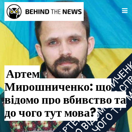
Артем
Мирошниченко: що
відомо про вбивство та
до чого тут мова?