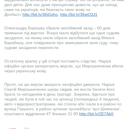
далі діяти. Для нас дуже принципово довести, що це напад
саме на українців, які бережуть свою мову на
Донбасі»
http://bit.ly/36jGgho
,
http://bit.ly/36wO3J1
Олександру Баришку обрали запобіжний захід – 60 днів
тримання під вартою. Вчора мало відбутися ще одне судове
засідання, на якому мали обрати запобіжний захід Миколі
Барабашу, але повідомили про замінування зали суду, тому
судове засідання перенесли.
Остаточну крапку у цій історії поставить слідство. Наразі
офіційні органи заперечують версію, що Мирошниченка вбили
через українську мову.
Проте, на цю версію вказують неофіційні джерела. Наразі
Сергій Мирошниченко шукає свідків, які могли бачити його
брата та нападників в день трагедії. Зокрема, йдеться про
людей, які були в той час на зупинці (попередньо 4 людини),
авто з відеореєстраторами, які стояли або їхали в в районі по
вулиці Горького, в районі зупинки тролейбуса “вул.Шевченка”,
поштового відділення #7 близько 21:00
http://bit.ly/2E7AbII