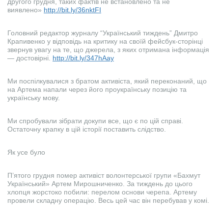
другого грудня, таких фактів не встановлено та не
виявлено»
http://bit.ly/36nktFI
Головний редактор журналу “Український тиждень” Дмитро
Крапивенко у відповідь на критику на своїй фейсбук-сторінці
звернув увагу на те, що джерела, з яких отримана інформація
— достовірні.
http://bit.ly/347hAay
Ми поспілкувалися з братом активіста, який переконаний, що
на Артема напали через його проукраїнську позицію та
українську мову.
Ми спробували зібрати докупи все, що є по цій справі.
Остаточну крапку в цій історії поставить слідство.
Як усе було
П’ятого грудня помер активіст волонтерської групи «Бахмут
Український» Артем Мирошниченко. За тиждень до цього
хлопця жорстоко побили: перелом основи черепа. Артему
провели складну операцію. Весь цей час він перебував у комі.