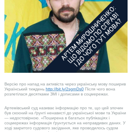
Версію про напад на активіста через українську мову поширив
Український тиждень
http://bit.ly/2sgmDs0
Після чого вона
розлетілася десятками ЗМІ і дописами в соцмережах.
Артемівський суд називає інформацію про те, що цей злочин
був скоєний на ґрунті ненависті до української мови та України
— недостовірною. «Поширена в багатьох публікаціях і
соцмережах інформація ґрунтується на неправдивих даних. У
ході закритого судового засідання, яке проводилось судом