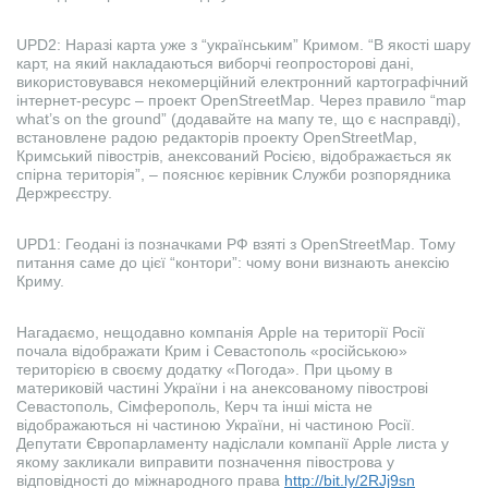
UPD2: Наразі карта уже з “українським” Кримом. “В якості шару
карт, на який накладаються виборчі геопросторові дані,
використовувався некомерційний електронний картографічний
інтернет-ресурс – проект OpenStreetMap. Через правило “map
what’s on the ground” (додавайте на мапу те, що є насправді),
встановлене радою редакторів проекту OpenStreetMap,
Кримський півострів, анексований Росією, відображається як
спірна територія”, – пояснює керівник Служби розпорядника
Держреєстру.
UPD1: Геодані із позначками РФ взяті з OpenStreetMap. Тому
питання саме до цієї “контори”: чому вони визнають анексію
Криму.
Нагадаємо, нещодавно компанія Apple на території Росії
почала відображати Крим і Севастополь «російською»
територією в своєму додатку «Погода». При цьому в
материковій частині України і на анексованому півострові
Севастополь, Сімферополь, Керч та інші міста не
відображаються ні частиною України, ні частиною Росії.
Депутати Європарламенту надіслали компанії Apple листа у
якому закликали виправити позначення півострова у
відповідності до міжнародного права
http://bit.ly/2RJj9sn