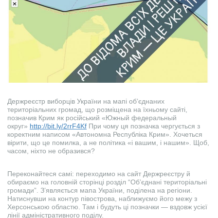
Держреєстр виборців України на мапі об’єднаних
територіальних громад, що розміщена на їхньому сайті,
позначив Крим як російський «Южный федеральный
округ»
http://bit.ly/2rrF4Kf
При чому ця позначка чергується з
коректним написом «Автономна Республіка Крим». Хочеться
вірити, що це помилка, а не політика «і вашим, і нашим». Щоб,
часом, ніхто не образився?
Переконайтеся самі: переходимо на сайт Держреєстру й
обираємо на головній сторінці розділ “Об’єднані територіальні
громади”. З’являється мапа України, поділена на регіони.
Натиснувши на контур півострова, наближуємо його межу з
Херсонською областю. Там і будуть ці позначки — вздовж усієї
лінії адміністративного поділу.