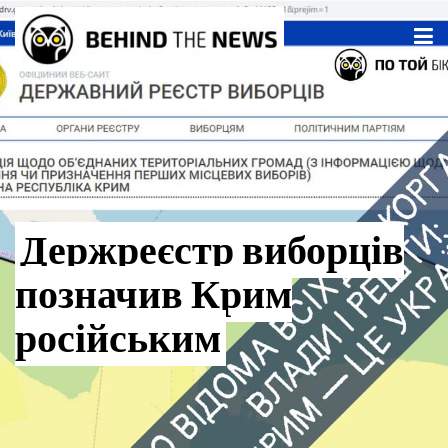
Держреєстр виборців
позначив Крим
російським