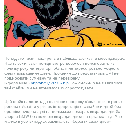
Понад сто тисяч поширень в пабліках, засилля в месенджерах.
Навіть волинській поліції вкотре довелося пояснювати: «з
початку року на території області не зареєстровано жодного
факту викрадення дітей. Прохання до представників ЗМІ не
поширювати сумнівну та не перевірену
інформацію»
http://bit.ly/2RYGJSp
Тож скільки б не з’являлися
такі фейки, ми не втомимося їх спростовувати.
Цей фейк належить до циклічних: щороку з’являється в різних
регіонах України у різних інтерпретаціях: «знайшли дітей без
органів», «чорна ауді на польських номерах викрадає дітей»,
«чорна BMW без номерів викрадає дітей на органи» і т.д. Але
майже в усіх випадках закликають «берегти своїх дітей».