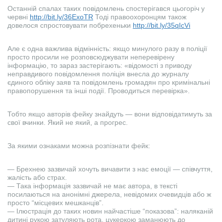
Останній спалах таких повідомлень спостерігався цьогоріч у
червні
http://bit.ly/36ExoTR
Тоді правоохоронцям також
довелося спростовувати побрехеньки
http://bit.ly/35qIcVi
Але є одна важлива відмінність: якщо минулого разу в поліції
просто просили не розповсюджувати неперевірену
інформацію, то зараз застерігають: «відомості з приводу
неправдивого повідомлення поліція внесла до журналу
єдиного обліку заяв та повідомлень громадян про кримінальні
правопорушення та інші події. Проводиться перевірка».
Тобто якщо авторів фейку знайдуть — вони відповідатимуть за
свої вчинки. Який не який, а прогрес.
За якими ознаками можна розпізнати фейк:
— Брехнею зазвичай хочуть вичавити з нас емоції — співчуття,
жалість або страх.
— Така інформація зазвичай не має автора, в тексті
посилаються на анонімні джерела, невідомих очевидців або ж
просто “місцевих мешканців”.
— Ілюстрація до таких новин найчастіше “показова”: наляканій
дитині рукою затуляють рота, цукеркою заманюють до