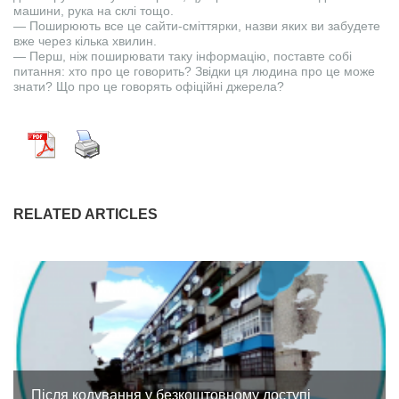
машини, рука на склі тощо.
— Поширюють все це сайти-сміттярки, назви яких ви забудете
вже через кілька хвилин.
— Перш, ніж поширювати таку інформацію, поставте собі
питання: хто про це говорить? Звідки ця людина про це може
знати? Що про це говорять офіційні джерела?
RELATED ARTICLES
Після кодування у безкоштовному доступі