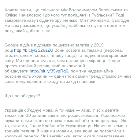
Хочете знати, що спільного між Володимиром Зеленським та
Юлією Началовою і до чого тут поліціянт із Рубльовки? Тоді
заварюйте каву і сідайте зручненько. Ми починаємо. Сьогодні
ми вам розкажемо, що українці найбільше шукали протягом
року, який добігає кінця.
Google підбив підсумки пошукових запитів у 2019
році
http://bit.ly/2S26sZU
Вони розбиті за темами (персона,
втрати, фільм, серіал, тв-шоу тощо) та поділені між країнами
світу. Ми проаналізували, чим цікавилися українці. Попри
презентаційний ролик, який покликаний
об’єднувати
http://bit.ly/35vpRq6
, помітна надзвичайна
розрізненість України — один і той самий тренд стрімко змінює
свою популярність зі сходу на захід і навпаки.
Що нас об’єднує?
Українців об’єднує мова. А точніше — язик. У всіх дев’яти
темах топ-10 запитів виключно російськомовні. Українською
шукали тільки якщо це назва компанії або телепрограма. Як
то, скажімо, Голос Країни або Укрзалізниця. Напевно, теми з
трендів гуглили й іншими мовами, але вони не потрапили в
короткий перелік. Як і англійська, якою у світі представлена