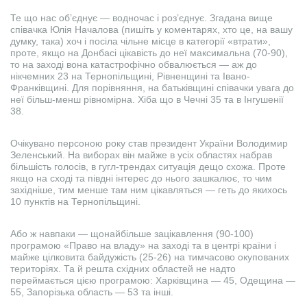
Те що нас об’єднує — водночас і роз’єднує. Згадана вище
співачка Юлія Началова (пишіть у коментарях, хто це, на вашу
думку, така) хоч і посіла чільне місце в категорії «втрати»,
проте, якщо на Донбасі цікавість до неї максимальна (70-90),
то на заході вона катастрофічно обвалюється — аж до
нікчемних 23 на Тернопільщині, Рівненщині та Івано-
Франківщині. Для порівняння, на батьківщині співачки увага до
неї більш-менш рівномірна. Хіба що в Чечні 35 та в Інгушенії
38.
Очікувано персоною року став президент України Володимир
Зеленський. На виборах він майже в усіх областях набрав
більшість голосів, в гугл-трендах ситуація дещо схожа. Проте
якщо на сході та півдні інтерес до нього зашкалює, то чим
західніше, тим менше там ним цікавляться — геть до якихось
10 пунктів на Тернопільщині.
Або ж навпаки — щонайбільше зацікавлення (90-100)
програмою «Право на владу» на заході та в центрі країни і
майже цілковита байдужість (25-26) на тимчасово окупованих
територіях. Та й решта східних областей не надто
переймається цією програмою: Харківщина — 45, Одещина —
55, Запорізька область — 53 та інші.