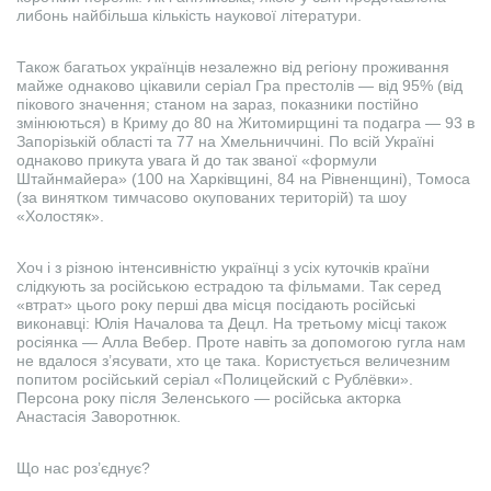
либонь найбільша кількість наукової літератури.
Також багатьох українців незалежно від регіону проживання
майже однаково цікавили серіал Гра престолів — від 95% (від
пікового значення; станом на зараз, показники постійно
змінюються) в Криму до 80 на Житомирщині та подагра — 93 в
Запорізькій області та 77 на Хмельниччині. По всій Україні
однаково прикута увага й до так званої «формули
Штайнмайера» (100 на Харківщині, 84 на Рівненщині), Томоса
(за винятком тимчасово окупованих територій) та шоу
«Холостяк».
Хоч і з різною інтенсивністю українці з усіх куточків країни
слідкують за російською естрадою та фільмами. Так серед
«втрат» цього року перші два місця посідають російські
виконавці: Юлія Началова та Децл. На третьому місці також
росіянка — Алла Вебер. Проте навіть за допомогою гугла нам
не вдалося з’ясувати, хто це така. Користується величезним
попитом російський серіал «Полицейский с Рублёвки».
Персона року після Зеленського — російська акторка
Анастасія Заворотнюк.
Що нас роз’єднує?