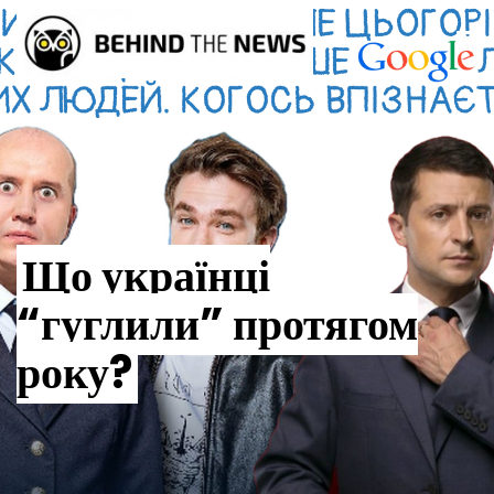
Що українці
“гуглили” протягом
року?