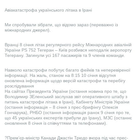
Авіакатастрофа українського літака в Ірані
Ми спробували зібрати, що відомо зараз (переважно із
міжнародних джерел).
Вранці 8 січня літак регулярного рейсу Міжнародних авіаліній
України PS 752 Тегеран – Київ розбився неподалік аеропорту
Тегерану. Загинули усі 167 пасажирів та 9 членів команди.
Навколо катастрофи побутує багато фейків та неперевіреної
інформації. На жаль, станом на 8:15 10 січня відсутня
оновлена інформація щодо версій катастрофи та перебігу
розслідування
На сайтах Президента України (остання новина про те, що
Володимир ЗЕленський заслухав звіт оперативного штабу з
питань катастрофи літака в Ірані), Кабінету Міністрів України
(остання інформація – 8 січня з прес-брифінгу Олексія
Гончарука), РНБО (остання інформація ранок 9 січня про те,
що 45 українських експертів прибули до Ірану), МЗС (останнє
оновлення 8 січня із співчуттями та телефонами).
?Прем’єр-міністр Канади Джастін Трюдо вчора під час прес-