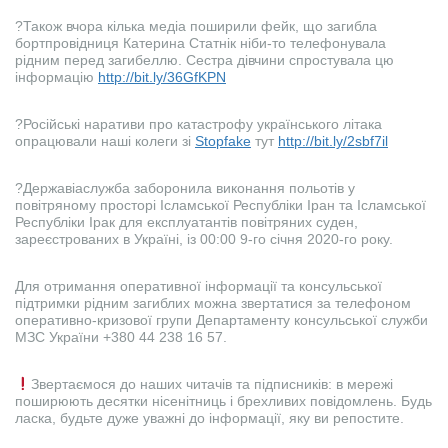
?Також вчора кілька медіа поширили фейк, що загибла
бортпровідниця Катерина Статнік ніби-то телефонувала
рідним перед загибеллю. Сестра дівчини спростувала цю
інформацію
http://bit.ly/36GfKPN
?Російські наративи про катастрофу українського літака
опрацювали наші колеги зі
Stopfake
тут
http://bit.ly/2sbf7il
?Державіаслужба заборонила виконання польотів у
повітряному просторі Ісламської Республіки Іран та Ісламської
Республіки Ірак для експлуатантів повітряних суден,
зареєстрованих в Україні, із 00:00 9-го січня 2020-го року.
Для отримання оперативної інформації та консульської
підтримки рідним загиблих можна звертатися за телефоном
оперативно-кризової групи Департаменту консульської служби
МЗС України +380 44 238 16 57.
Звертаємося до наших читачів та підписників: в мережі
поширюють десятки нісенітниць і брехливих повідомлень. Будь
ласка, будьте дуже уважні до інформації, яку ви репостите.