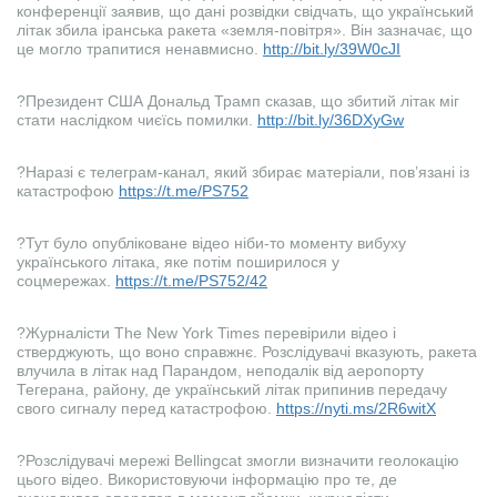
конференції заявив, що дані розвідки свідчать, що український
літак збила іранська ракета «земля-повітря». Він зазначає, що
це могло трапитися ненавмисно.
http://bit.ly/39W0cJI
?Президент США Дональд Трамп сказав, що збитий літак міг
стати наслідком чиєїсь помилки.
http://bit.ly/36DXyGw
?Наразі є телеграм-канал, який збирає матеріали, пов’язані із
катастрофою
https://t.me/PS752
?Тут було опубліковане відео ніби-то моменту вибуху
українського літака, яке потім поширилося у
соцмережах.
https://t.me/PS752/42
?Журналісти The New York Times перевірили відео і
стверджують, що воно справжнє. Розслідувачі вказують, ракета
влучила в літак над Парандом, неподалік від аеропорту
Тегерана, району, де український літак припинив передачу
свого сигналу перед катастрофою.
https://nyti.ms/2R6witX
?Розслідувачі мережі Bellingcat змогли визначити геолокацію
цього відео. Використовуючи інформацію про те, де