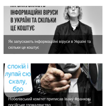
Як запускають інформаційні віруси в Україні та
скільки це коштує
Нобелівський комітет приписав Івану Франкові
російське громадянство