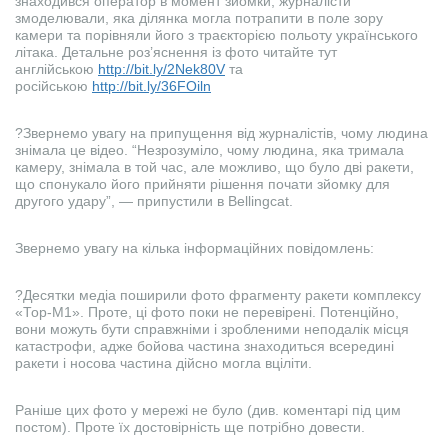
знаходився оператор в момент зйомки, журналісти
змоделювали, яка ділянка могла потрапити в поле зору
камери та порівняли його з траєкторією польоту українського
літака. Детальне роз’яснення із фото читайте тут
англійською
http://bit.ly/2Nek80V
та
російською
http://bit.ly/36FOiln
?Звернемо увагу на припущення від журналістів, чому людина
знімала це відео. “Незрозуміло, чому людина, яка тримала
камеру, знімала в той час, але можливо, що було дві ракети,
що спонукало його прийняти рішення почати зйомку для
другого удару”, — припустили в Bellingcat.
Звернемо увагу на кілька інформаційних повідомлень:
?Десятки медіа поширили фото фрагменту ракети комплексу
«Тор-М1». Проте, ці фото поки не перевірені. Потенційно,
вони можуть бути справжніми і зробленими неподалік місця
катастрофи, адже бойова частина знаходиться всередині
ракети і носова частина дійсно могла вціліти.
Раніше цих фото у мережі не було (див. коментарі під цим
постом). Проте їх достовірність ще потрібно довести.