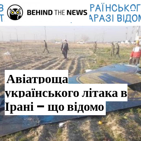
Авіатроща
українського літака в
Ірані – що відомо