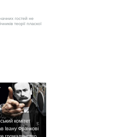
значних гостей не
чників теорії пласкої
ський комітет
в Івану Франкові
ке громадянство