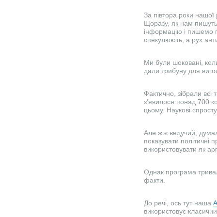
За півтора роки нашої
Щоразу, як нам пишуть:
інформацію і пишемо п
спекулюють, а рух ант
Ми були шоковані, кол
дали трибуну для виго
Фактично, зібрали всі 
з’явилося понад 700 ко
цьому. Наукові спрост
Але ж є ведучий, думал
показувати політичні п
використовувати як ар
Однак програма тривала
факти.
До речі, ось тут наша
A
використовує класични