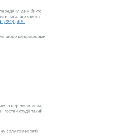
передачу, де ніби-то
це нічого, що один з
bit.ly/2QLpKSf
.
язків щодо медреформи
тися з переконанням,
» гостей студії такий
ну силу гомеопатії.