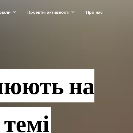
ріали
Проектні активності
Про нас
люють на
 темі