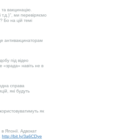
 та вакцинацію.
 т.д.)”, ми перевіряємо
 Бо на цій темі
 де антивакцинаторам
добу під відео
е «зрада» навіть не в
 одна справа
ій, які будуть
икористовуватимуть як
в Японії. Адвокат
.
http://bit.ly/3a6CDye