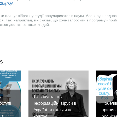
y/2taj7QA
ки планує зібрати у студії популяризаторів науки. Але й від неодно
я. Так, наприклад, він сказав, що хоче запросити в програму «прибі
ться достатньо таких людей.
ES
у
Як запускають
оступі
інформаційні віруси в
Нобелів
а
Україні та скільки це
приписа
ів
коштує
російсь