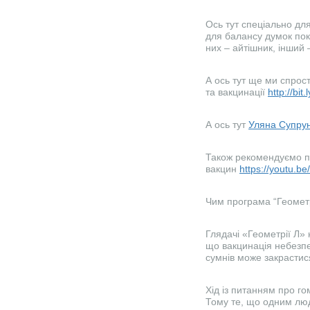
Ось тут спеціально для
для балансу думок покл
них – айтішник, інший
А ось тут ще ми спро
та вакцинації
http://bi
А ось тут
Уляна Супру
Також рекомендуємо п
вакцин
https://youtu.
Чим програма “Геометр
Глядачі «Геометрії Л» 
що вакцинація небезпеч
сумнів може закрастис
Хід із питанням про го
Тому те, що одним люд