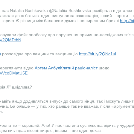
 нас Nataliia Bushkovska @Nataliia Bushkovska розібрала в деталях 
икали двох батьків: один виступав за вакцинацію, інший – проти. І 
 – юрист. Є різниця між балансом думок і поширенням брехні
http://
стовували фейк опоблоку про порушення причинно-наслідкових зв’
t.ly/2QMDtbN
н
розповідає про вакцини та вакцинацію
http://bit.ly/2QNc1ui
ереглянути відео
Артем Албул
Клятий раціоналіст
щодо
be/vVcoDMatU5E
ія Л” шкідлива?
навіть якщо додивляться випуск до самого кінця, так і можуть лиши
на. Ба більше — у тих, хто раніше так не вважав, після «аргументів
я.
меопатію – хороший. Але! У нас частина суспільства вірить у чудодій
ям виглядає нісенітницею, іншим – ще один доказ.