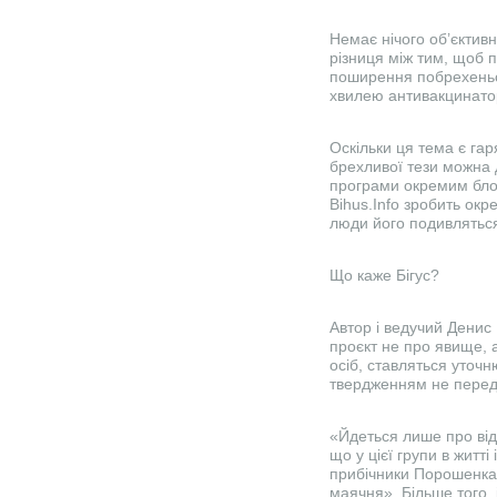
Немає нічого об’єктив
різниця між тим, щоб 
поширення побрехеньок
хвилею антивакцинатор
Оскільки ця тема є гар
брехливої тези можна д
програми окремим бло
Bihus.Info зробить ок
люди його подивлятьс
Що каже Бігус?
Автор і ведучий Денис
проєкт не про явище, 
осіб, ставляться уточ
твердженням не перед
«Йдеться лише про від
що у цієї групи в житт
прибічники Порошенка,
маячня». Більше того, 