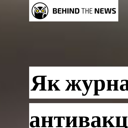
Як журна
антивакц