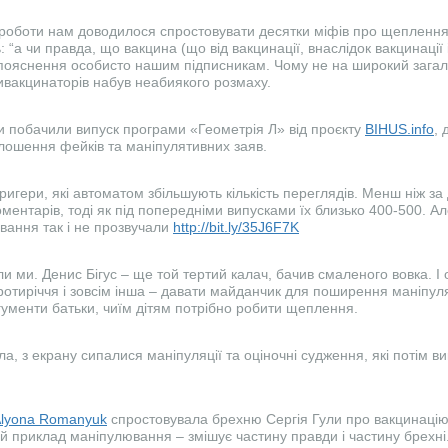
 роботи нам доводилося спростовувати десятки міфів про щеплення
 “а чи правда, що вакцина (що від вакцинації, внаслідок вакцинації і
ояснення особисто нашим підписникам. Чому не на широкий загал?
ивакцинаторів набув неабиякого розмаху.
и побачили випуск програми «Геометрія Л» від проєкту
BIHUS.info
,
лошення фейків та маніпулятивних заяв.
тригери, які автоматом збільшують кількість переглядів. Менш ніж за 
ментарів, тоді як під попередніми випусками їх близько 400-500. Ал
ування так і не прозвучали
http://bit.ly/35J6F7K
и ми. Денис Бігус – ще той тертий калач, бачив смаленого вовка. І
ротиріччя і зовсім інша – давати майданчик для поширення маніпуляц
гументи батьки, чиїм дітям потрібно робити щеплення.
, з екрану сипалися маніпуляції та оціночні судження, які потім в
lyona Romanyuk
спростовувала брехню Сергія Гули про вакцинацію 
й приклад маніпулювання – змішує частину правди і частину брехні