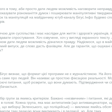
ного в тому, аби просто дати людям можливість наговорити неправду
показувати різноманіття думок і поширювати маніпулятивні тверджен
 та маніпуляцій на майданчику ютуб-каналу Бігус.Інфо будемо спо
ів.
ячою для суспільства і має наслідки для життя і здоров’я українців, 
авати спростування. Хоч озвучене, хоч у вигляді екранного тексту. 
ком дати людям можливість дізнатися правду. Надіємося, що в ма
ремий випуск, де слово дасть фахівцям. Але де гарантія, що ошука
я?
 Бігус визнає, що формат цієї програми не є журналістикою. На йог
а саме про людей. Він називає це простою фіксацією реальності. М
нюючі питання, щоб розкрити, що вони думають. Підтвердження чи с
бачається.
бір групи за якимсь критерієм. Бажано «незвичним» і питання, які 
і і в голові. Кожна група, яка має антипатиків (що антивакцинатори,
 що виборці Зеленського, що поліцейські) — викликає якийсь обсяг
інколи таку реакцію вони викликають і в редакції, чо. Але така