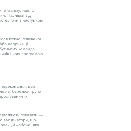
 та маніпуляції. Є
ня. Наслідки від
стерігати з наступною
після кожної озвученої
Або наприкінці
йбутньому команда
ні нинішньою програмою
о переконання, цей
овляв, береться група
простування їх
дозволяють показати —
 що вакцинатори, що
 реакцій «обоже, яка