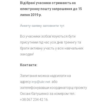
Відібрані учасники отримають на
електронну пошту запрошення до 15
липня 2019 р.
Анкету-заявку заповнити тут
.
Всі учасники зобов’язуються бути
присутніми під час усіх днів тренінгу та
брати активну участь у всіх навчальних
заходах!
Контакти:
Запитання можна надсилати на
адресу
irrp@ukr.net
або
зателефонувавши координаторці проекту
Оксані Євтушенко за номером тел.:
+38 067 234 42 16.