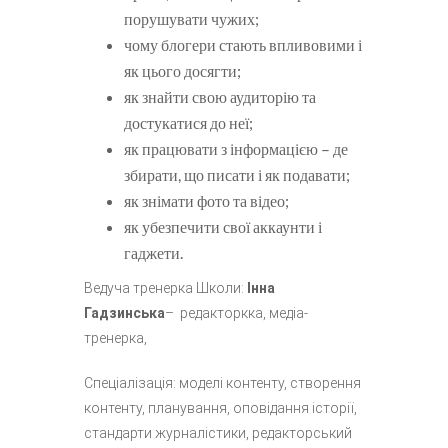
порушувати чужих;
чому блогери стають впливовими і
як цього досягти;
як знайти свою аудиторію та
достукатися до неї;
як працювати з інформацією – де
збирати, що писати і як подавати;
як знімати фото та відео;
як убезпечити свої аккаунти і
гаджети.
Ведуча тренерка Школи:
Інна
Гадзинська
– редакторкка, медіа-
тренерка,
Спеціалізація: моделі контенту, створення
контенту, планування, оповідання історії,
стандарти журналістики, редакторський