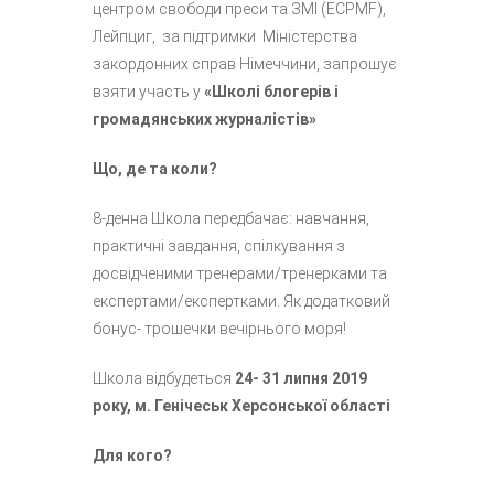
центром свободи преси та ЗМІ (ECPMF),
Лейпциг, за підтримки Міністерства
закордонних справ Німеччини, запрошує
взяти участь у
«Школі блогерів і
громадянських журналістів»
Що, де та коли?
8-денна Школа передбачає: навчання,
практичні завдання, спілкування з
досвідченими тренерами/тренерками та
експертами/експертками. Як додатковий
бонус- трошечки вечірнього моря!
Школа відбудеться
24- 31 липня 2019
року, м.
Ген
і
чеськ Херсонської області
Для кого?