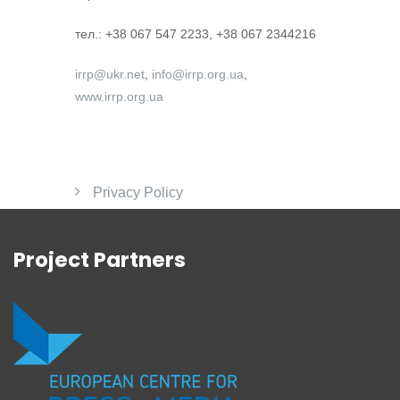
тел.: +38 067 547 2233, +38 067 2344216
irrp@ukr.net
,
info@irrp.org.ua
,
www.irrp.org.ua
Privacy Policy
Project Partners