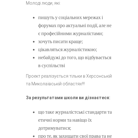
Молоді люди, які:
пишуть у соціальних мережах і
форумах про актуальні події, але не
є професійними журналістами;
хочуть писати краще;
цікавляться журналістикою;
небайдужі до того, що відбувається
в суспільстві
Проект реалізується тільки в Херсонській
та Миколаївській областях!!!
За результатами школи ви дізнаєтеся:
що таке журналістські стандарти та
етичні норми та навіщо їх
дотримуватися;
про те, як захищати свої права та не