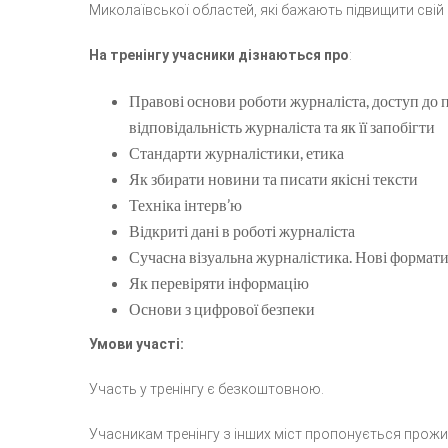
Миколаївської областей, які бажають підвищити свій 
На тренінгу учасники дізнаються про
:
Правові основи роботи журналіста, доступ до п
відповідальність журналіста та як її запобігти
Стандарти журналістики, етика
Як збирати новини та писати якісні тексти
Техніка інтерв’ю
Відкриті дані в роботі журналіста
Сучасна візуальна журналістика. Нові формати
Як перевіряти інформацію
Основи з цифрової безпеки
Умови участі:
Участь у тренінгу є безкоштовною.
Учасникам тренінгу з інших міст пропонується прожив