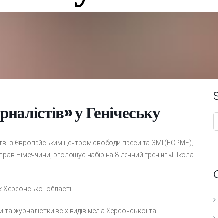
налістів» у Генічеську
стві з Європейським центром свободи преси та ЗМІ (ECPMF),
прав Німеччини, оголошує набір на 8-денний тренінг «Школа
ськ Херсонської області
и та журналістки всіх видів медіа Херсонської та