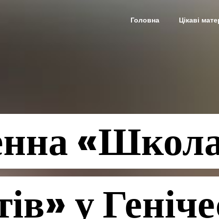
Головна
Цікаві мате
енна «Школ
ів» у Геніч