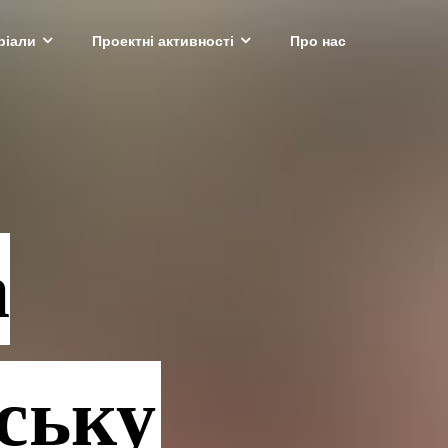
ріали
Проектні активності
Про нас
а
еську