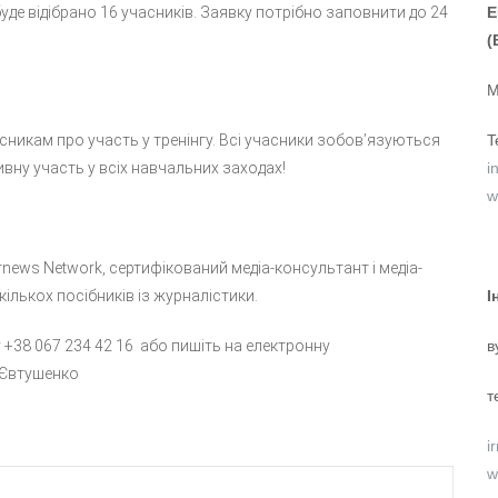
буде відібрано 16 учасників. Заявку потрібно заповнити до 24
E
(
M
сникам про участь у тренінгу. Всі учасники зобов’язуються
T
тивну участь у всіх навчальних заходах!
i
w
rnews Network, сертифікований медіа-консультант і медіа-
кількох посібників із журналістики.
І
 +38 067 234 42 16 або пишіть на електронну
в
 Євтушенко
т
i
w