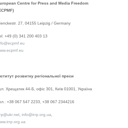
uropean Centre for Press and Media Freedom
ECPMF)
enckestr. 27, 04155 Leipzig / Germany
el: +49 (0) 341 200 403 13
nfo@ecpmf.eu
ww.ecpmf.eu
нститут розвитку регіональної
преси
ул. Хрещатик 44-Б, офіс 301, Київ 01001, Україна
ел.: +38 067 547 2233, +38 067 2344216
rrp@ukr.net
,
info@irrp.org.ua
,
ww.irrp.org.ua