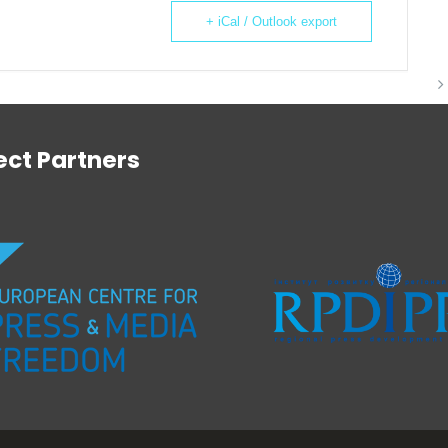
+ iCal / Outlook export
ect Partners