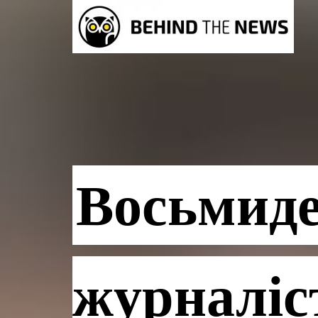
Восьмид
журналіст