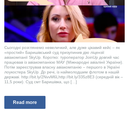
Сьогодні розглянемо невеличкий, але дуже цікавий кейс – як
«простий» Баришівський суд призупинив дію ліцензії
авіакомпанії SkyUp. Коротко: туроператор JoinUp довгий час
працював із авіакомпанією МАУ (Міжнародні авіалінії України).
Потім зареєстрував власну авіакомпанію – першого в Україні
лоукостера SkyUp. До речі, із наймолодшим флотом в нашій
державі. http://bit.ly/2NvvM6Lhttp://bit.ly/335z8E3 (середній вік –
11,5 роки). Суд смт Баришівка, що […]
Read more