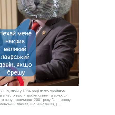
зі США, який у 1984 році легко пройшов
ці в нього взяли зразки слини та волосся.
ого вину в злочинах. 2001 року Гаррі знову
ленський вважає, що чиновники, […]