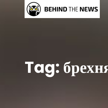
Tag:
брехн