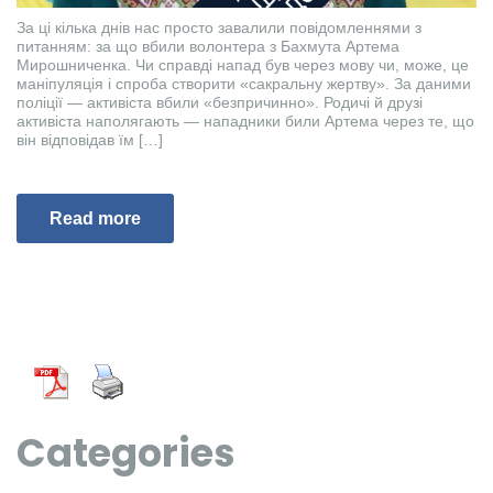
За ці кілька днів нас просто завалили повідомленнями з
питанням: за що вбили волонтера з Бахмута Артема
Мирошниченка. Чи справді напад був через мову чи, може, це
маніпуляція і спроба створити «сакральну жертву». За даними
поліції — активіста вбили «безпричинно». Родичі й друзі
активіста наполягають — нападники били Артема через те, що
він відповідав їм […]
Read more
Categories