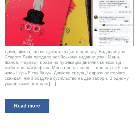
Друзі, цікаво, що ви думаєте з цього приводу. Видавництво
Старого Лева продало російському видавництву «Манн,
Іванов, Фербер» права на публікацію дитячих книжок від
майстерні «Аґрафка». Мова про дві серії — про слух «Я так
чую» і зір «Я так бачу». Довкола ситуації одразу розгорівся
скандал, який розділив суспільство на два табори. В одному
українським авторам […]
Read more