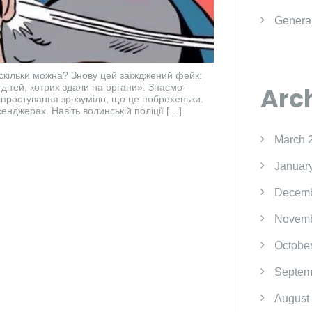
Genera
 скільки можна? Знову цей заїжджений фейк:
 дітей, котрих здали на органи». Знаємо-
Arc
спростування зрозуміло, що це побрехеньки.
енджерах. Навіть волинській поліції […]
March 
Januar
Decemb
Novemb
Octobe
Septem
August