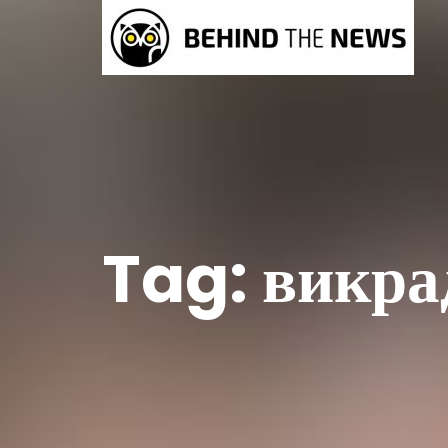
Tag:
викра