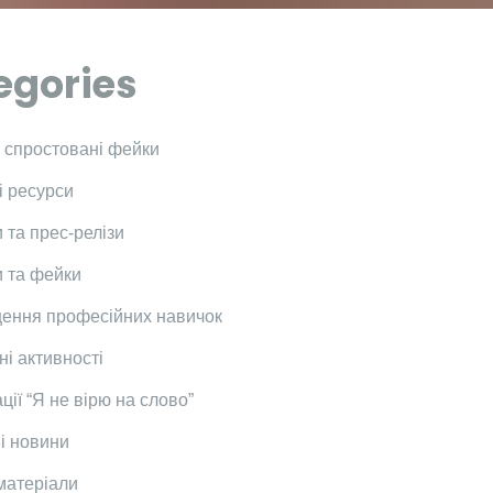
egories
і спростовані фейки
і ресурси
 та прес-релізи
 та фейки
ення професійних навичок
ні активності
ції “Я не вірю на слово”
і новини
 матеріали