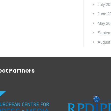
July 20
June 2
May 20
Septem
August
ect Partners