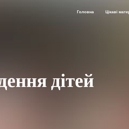
Головна
Цікаві мате
дення дітей