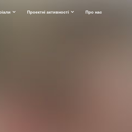
ріали
Проектні активності
Про нас