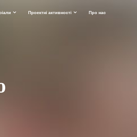
ріали
Проектні активності
Про нас
о