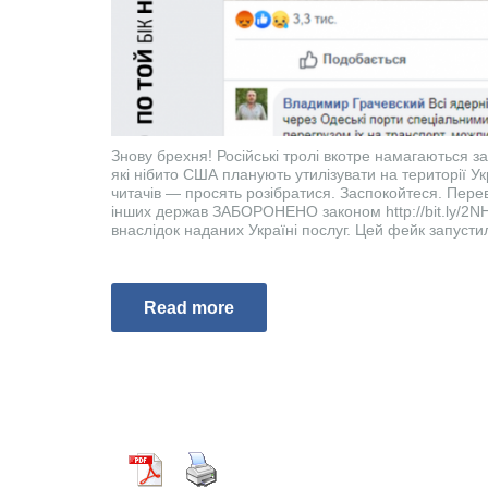
Знову брехня! Російські тролі вкотре намагаються за
які нібито США планують утилізувати на території У
читачів — просять розібратися. Заспокойтеся. Перев
інших держав ЗАБОРОНЕНО законом http://bit.ly/2NH
внаслідок наданих Україні послуг. Цей фейк запустил
Read more