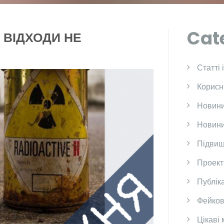
Cat
 ВІДХОДИ НЕ
Cтатті 
Корисн
Новини
Новини
Підвищ
Проект
Публіка
Фейков
Цікаві