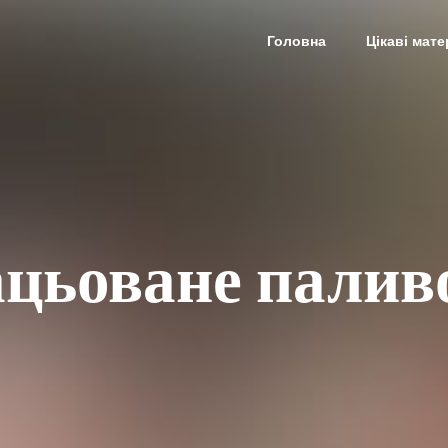
Головна
Цікаві мате
ацьоване палив