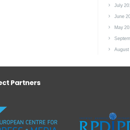
July 20
June 2
May 20
Septem
August
ect Partners