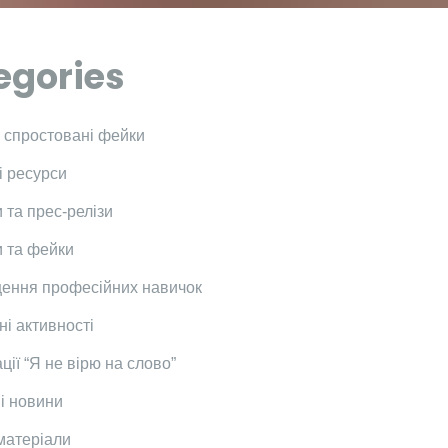
egories
і спростовані фейки
і ресурси
 та прес-релізи
 та фейки
ення професійних навичок
ні активності
ції “Я не вірю на слово”
і новини
 матеріали