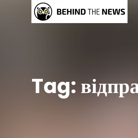
Tag:
відпр