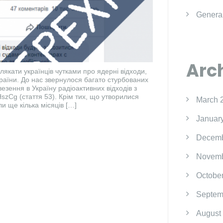
Genera
Arc
лякати українців чутками про ядерні відходи,
країни. До нас звернулося багато стурбованих
езення в Україну радіоактивних відходів з
szCg (стаття 53). Крім тих, що утворилися
March 
и ще кілька місяців […]
Januar
Decemb
Novemb
Octobe
Septem
August