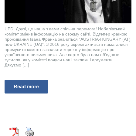
UPD: Друзі, це наша з вами спільна перемога! Нобелівський
комітет змінив інформацію на своєму сайті. Відтепер країною
проживання Івана Франка значиться “AUSTRIA-HUNGARY (AT)
now UKRAINE (UA)”. З 2016 року окремі активісти намагалися
примусити комітет зазначити коректну інформацію про
українського письменника. Але варто було нам об’єднати
зусилля, як у комітеті почули наші заклики і аргументи.
Дякуємо […]
Read more