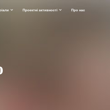
ріали
Проектні активності
Про нас
ю