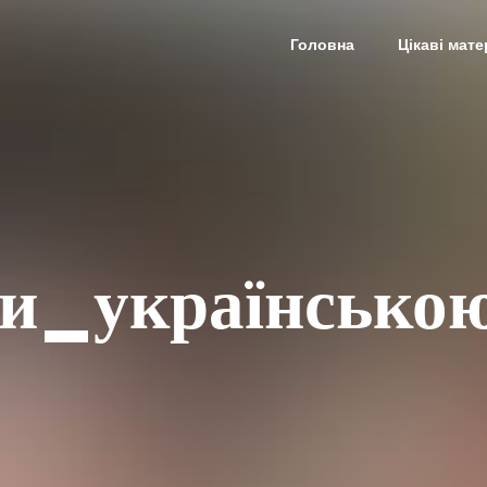
Головна
Цікаві мате
и_українсько