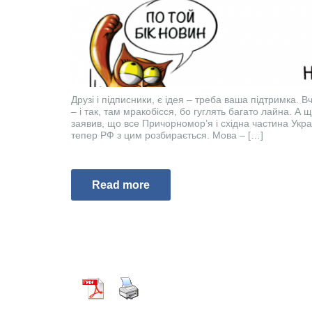
Друзі і підписники, є ідея – треба ваша підтримка. 
– і так, там мракобісся, бо гуглять багато лайна. А 
заявив, що все Причорномор’я і східна частина Україн
тепер РФ з цим розбирається. Мова – […]
Read more