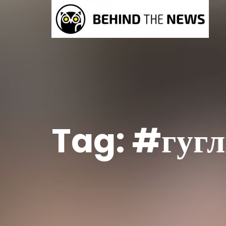
Tag:
#гугл