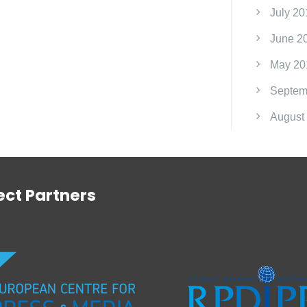
July 20
June 2
May 20
Septem
August
ect Partners