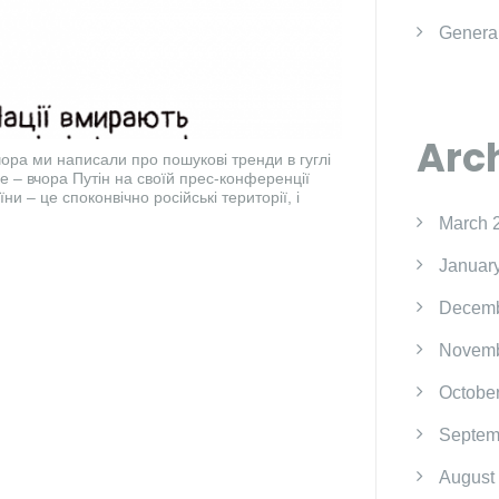
Genera
Arc
Вчора ми написали про пошукові тренди в гуглі
ще – вчора Путін на своїй прес-конференції
и – це споконвічно російські території, і
March 
Januar
Decemb
Novemb
Octobe
Septem
August