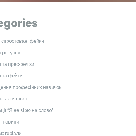
egories
і спростовані фейки
і ресурси
 та прес-релізи
 та фейки
ення професійних навичок
ні активності
ції “Я не вірю на слово”
і новини
 матеріали