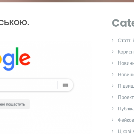
Cat
СЬКОЮ.
Cтатті 
Корисн
Новини
Новини
Підвищ
Проект
Публіка
Фейков
Цікаві