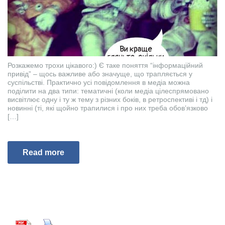
Розкажемо трохи цікавого:) Є таке поняття “інформаційний
привід” – щось важливе або значуще, що трапляється у
суспільстві. Практично усі повідомлення в медіа можна
поділити на два типи: тематичні (коли медіа цілеспрямовано
висвітлює одну і ту ж тему з різних боків, в ретроспективі і тд) і
новинні (ті, які щойно трапилися і про них треба обов’язково
[…]
Read more