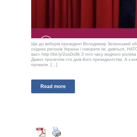
Ще до виборів президент Володимир Зеленський об
східних регіонів України і говорити їм: дивіться, НА
вас» http://bit.ly/2osDu9k З того часу жодного ролика
Давно пролетіли сто днів його президентства. А з ко
провали. […]
Read more