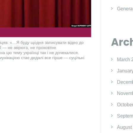
Genera
Arc
іцяв: «…Я буду щодня записувати відео до
ТО — не звірюга, не проковтне
 на цю тему українці так і не дочекалися.
мунікацією стає дедалі все гірше — суцільні
March 
Januar
Decemb
Novemb
Octobe
Septem
August