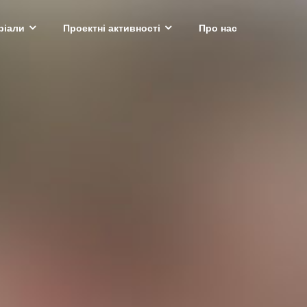
ріали
Проектні активності
Про нас