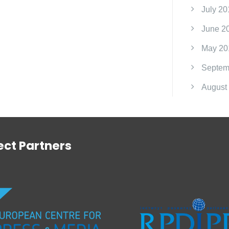
July 20
June 2
May 20
Septem
August
ect Partners