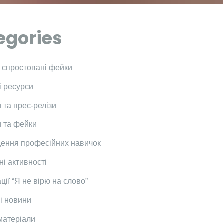
egories
і спростовані фейки
і ресурси
 та прес-релізи
 та фейки
ення професійних навичок
ні активності
ції “Я не вірю на слово”
і новини
 матеріали