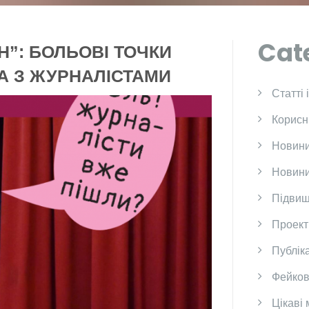
Cat
Н”: БОЛЬОВІ ТОЧКИ
А З ЖУРНАЛІСТАМИ
Cтатті 
Корисн
Новини
Новини
Підвищ
Проект
Публіка
Фейков
Цікаві