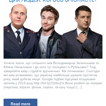
Хочете знати, що спільного між Володимиром Зеленським та
Юлією Началовою і до чого тут поліціянт із Рубльовки? Тоді
заварюйте каву і сідайте зручненько. Ми починаємо. Сьогодні
ми вам розкажемо, що українці найбільше шукали протягом
року, який добігає кінця. Google підбив підсумки пошукових
запитів у 2019 році http://bit.ly/2S26sZU Вони розбиті за темами
(персона, втрати, фільм, серіал, тв-шоу тощо) […]
Read more