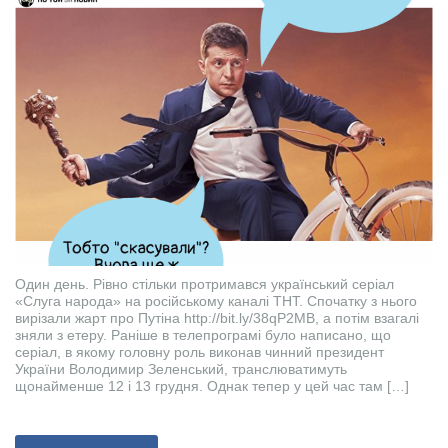
Один день. Рівно стільки протримався український серіал
«Слуга народа» на російському каналі ТНТ. Спочатку з нього
вирізали жарт про Путіна http://bit.ly/38qP2MB, а потім взагалі
зняли з етеру. Раніше в телепрограмі було написано, що
серіал, в якому головну роль виконав чинний президент
України Володимир Зеленський, транслюватимуть
щонайменше 12 і 13 грудня. Однак тепер у цей час там […]