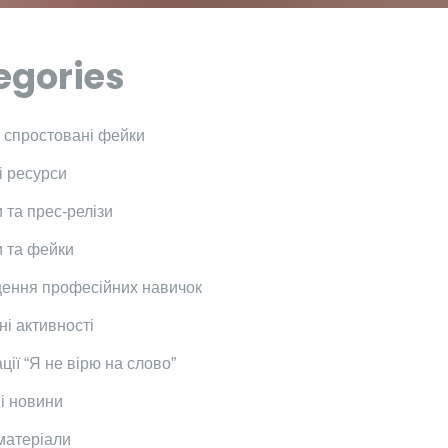
egories
і спростовані фейки
і ресурси
 та прес-релізи
 та фейки
ення професійних навичок
ні активності
ції “Я не вірю на слово”
і новини
 матеріали