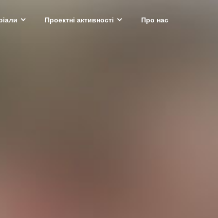
ріали
Проектні активності
Про нас