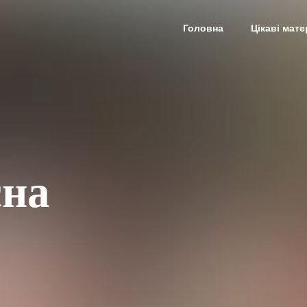
Головна
Цікаві мате
сна