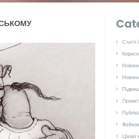
Cat
НСЬКОМУ
Cтатті 
Корисн
Новини
Новини
Підвищ
Проект
Публіка
Фейков
Цікаві