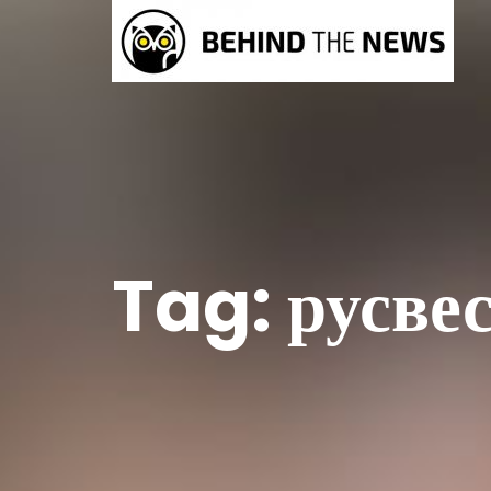
Tag:
русве