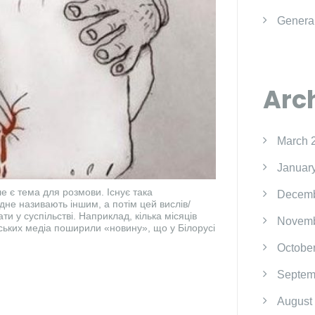
Genera
Arc
March 
Januar
ле є тема для розмови. Існує така
Decemb
дне називають іншим, а потім цей вислів/
и у суспільстві. Наприклад, кілька місяців
Novemb
йських медіа поширили «новину», що у Білорусі
Octobe
Septem
August