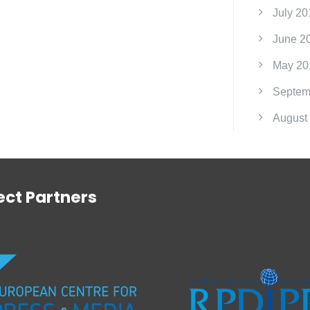
July 20
June 2
May 20
Septem
August
ect Partners