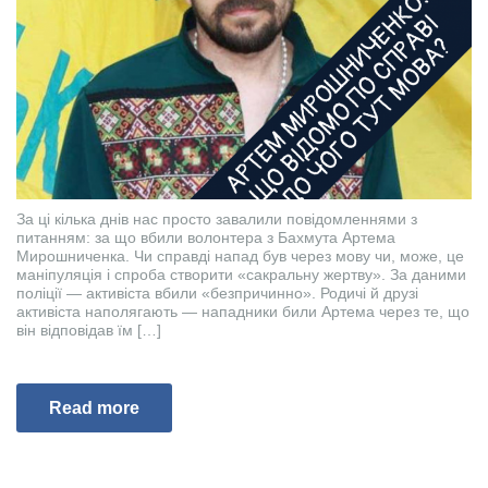
За ці кілька днів нас просто завалили повідомленнями з
питанням: за що вбили волонтера з Бахмута Артема
Мирошниченка. Чи справді напад був через мову чи, може, це
маніпуляція і спроба створити «сакральну жертву». За даними
поліції — активіста вбили «безпричинно». Родичі й друзі
активіста наполягають — нападники били Артема через те, що
він відповідав їм […]
Read more