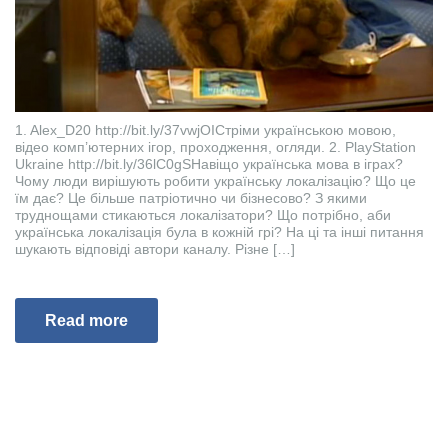
1. Alex_D20 http://bit.ly/37vwjOIСтріми українською мовою,
відео комп’ютерних ігор, проходження, огляди. 2. PlayStation
Ukraine http://bit.ly/36lC0gSНавіщо українська мова в іграх?
Чому люди вирішують робити українську локалізацію? Що це
їм дає? Це більше патріотично чи бізнесово? З якими
труднощами стикаються локалізатори? Що потрібно, аби
українська локалізація була в кожній грі? На ці та інші питання
шукають відповіді автори каналу. Різне […]
Read more