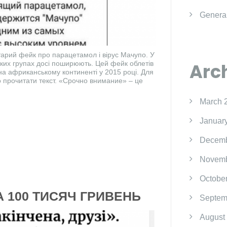
Genera
арий фейк про парацетамол і вірус Мачупо. У
ських групах досі поширюють. Цей фейк облетів
Arc
на африканському континенті у 2015 році. Для
о прочитати текст. «Срочно внимание» – це
March 
Januar
Decemb
Novemb
Octobe
А 100 ТИСЯЧ ГРИВЕНЬ
Septem
August