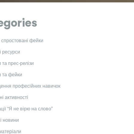
egories
і спростовані фейки
і ресурси
 та прес-релізи
 та фейки
ення професійних навичок
ні активності
ції “Я не вірю на слово”
і новини
 матеріали