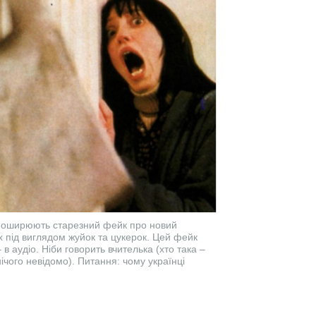
о поширюють старезний фейк про новий
х під виглядом жуйок та цукерок. Цей фейк
 аудіо. Ніби говорить вчителька (хто така –
 нічого невідомо). Питання: чому українці