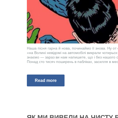
Наша пісня гарна й нова, починаймо її знова. Ну от
«на Волині невідомі на автомобілі викрали чотирьох
знаємо — зараз ви нам напишете, що і без нашого 
Понад сто тисяч поширень в пабліках, засилля в мес
Read more
ЯК МИ ВИВЕЛИ НА ЧИСТУ 