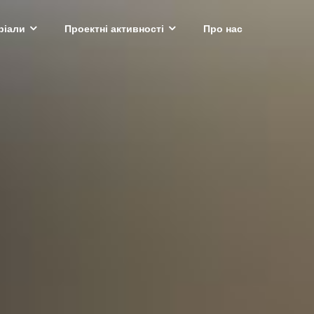
ріали
Проектні активності
Про нас