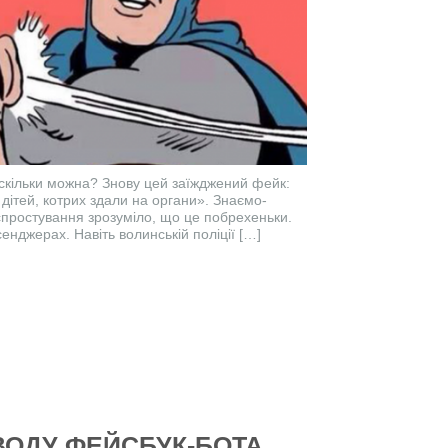
 скільки можна? Знову цей заїжджений фейк:
 дітей, котрих здали на органи». Знаємо-
спростування зрозуміло, що це побрехеньки.
енджерах. Навіть волинській поліції […]
ВОДУ ФЕЙСБУК-БОТА