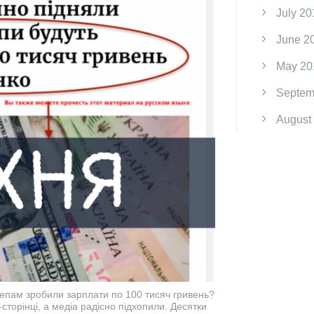
July 20
June 2
May 20
Septem
August
депам зробили зарплати по 100 тисяч гривень?
торінці, а медіа радісно підхопили. Десятки