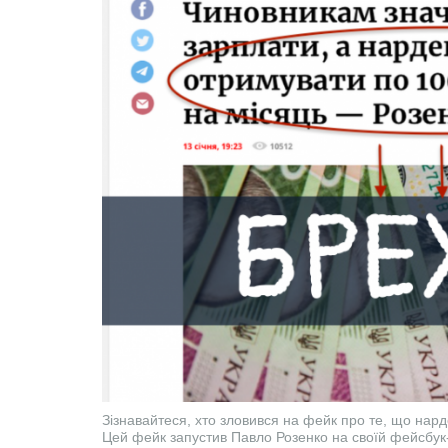
Зізнавайтеся, хто зловився на фейк про те, що нар
Цей фейк запустив Павло Розенко на своїй фейсбук-с