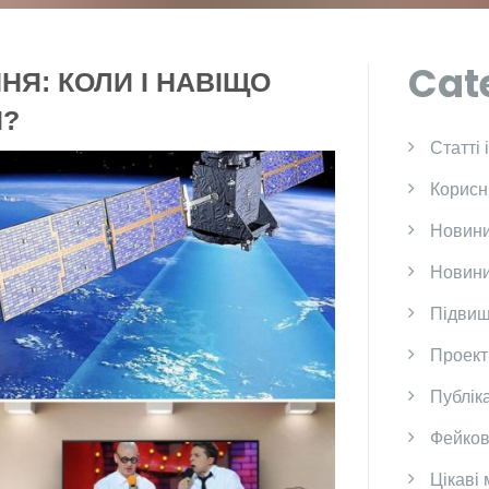
Cat
Я: КОЛИ І НАВІЩО
И?
Cтатті 
Корисн
Новини
Новини
Підвищ
Проект
Публіка
Фейков
Цікаві