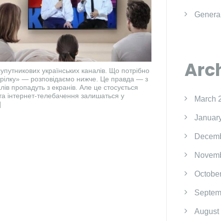
Genera
Arc
упутникових українських каналів. Що потрібно
арілку» — розповідаємо нижче. Це правда — з
лів пропадуть з екранів. Але це стосується
та інтернет-телебачення залишаться у
March 
]
Januar
Decemb
Novemb
Octobe
Septem
August