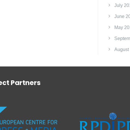
July 20
June 2
May 20
Septem
August
ect Partners