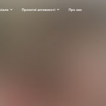
ріали
Проектні активності
Про нас