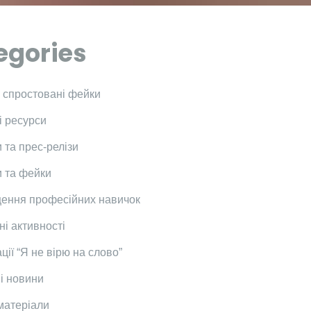
egories
і спростовані фейки
і ресурси
 та прес-релізи
 та фейки
ення професійних навичок
ні активності
ції “Я не вірю на слово”
і новини
 матеріали