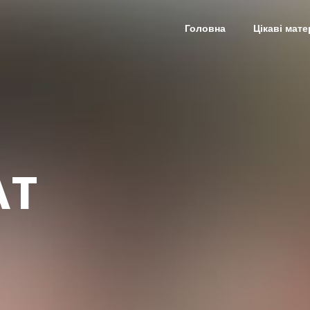
Головна
Цікаві мате
AT