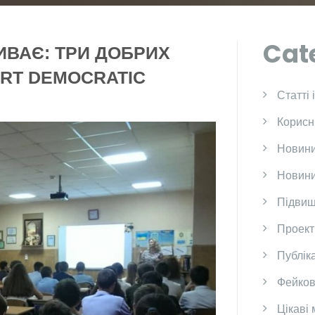
Cat
ИВАЄ: ТРИ ДОБРИХ
ART DEMOCRATIC
Cтатті 
Корисн
Новини
Новини
Підвищ
Проект
Публіка
Фейков
Цікаві