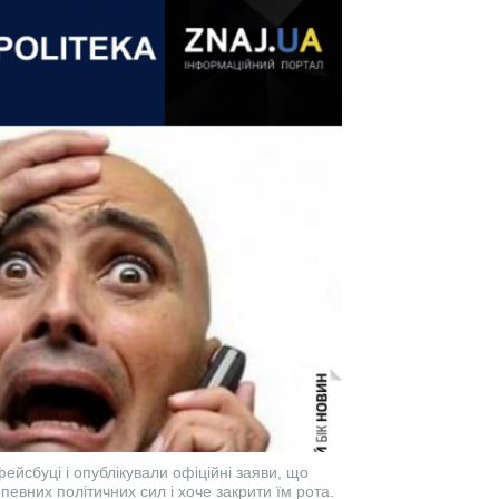
ейсбуці і опублікували офіційні заяви, що
 певних політичних сил і хоче закрити їм рота.