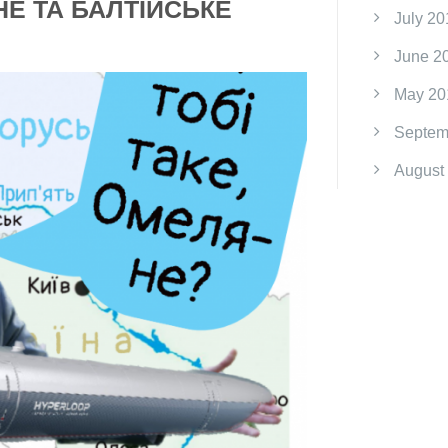
Е ТА БАЛТІЙСЬКЕ
July 20
June 2
May 20
Septem
August