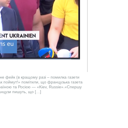
, не фейк (в кращому разі – помилка газети
так поймут!» помітили, що французька газета
раїною та Росією — «Kiev, Russie».«Спершу
ранцузи пишуть, що […]