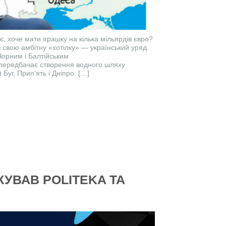
, хоче мати іграшку на кілька мільярдів євро?
в свою амбітну «хотілку» — український уряд
Чорним і Балтійським
т передбачає створення водного шляху
Буг, Прип’ять і Дніпро. […]
КУВАВ POLITEKA ТА