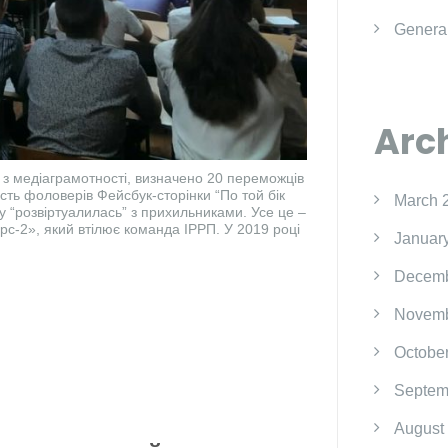
Genera
Arc
 з медіаграмотності, визначено 20 переможців
кість фоловерів Фейсбук-сторінки “По той бік
March 
у “розвіртуалилась” з прихильниками. Усе це –
рс-2», який втілює команда ІРРП. У 2019 році
Januar
Decemb
Novemb
Octobe
Septem
August