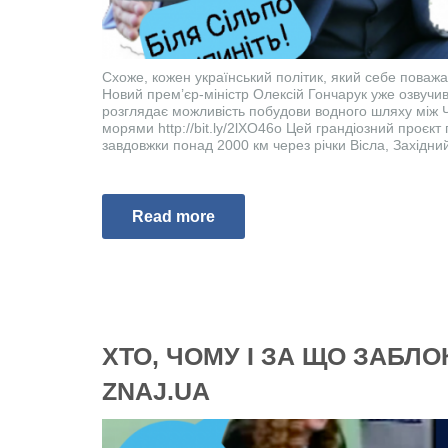
Схоже, кожен український політик, який себе поважає
Новий прем’єр-міністр Олексій Гончарук уже озвучи
розглядає можливість побудови водного шляху між 
морями http://bit.ly/2lXO46o Цей грандіозний проєк
завдовжки понад 2000 км через річки Вісла, Західний 
Read more
ХТО, ЧОМУ І ЗА ЩО ЗАБЛО
ZNAJ.UA