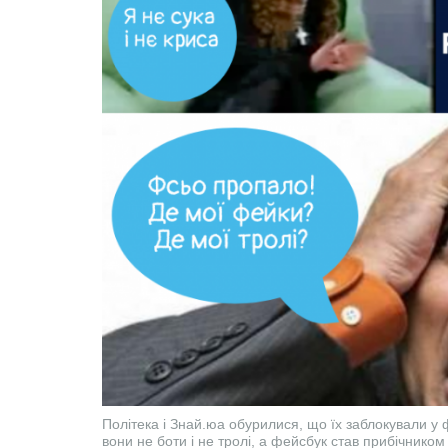
Політека і Знай.юа обурилися, що їх заблокували у ф
вони не боти і не тролі, а фейсбук став прибічником