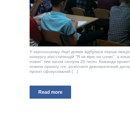
У херсонському ліцеї днями відбулася перша лекція
конкурсу міні-стипендій “Я не вірю на слово”, а кіль
новин” тим часом сягнула 20 тисяч. Команда проект
новини проєкту «re: розпочати демократичний диску
проєкт сфокусований […]
Read more