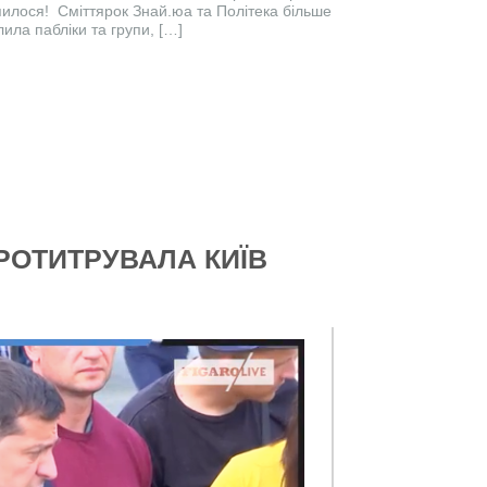
пилося! Сміттярок Знай.юа та Політека більше
ла пабліки та групи, […]
РОТИТРУВАЛА КИЇВ