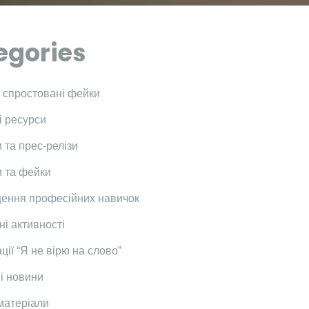
egories
і спростовані фейки
і ресурси
 та прес-релізи
 та фейки
ення професійних навичок
ні активності
ції “Я не вірю на слово”
і новини
 матеріали