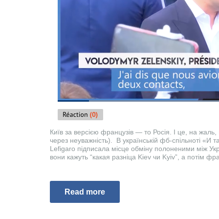
Київ за версією французів — то Росія. І це, на жаль
через неуважність). В українській фб-спільноті «И 
Lefigaro підписала місце обміну полоненими між Ук
вони кажуть “какая разніца Kiev чи Kyiv”, а потім ф
Read more