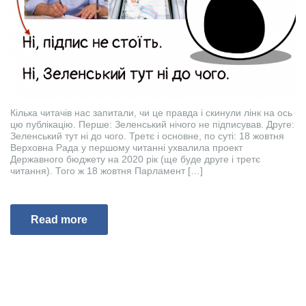
Кілька читачів нас запитали, чи це правда і скинули лінк на ось
цю публікацію. Перше: Зеленський нічого не підписував. Друге:
Зеленський тут ні до чого. Третє і основне, по суті: 18 жовтня
Верховна Рада у першому читанні ухвалила проект
Державного бюджету на 2020 рік (ще буде друге і третє
читання). Того ж 18 жовтня Парламент […]
Read more